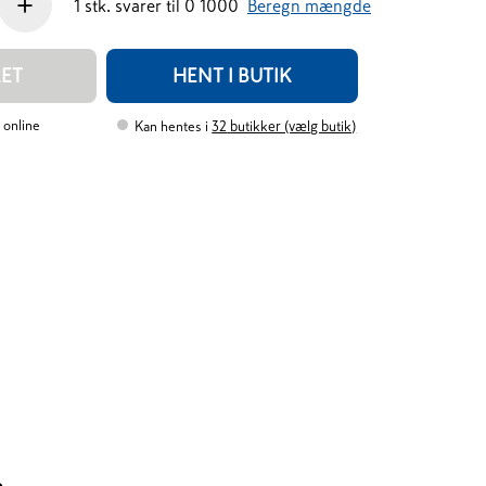
+
1
stk.
svarer til
0
1000
Beregn mængde
RET
HENT I BUTIK
 online
Kan hentes i
32
butikker (vælg butik)