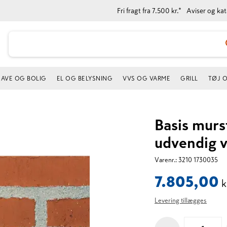
Fri fragt fra 7.500 kr.*
Aviser og ka
AVE OG BOLIG
EL OG BELYSNING
VVS OG VARME
GRILL
TØJ 
Basis murs
udvendig 
Varenr.:
3210 1730035
7.805,00
k
Levering tillægges