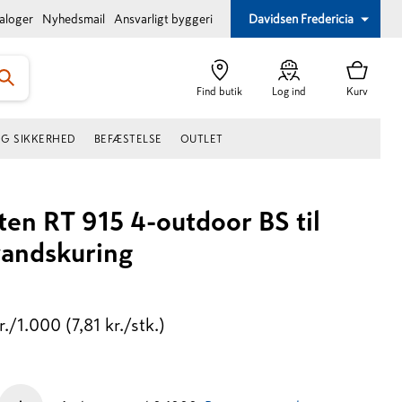
taloger
Nyhedsmail
Ansvarligt byggeri
Davidsen Fredericia
Find butik
Log ind
Kurv
OG SIKKERHED
BEFÆSTELSE
OUTLET
ten RT 915 4-outdoor BS til
vandskuring
r./1.000
(7,81 kr./stk.)