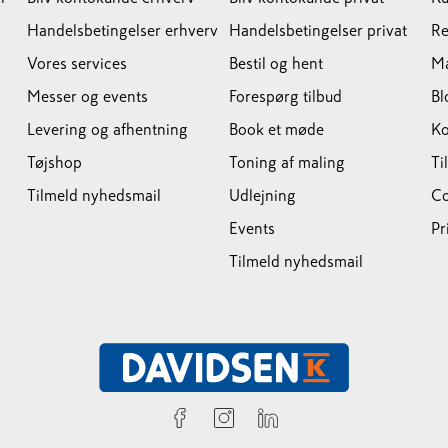
Handelsbetingelser erhverv
Handelsbetingelser privat
Re
Vores services
Bestil og hent
M
Messer og events
Forespørg tilbud
Bl
Levering og afhentning
Book et møde
Ko
Tøjshop
Toning af maling
Ti
Tilmeld nyhedsmail
Udlejning
Co
Events
Pr
Tilmeld nyhedsmail