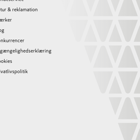
tur & reklamation
ærker
og
nkurrencer
lgængelighedserklæring
okies
ivatlivspolitik