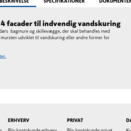
BESKRIVELSE
SPECIFIKATIONER
DOKUMENTE
4 facader til indvendig vandskuring
endørs bagmure og skillevægge, der skal behandles med
 mursten udviklet til vandskuring eller andre former for
er.
ERHVERV
PRIVAT
D
r
Bliv kontokunde erhverv
Bliv kontokunde privat
Ku