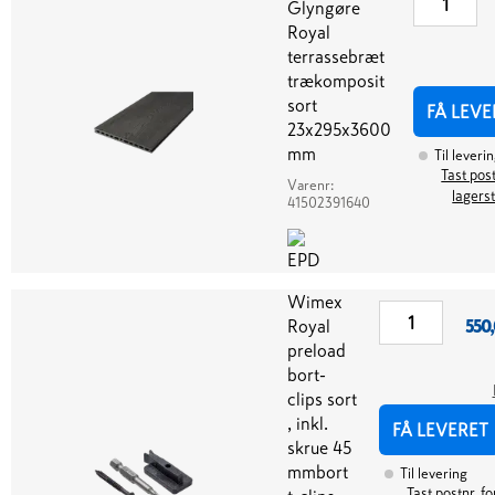
Glyngøre
Royal
terrassebræt
trækomposit
sort
FÅ LEVE
23x295x3600
mm
Til leveri
Tast post
Varenr:
lagers
41502391640
Wimex
Royal
550
preload
bort-
clips sort
, inkl.
FÅ LEVERET
skrue 45
mmbort
Til levering
Tast postnr. fo