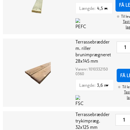
FÅ L
Længde
:
4,5 m
Til le
Tast
la
Terrassebrædder
m. riller
brunimprægneret
28x145 mm
Varenr:
1010332150
0360
FÅ 
Længde
:
3,6 m
Til l
Tas
l
Terrassebrædder
trykimpræg.
32x125 mm