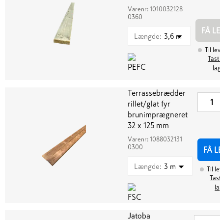
Varenr:
1010032128
0360
FÅ L
Længde
:
3,6 m
Til le
Tast
la
Terrassebrædder
rillet/glat fyr
brunimprægneret
32 x 125 mm
Varenr:
1088032131
0300
FÅ 
Længde
:
3 m
Til l
Tas
l
Jatoba