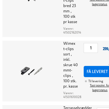
t-clips
lagerstatus
bred 23
mm ,
100 stk
pr kasse
Varenr:
41502162014
Wimex
t-clips
259
sort ,
inkl.
skrue 40
mmt-
FÅ LEVERET
clips ,
100 stk.
Til levering
Tast postnr. fo
pr. kasse
lagerstatus
Varenr:
41501610028
Terrassebrædder