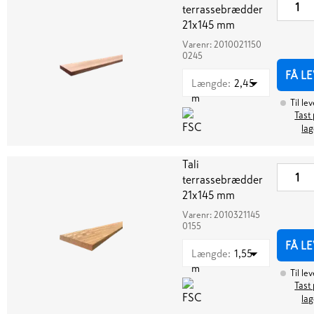
terrassebrædder
21x145 mm
Varenr:
2010021150
0245
FÅ L
Længde
:
2,45
m
Til le
Tast 
lag
Tali
terrassebrædder
21x145 mm
Varenr:
2010321145
0155
FÅ L
Længde
:
1,55
m
Til le
Tast 
lag