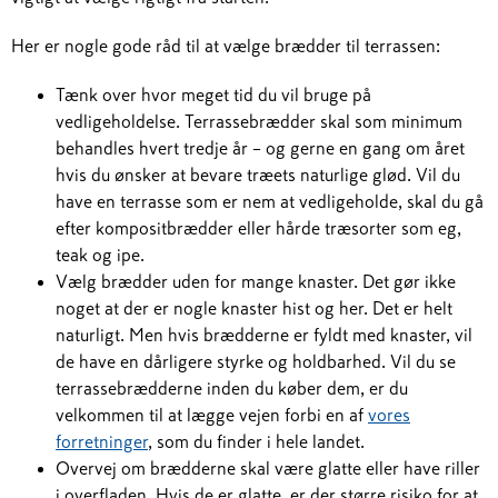
Her er nogle gode råd til at vælge brædder til terrassen:
Tænk over hvor meget tid du vil bruge på
vedligeholdelse. Terrassebrædder skal som minimum
behandles hvert tredje år – og gerne en gang om året
hvis du ønsker at bevare træets naturlige glød. Vil du
have en terrasse som er nem at vedligeholde, skal du gå
efter kompositbrædder eller hårde træsorter som eg,
teak og ipe.
Vælg brædder uden for mange knaster. Det gør ikke
noget at der er nogle knaster hist og her. Det er helt
naturligt. Men hvis brædderne er fyldt med knaster, vil
de have en dårligere styrke og holdbarhed. Vil du se
terrassebrædderne inden du køber dem, er du
velkommen til at lægge vejen forbi en af
vores
forretninger
, som du finder i hele landet.
Overvej om brædderne skal være glatte eller have riller
i overfladen. Hvis de er glatte, er der større risiko for at