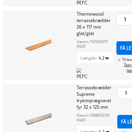
Thermowood
terrassebrædder
26 x 117 mm
glat/glat
Varenr:
1125026117
0420
FÅ L
Længde
:
4,2 m
Til le
Tast 
lag
Terrassebrædder
Supreme
trykimprægneret
fyr 32 x 125 mm
Varenr:
1088032125
0420
FÅ L
Længde
:
4,2 m