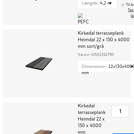
Længde
:
4,2 m
Til l
Tas
l
Kirkedal terrasseplank
Heimdal 22 x 130 x 4000
mm sort/grå
Varenr:
41502262790
Dimensioner
:
22x130x400
mm
Kirkedal
terrasseplank
Heimdal 22 x
130 x 4000
mm