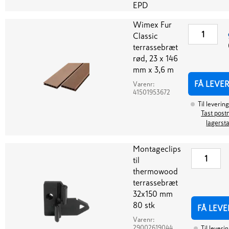
Wimex Fur
Classic
terrassebræt
rød, 23 x 146
mm x 3,6 m
FÅ LEVE
Varenr:
41501953672
Til levering
Tast postn
lagerst
Montageclips
til
thermowood
terrassebræt
32x150 mm
80 stk
FÅ LEVE
Varenr:
29002619044
Til leveri