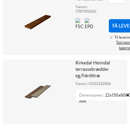
Varenr:
17901915630
FÅ LEVE
Til leveri
Tast post
lagers
Kirkedal Heimdal
terrassebrædder
eg/hårdttræ
Varenr:
41502262806
Dimensioner
:
22x130x600
mm