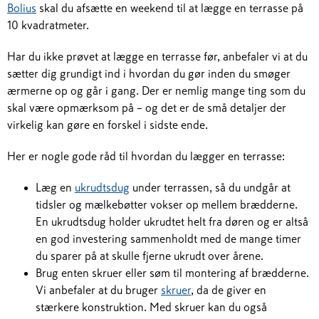
Bolius
skal du afsætte en weekend til at lægge en terrasse på
10 kvadratmeter.
Har du ikke prøvet at lægge en terrasse før, anbefaler vi at du
sætter dig grundigt ind i hvordan du gør inden du smøger
ærmerne op og går i gang. Der er nemlig mange ting som du
skal være opmærksom på – og det er de små detaljer der
virkelig kan gøre en forskel i sidste ende.
Her er nogle gode råd til hvordan du lægger en terrasse:
Læg en
ukrudtsdug
under terrassen, så du undgår at
tidsler og mælkebøtter vokser op mellem brædderne.
En ukrudtsdug holder ukrudtet helt fra døren og er altså
en god investering sammenholdt med de mange timer
du sparer på at skulle fjerne ukrudt over årene.
Brug enten skruer eller søm til montering af brædderne.
Vi anbefaler at du bruger
skruer
, da de giver en
stærkere konstruktion. Med skruer kan du også