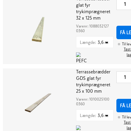
glat fyr
trykimprægneret
32 x 125 mm
Varenr:
1088032127
0360
FÅ L
Længde
:
3,6 m
Til le
Tast
la
Terrassebrædder
GDS glat fyr
trykimprægneret
25 x 100 mm
Varenr:
1010025100
0360
FÅ L
Længde
:
3,6 m
Til le
Tast
la