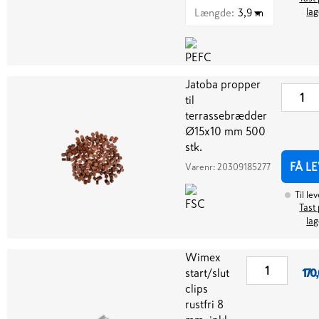
Længde
:
3,9 m
lag
Jatoba propper
til
terrassebrædder
Ø15x10 mm 500
stk.
FÅ L
Varenr:
20309185277
Til le
Tast 
lag
Wimex
start/slut
170
clips
rustfri 8