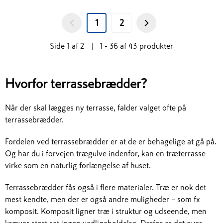
1
2
Side
1
af
2
|
1 - 36
af
43
produkter
Hvorfor terrassebrædder?
Når der skal lægges ny terrasse, falder valget ofte på
terrassebrædder.
Fordelen ved terrassebrædder er at de er behagelige at gå på.
Og har du i forvejen trægulve indenfor, kan en træterrasse
virke som en naturlig forlængelse af huset.
Terrassebrædder fås også i flere materialer. Træ er nok det
mest kendte, men der er også andre muligheder – som fx
komposit. Komposit ligner træ i struktur og udseende, men