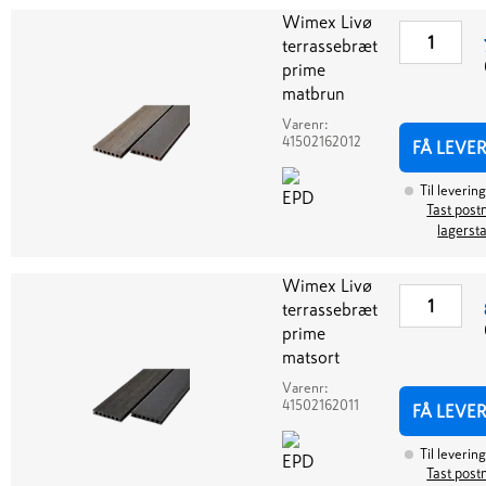
Wimex Livø
terrassebræt
prime
matbrun
Varenr:
41502162012
FÅ LEVE
Til levering
Tast postn
lagerst
Wimex Livø
terrassebræt
prime
matsort
Varenr:
41502162011
FÅ LEVE
Til levering
Tast postn