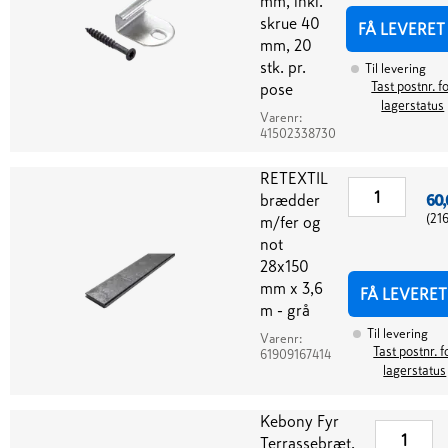
mm, inkl.
skrue 40
FÅ LEVERET
mm, 20
stk. pr.
Til levering
Tast postnr. f
pose
lagerstatus
Varenr:
41502338730
RETEXTIL
brædder
60,
(
21
m/fer og
not
28x150
mm x 3,6
FÅ LEVERET
m - grå
Til levering
Varenr:
Tast postnr. f
61909167414
lagerstatus
Kebony Fyr
Terrassebræt.