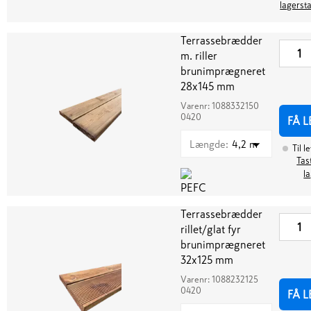
lagerst
Terrassebrædder
m. riller
brunimprægneret
28x145 mm
Varenr:
1088332150
0420
FÅ 
Længde
:
4,2 m
Til l
Tas
l
Terrassebrædder
rillet/glat fyr
brunimprægneret
32x125 mm
Varenr:
1088232125
0420
FÅ 