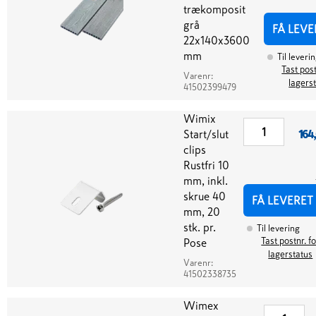
trækomposit
grå
FÅ LEVE
22x140x3600
mm
Til leveri
Tast post
Varenr:
lagers
41502399479
Wimix
Start/slut
164
clips
Rustfri 10
mm, inkl.
skrue 40
FÅ LEVERET
mm, 20
stk. pr.
Til levering
Tast postnr. f
Pose
lagerstatus
Varenr:
41502338735
Wimex