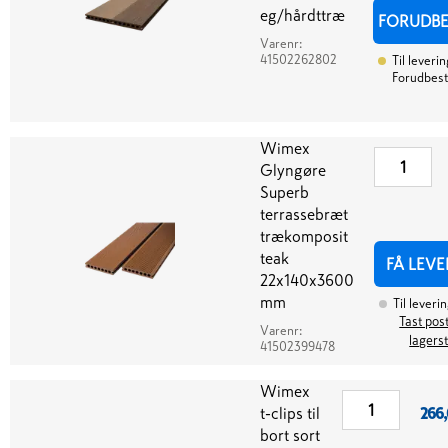
eg/hårdttræ
FORUDBE
Varenr:
41502262802
Til leverin
Forudbesti
Wimex
Glyngøre
Superb
terrassebræt
trækomposit
teak
FÅ LEVE
22x140x3600
mm
Til leveri
Tast post
Varenr:
lagers
41502399478
Wimex
t-clips til
266,
bort sort