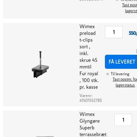
Tast post
lagers
Wimex
preload
550
t-clips
sort ,
inkl.
skrue 45
FÅ LEVERET
mmtil
Fur royal
Til levering
Tast postnr. fo
, 100 stk.
lagerstatus
pr. kasse
Varenr:
41501552783
Wimex
Glyngøre
Superb
terrassebræt