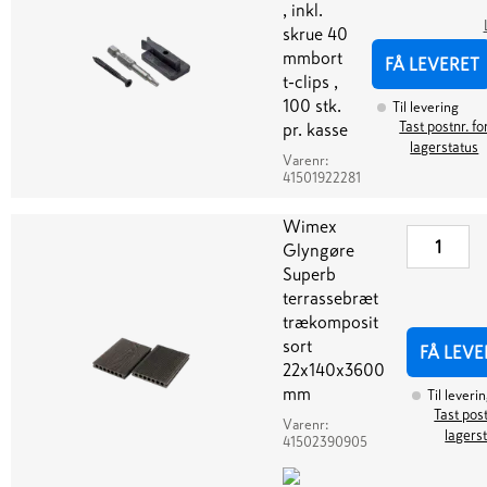
, inkl.
skrue 40
mmbort
FÅ LEVERET
t-clips ,
100 stk.
Til levering
Tast postnr. fo
pr. kasse
lagerstatus
Varenr:
41501922281
Wimex
Glyngøre
Superb
terrassebræt
trækomposit
sort
FÅ LEVE
22x140x3600
mm
Til leveri
Tast post
Varenr:
lagers
41502390905