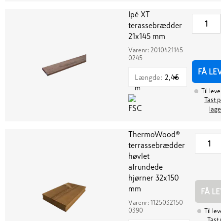
Ipé XT
terassebrædder
21x145 mm
Varenr:
2010421145
0245
FÅ LE
Længde
:
2,45
m
Til lev
Tast p
lage
ThermoWood®
terrassebrædder
høvlet
afrundede
hjørner 32x150
mm
FÅ L
Varenr:
1125032150
0390
Til le
Tast 