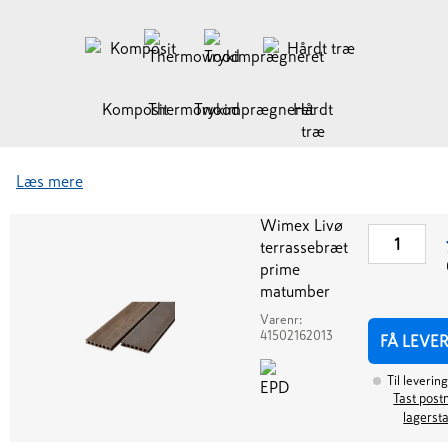
Komposit
Thermowood
Trykimprægneret
Hårdt
træ
Læs mere
Wimex Livø
terrassebræt
prime
matumber
Varenr:
41502162013
FÅ LEVE
Til levering
Tast postn
lagerst