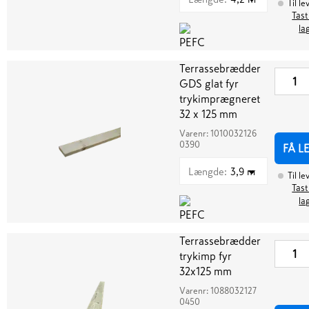
Til le
Tast
la
Terrassebrædder
GDS glat fyr
trykimprægneret
32 x 125 mm
Varenr:
1010032126
0390
FÅ L
Længde
:
3,9 m
Til le
Tast
la
Terrassebrædder
trykimp fyr
32x125 mm
Varenr:
1088032127
0450