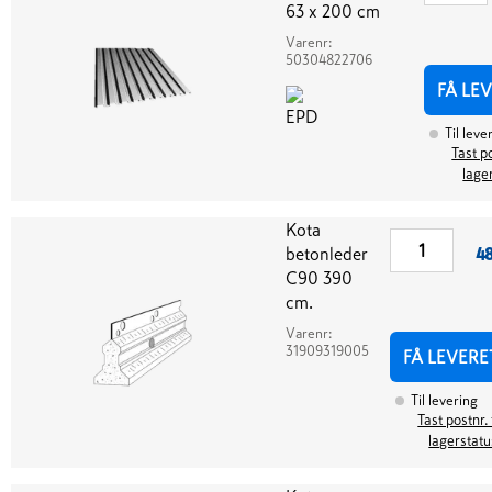
63 x 200 cm
Varenr:
50304822706
FÅ LE
Til leve
Tast po
lage
Kota
betonleder
48
C90 390
cm.
Varenr:
31909319005
FÅ LEVERE
Til levering
Tast postnr. 
lagerstatu