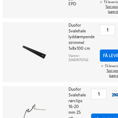
Til leveri
Tast post
lagers
Duofor
Svalehale
lyddæmpende
strimmel
1x8x100 cm
FÅ LEV
Varenr:
50609170742
Til lever
Tast pos
lager
Duofor
Svalehale
290
rørclips
16-20
mm 25