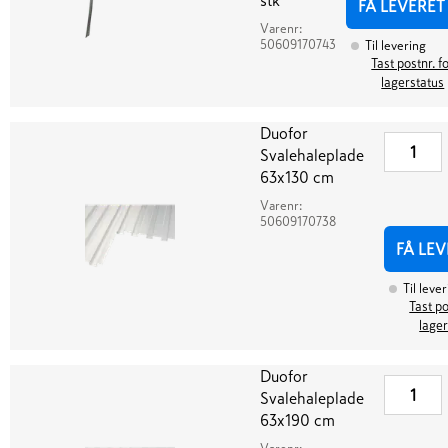
stk
FÅ LEVERET
Varenr:
50609170743
Til levering
Tast postnr. f
lagerstatus
Duofor
Svalehaleplade
63x130 cm
Varenr:
50609170738
FÅ LEV
Til leve
Tast po
lager
Duofor
Svalehaleplade
63x190 cm