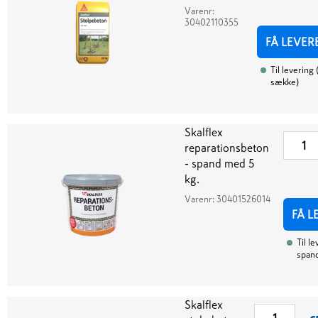
Varenr:
30402110355
FÅ LEVER
Til levering
sække
)
Skalflex
reparationsbeton
- spand med 5
kg.
Varenr:
30401526014
FÅ L
Til l
span
Skalflex