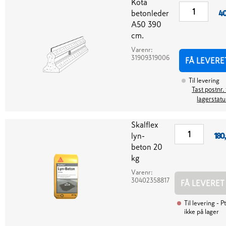
Kota
betonleder
40
A50 390
cm.
Varenr:
31909319006
FÅ LEVERE
Til levering
Tast postnr. 
lagerstatu
Skalflex
lyn-
180
beton 20
kg
Varenr:
30402358817
FÅ LEVERET
Til levering
- Pt
ikke på lager