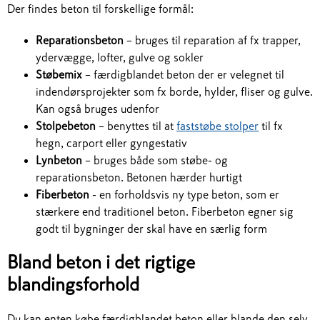
Der findes beton til forskellige formål:
Reparationsbeton
– bruges til reparation af fx trapper,
ydervægge, lofter, gulve og sokler
Støbemix
– færdigblandet beton der er velegnet til
indendørsprojekter som fx borde, hylder, fliser og gulve.
Kan også bruges udenfor
Stolpebeton
– benyttes til at
faststøbe stolper
til fx
hegn, carport eller gyngestativ
Lynbeton
– bruges både som støbe- og
reparationsbeton. Betonen hærder hurtigt
Fiberbeton
- en forholdsvis ny type beton, som er
stærkere end traditionel beton. Fiberbeton egner sig
godt til bygninger der skal have en særlig form
Bland beton i det rigtige
blandingsforhold
Du kan enten købe færdigblandet beton eller blande den selv