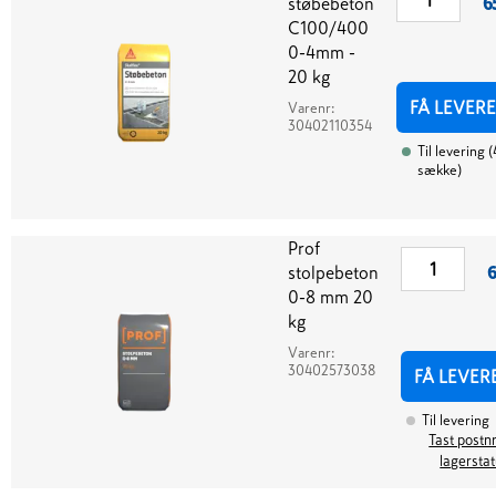
støbebeton
6
C100/400
0-4mm -
20 kg
FÅ LEVERE
Varenr:
30402110354
Til levering
(
sække
)
Prof
stolpebeton
6
0-8 mm 20
kg
Varenr:
30402573038
FÅ LEVER
Til levering
Tast postnr
lagersta