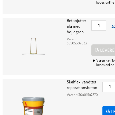
købes online
Betonjutter
alu med
3.
bøjlegreb
Varenr:
55505307033
FÅ LEVERE
Varen kan ik
købes online
Skalflex vandtæt
reparationsbeton
Varenr:
30401547870
FÅ L