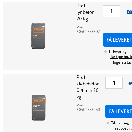
Prof
lynbeton
180
20 kg
Varenr:
30402573602
FÅ LEVERET
Til levering
Tast postnr. f
lagerstatus
Prof
støbebeton
6
0,4 mm 20
kg
Varenr:
30402573039
FÅ LEVERE
Til levering
Tast postnr.