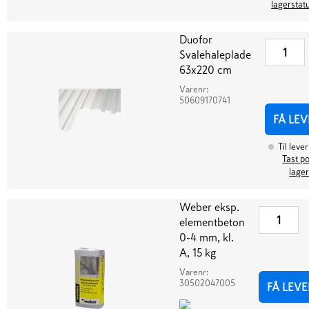
lagerstat
Duofor
Svalehaleplade
63x220 cm
Varenr:
50609170741
FÅ LEV
Til leve
Tast po
lager
Weber eksp.
elementbeton
0-4 mm, kl.
A, 15 kg
Varenr:
30502047005
FÅ LEVE