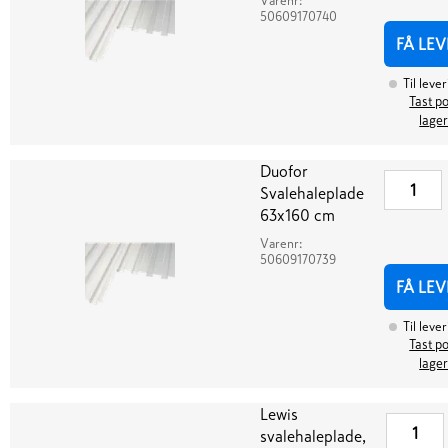
Varenr:
50609170740
FÅ LEV
Til leve
Tast po
lager
Duofor
Svalehaleplade
63x160 cm
Varenr:
50609170739
FÅ LEV
Til leve
Tast po
lager
Lewis
svalehaleplade,