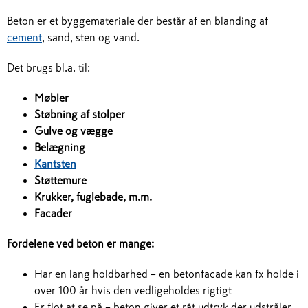
Beton er et byggemateriale der består af en blanding af
cement
, sand, sten og vand.
Det brugs bl.a. til:
Møbler
Støbning af stolper
Gulve og vægge
Belægning
Kantsten
Støttemure
Krukker, fuglebade, m.m.
Facader
Fordelene ved beton er mange:
Har en lang holdbarhed – en betonfacade kan fx holde i
over 100 år hvis den vedligeholdes rigtigt
Er flot at se på – beton giver et råt udtryk der udstråler