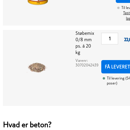
Til l
Tast
la
Støbemix
0/8 mm
22,
ps. á 20
kg
Varenr:
30702042439
FÅ LEVERET
Til levering
(
5
poser
)
Hvad er beton?