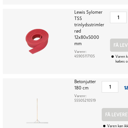
Lewis Sylomer
TSS
trinlydsstrimler
rød
12x80x5000
mm
FÅ LE
Varenr:
45905117105
Varen k
købes o
Betonjutter
180 cm
1.
Varenr:
55505210519
FÅ LEVERE
Varen kan ik