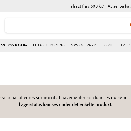
Fri fragt fra 7.500 kr.*
Aviser og ka
AVE OG BOLIG
EL OG BELYSNING
VVS OG VARME
GRILL
TØJ 
som på, at vores sortiment af havemøbler kun kan ses og købes i
​​​​​​​Lagerstatus kan ses under det enkelte produkt.