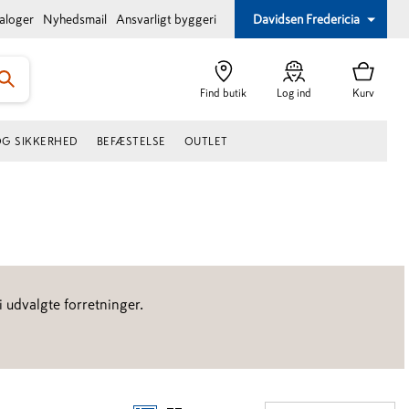
taloger
Nyhedsmail
Ansvarligt byggeri
Davidsen Fredericia
Find butik
Log ind
Kurv
OG SIKKERHED
BEFÆSTELSE
OUTLET
 udvalgte forretninger.