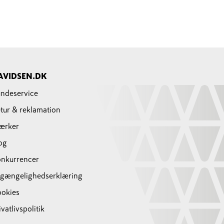
AVIDSEN.DK
ndeservice
tur & reklamation
ærker
og
nkurrencer
lgængelighedserklæring
okies
ivatlivspolitik