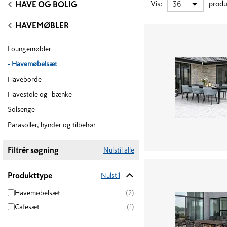
Vis
:
produ
36
HAVE OG BOLIG
HAVEMØBLER
Loungemøbler
-
Havemøbelsæt
Haveborde
Havestole og -bænke
Solsenge
Parasoller, hynder og tilbehør
Filtrér søgning
Nulstil alle
Produkttype
Nulstil
Havemøbelsæt
(2)
Cafesæt
(1)