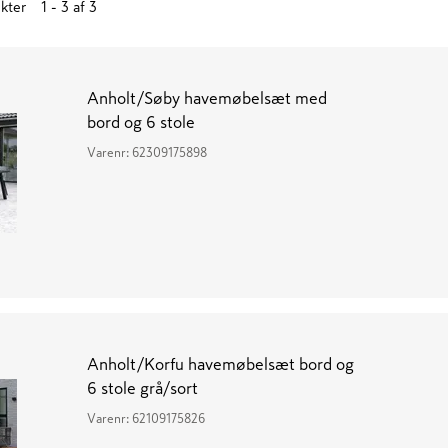
kter
1 - 3
af
3
Anholt/Søby havemøbelsæt med
bord og 6 stole
Varenr:
62309175898
Anholt/Korfu havemøbelsæt bord og
6 stole grå/sort
Varenr:
62109175826