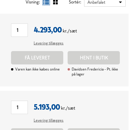
Visning:
Sortér:
Anbefalet
4.293,00
kr./sæt
Levering tillægges
FÅ LEVERET
HENT I BUTIK
Varen kan ikke købes online
Davidsen Fredericia
- Pt. ikke
på lager
5.193,00
kr./sæt
Levering tillægges