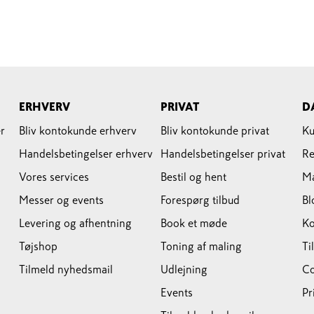
ERHVERV
PRIVAT
D
r
Bliv kontokunde erhverv
Bliv kontokunde privat
Ku
Handelsbetingelser erhverv
Handelsbetingelser privat
Re
Vores services
Bestil og hent
M
Messer og events
Forespørg tilbud
Bl
Levering og afhentning
Book et møde
Ko
Tøjshop
Toning af maling
Ti
Tilmeld nyhedsmail
Udlejning
Co
Events
Pr