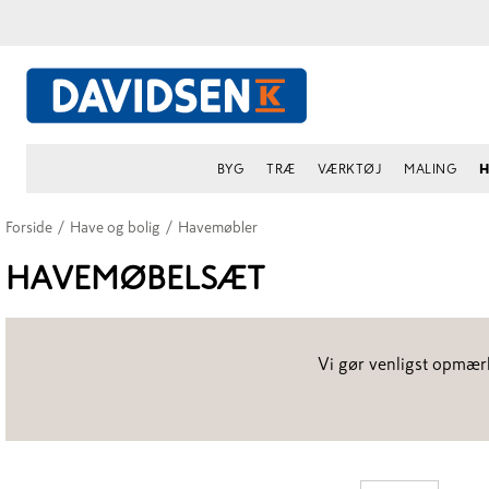
BYG
TRÆ
VÆRKTØJ
MALING
H
Forside
/
Have og bolig
/
Havemøbler
HAVEMØBELSÆT
Vi gør venligst opmærk