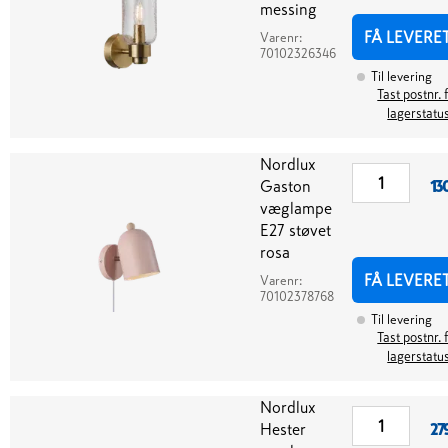
messing
FÅ LEVERE
Varenr:
70102326346
Til levering
Tast postnr. 
lagerstatu
Nordlux
Gaston
13
væglampe
E27 støvet
rosa
FÅ LEVERE
Varenr:
70102378768
Til levering
Tast postnr. 
lagerstatu
Nordlux
Hester
27