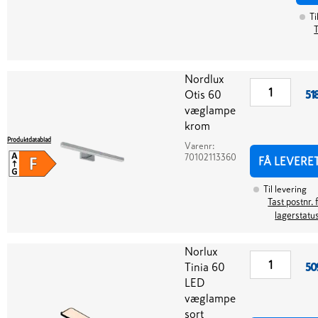
Ti
T
Nordlux
Otis 60
51
væglampe
krom
Produktdatablad
Varenr:
70102113360
FÅ LEVERE
Til levering
Tast postnr. 
lagerstatu
Norlux
Tinia 60
50
LED
væglampe
sort