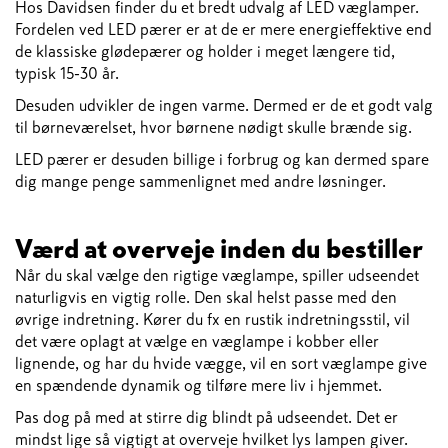
Hos Davidsen finder du et bredt udvalg af LED væglamper.
Fordelen ved LED pærer er at de er mere energieffektive end
de klassiske glødepærer og holder i meget længere tid,
typisk 15-30 år.
Desuden udvikler de ingen varme. Dermed er de et godt valg
til børneværelset, hvor børnene nødigt skulle brænde sig.
LED pærer er desuden billige i forbrug og kan dermed spare
dig mange penge sammenlignet med andre løsninger.
Værd at overveje inden du bestiller
Når du skal vælge den rigtige væglampe, spiller udseendet
naturligvis en vigtig rolle. Den skal helst passe med den
øvrige indretning. Kører du fx en rustik indretningsstil, vil
det være oplagt at vælge en væglampe i kobber eller
lignende, og har du hvide vægge, vil en sort væglampe give
en spændende dynamik og tilføre mere liv i hjemmet.
Pas dog på med at stirre dig blindt på udseendet. Det er
mindst lige så vigtigt at overveje hvilket lys lampen giver.