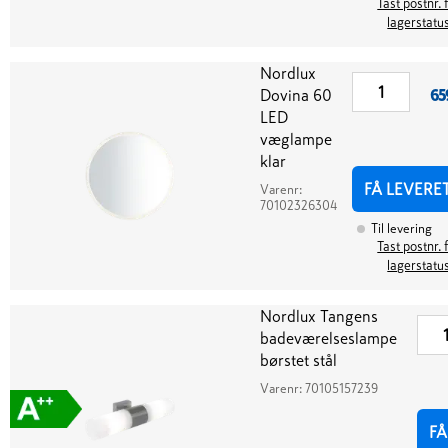
Tast postnr. 
lagerstatu
Nordlux
Dovina 60
65
LED
væglampe
klar
FÅ LEVERE
Varenr:
70102326304
Til levering
Tast postnr. 
lagerstatu
Nordlux Tangens
badeværelseslampe
børstet stål
Varenr:
70105157239
FÅ