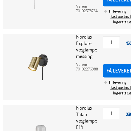
Varenr:
70102378764
Til levering
Tast postnr. 
lagerstatu
Nordlux
Explore
15
væglampe
messing
Varenr:
70102276988
FÅ LEVERE
Til levering
Tast postnr. 
lagerstatu
Nordlux
Tutan
23
væglampe
E14