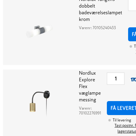
dobbelt
badeværelseslampet
krom
Varenr:
70105240433
F
T
Nordlux
Explore
17
Flex
væglampe
messing
FÅ LEVERE
Varenr:
70102276991
Til levering
Tast postnr. 
lagerstatu