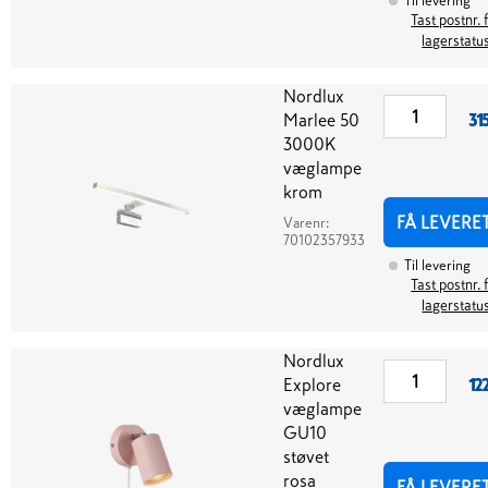
Til levering
Tast postnr. 
lagerstatu
Nordlux
Marlee 50
31
3000K
væglampe
krom
FÅ LEVERE
Varenr:
70102357933
Til levering
Tast postnr. 
lagerstatu
Nordlux
Explore
12
væglampe
GU10
støvet
rosa
FÅ LEVERE