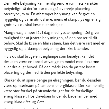
Den rette belysning kan nemlig ændre rummets karakter
betydeligt, så derfor bør du også overveje placering,
pæretype, m.m. En afdæmpet belysning kan fx give en
hyggelig og varm atmosfære, mens et skarpt lys egner sig
godt hvis du skal læse eller arbejde.
Mange væglamper fås i dag med lysdæmpning. Det giver
mulighed for at justere belysningen, så den passer til dit
behov. Skal du fx se en film i stuen, kan det være rart med en
hyggelig og afdæmpet belysning der ikke blænder.
Hvis du skal bruge en væglampe som læselys, kan det
desuden være en fordel at vælge en model med flexarme
eller drejeligt hoved. På den måde kan du justere lysets
placering og dermed få den perfekte belysning.
Ønsker du at spare penge på elregningen, bør du desuden
være opmærksom på lampens energiklasse. Der kan nemlig
være stor forskel på strømforbruget for de forskellige
energiklasser. Hos Davidsen finder du både lamper med
energiklasse A+ og A++.