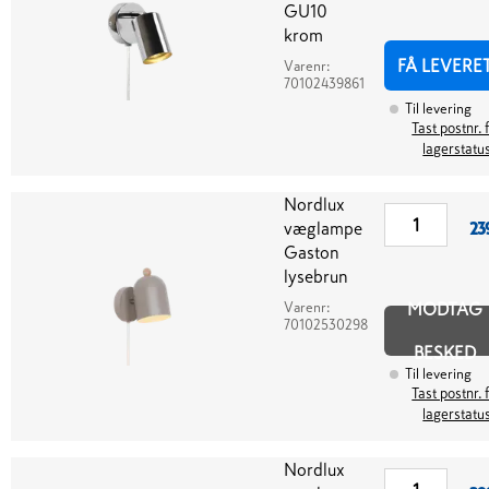
GU10
krom
FÅ LEVERE
Varenr:
70102439861
Til levering
Tast postnr. 
lagerstatu
Nordlux
væglampe
23
Gaston
lysebrun
Varenr:
MODTAG
70102530298
BESKED
Til levering
Tast postnr. 
lagerstatu
Nordlux