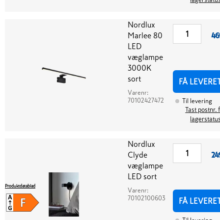
Nordlux
Marlee 80
46
LED
væglampe
3000K
sort
FÅ LEVERE
Varenr:
70102427472
Til levering
Tast postnr. 
lagerstatu
Nordlux
Clyde
24
væglampe
LED sort
Produktdatablad
Varenr:
70102100603
FÅ LEVERE