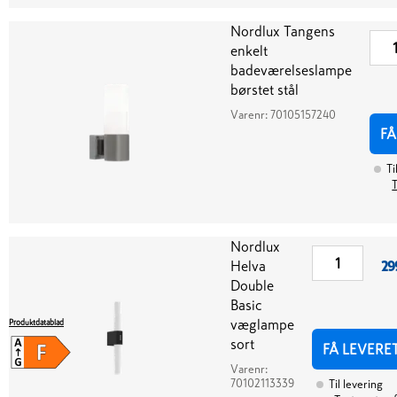
Nordlux Tangens
enkelt
badeværelseslampe
børstet stål
Varenr:
70105157240
FÅ
Ti
T
Nordlux
Helva
29
Double
Basic
væglampe
Produktdatablad
sort
FÅ LEVERE
Varenr:
70102113339
Til levering