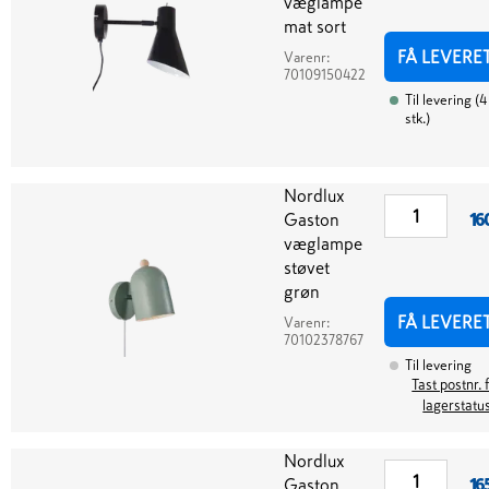
væglampe
mat sort
FÅ LEVERE
Varenr:
70109150422
Til levering
(
4
stk.
)
Nordlux
Gaston
16
væglampe
støvet
grøn
FÅ LEVERE
Varenr:
70102378767
Til levering
Tast postnr. 
lagerstatu
Nordlux
Gaston
16