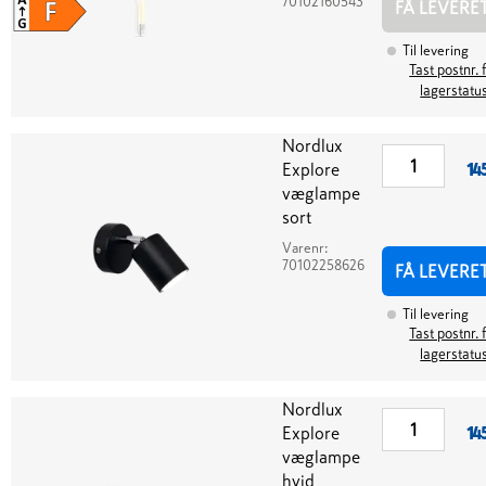
70102160543
FÅ LEVERE
Til levering
Tast postnr. 
lagerstatu
Nordlux
Explore
14
væglampe
sort
Varenr:
70102258626
FÅ LEVERE
Til levering
Tast postnr. 
lagerstatu
Nordlux
Explore
14
væglampe
hvid