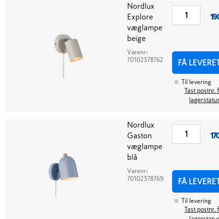
Nordlux
Explore
19
væglampe
beige
Varenr:
70102378762
FÅ LEVERE
Til levering
Tast postnr. 
lagerstatu
Nordlux
Gaston
17
væglampe
blå
Varenr:
70102378769
FÅ LEVERE
Til levering
Tast postnr. 
lagerstatu