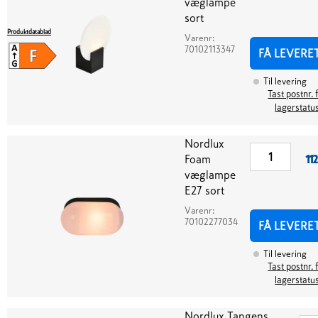
væglampe
sort
Produktdatablad
Varenr:
70102113347
FÅ LEVERE
Til levering
Tast postnr. 
lagerstatu
Nordlux
Foam
112
væglampe
E27 sort
Varenr:
70102277034
FÅ LEVERE
Til levering
Tast postnr. 
lagerstatu
Nordlux Tangens