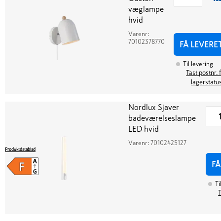
væglampe
hvid
Varenr:
70102378770
FÅ LEVERE
Til levering
Tast postnr. 
lagerstatu
Nordlux Sjaver
badeværelseslampe
LED hvid
Varenr:
70102425127
Produktdatablad
FÅ
Ti
T