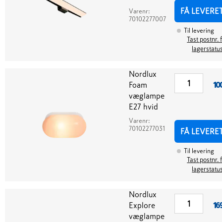
FÅ LEVERE
Varenr:
70102277007
Til levering
Tast postnr. 
lagerstatu
Nordlux
Foam
10
væglampe
E27 hvid
Varenr:
70102277031
FÅ LEVERE
Til levering
Tast postnr. 
lagerstatu
Nordlux
Explore
16
væglampe