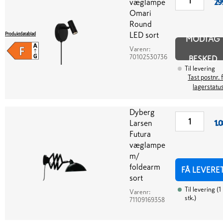
væglampe
29
Omari
Round
LED sort
Produktdatablad
MODTAG
Varenr:
70102530736
BESKED
Til levering
Tast postnr. 
lagerstatu
Dyberg
Larsen
1.
Futura
væglampe
m/
foldearm
FÅ LEVERE
sort
Til levering
(
1
Varenr:
stk.
)
71109169358