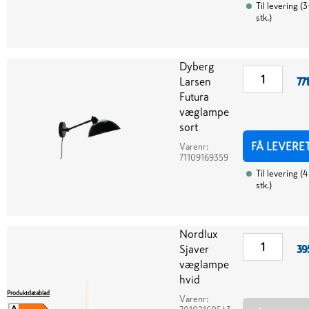
Til levering
(
3
stk.
)
Dyberg
Larsen
771
Futura
væglampe
sort
FÅ LEVERE
Varenr:
71109169359
Til levering
(
4
stk.
)
Nordlux
Sjaver
39
væglampe
hvid
Produktdatablad
Varenr: