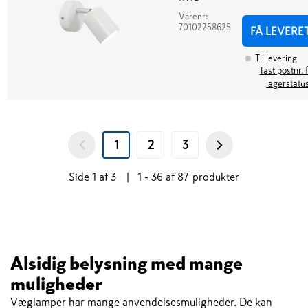
Varenr:
70102258625
FÅ LEVERE
Til levering
Tast postnr. 
lagerstatu
1
2
3
Side
1
af
3
|
1 - 36
af
87
produkter
Alsidig belysning med mange
muligheder
Væglamper har mange anvendelsesmuligheder. De kan