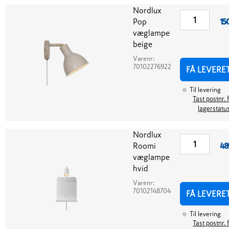
Nordlux
Pop
15
væglampe
beige
Varenr:
70102276922
FÅ LEVERE
Til levering
Tast postnr. 
lagerstatu
Nordlux
Roomi
48
væglampe
hvid
Varenr:
70102148704
FÅ LEVERE
Til levering
Tast postnr. 