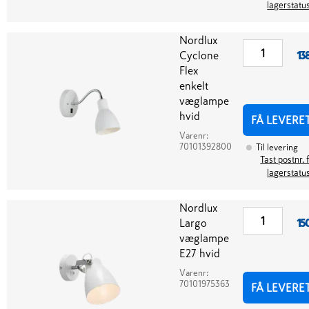
lagerstatu
Nordlux
Cyclone
13
Flex
enkelt
væglampe
hvid
FÅ LEVERE
Varenr:
70101392800
Til levering
Tast postnr. 
lagerstatu
Nordlux
Largo
15
væglampe
E27 hvid
Varenr:
70101975363
FÅ LEVERE