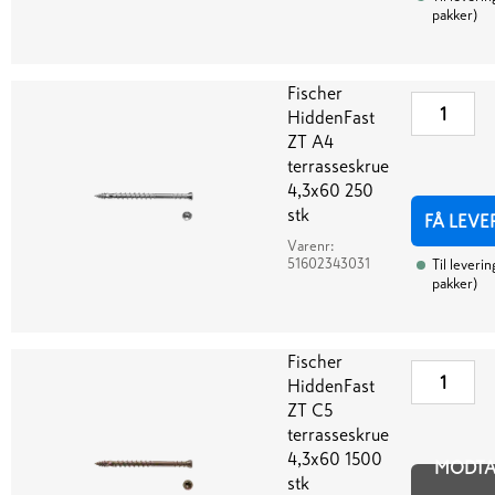
pakker
)
Fischer
HiddenFast
ZT A4
terrasseskrue
4,3x60 250
stk
FÅ LEVE
Varenr:
51602343031
Til leverin
pakker
)
Fischer
HiddenFast
ZT C5
terrasseskrue
4,3x60 1500
MODT
stk