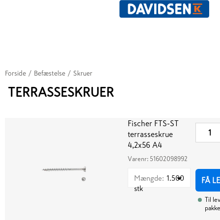
Forside
/
Befæstelse
/
Skruer
TERRASSESKRUER
Fischer FTS-ST
terrasseskrue
4,2x56 A4
Varenr:
51602098992
Mængde
:
1.500
FÅ L
stk
Til le
pakke