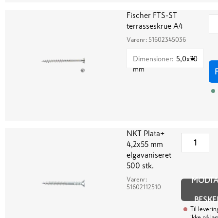
Fischer FTS-ST
terrasseskrue A4
Varenr:
51602345036
Dimensioner
:
5,0x70
mm
NKT Plata+
4,2x55 mm
elgavaniseret
500 stk.
Varenr:
MODT
51602112510
BESKE
Til leverin
ikke på la