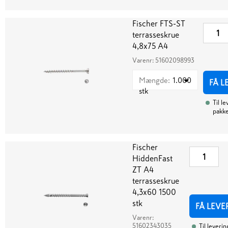
Fischer FTS-ST
terrasseskrue
4,8x75 A4
Varenr:
51602098993
Mængde
:
1.000
FÅ L
stk
Til l
pakk
Fischer
HiddenFast
ZT A4
terrasseskrue
4,3x60 1500
stk
FÅ LEVE
Varenr:
51602343035
Til leverin