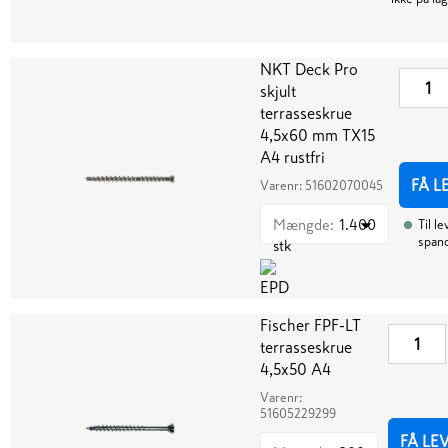
NKT Deck Pro
skjult
terrasseskrue
4,5x60 mm TX15
A4 rustfri
FÅ L
Varenr:
51602070045
Mængde
:
1.400
Til l
span
stk
Fischer FPF-LT
terrasseskrue
4,5x50 A4
Varenr:
51605229299
FÅ LE