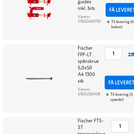
guides
inkl. bits
FÅ LEVERE
Varenr:
51602400793
Til levering
(
4
bokse
)
Fischer
FPF-LT
2.1
spånskrue
5,0x50
A4 1300
stk
FÅ LEVERE
Varenr:
51605384108
Til levering
(
5
spande
)
Fischer FTS-
ST
terrasseskrue