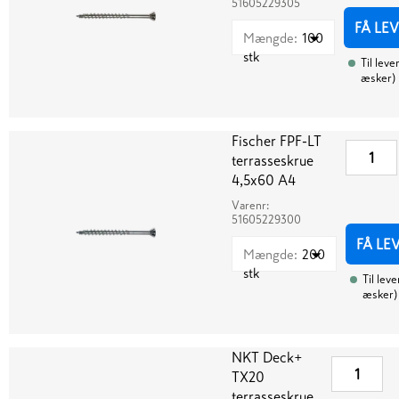
51605229305
FÅ LE
Mængde
:
100
stk
Til leve
æsker
)
Fischer FPF-LT
terrasseskrue
4,5x60 A4
Varenr:
51605229300
FÅ LE
Mængde
:
200
stk
Til leve
æsker
)
NKT Deck+
TX20
terrasseskrue