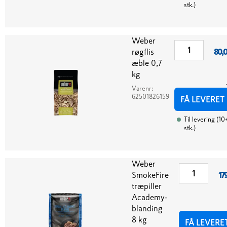
stk.
)
Weber
røgflis
80,
æble 0,7
kg
Varenr:
62501826159
FÅ LEVERET
Til levering
(
10
stk.
)
Weber
SmokeFire
17
træpiller
Academy-
blanding
8 kg
FÅ LEVERE