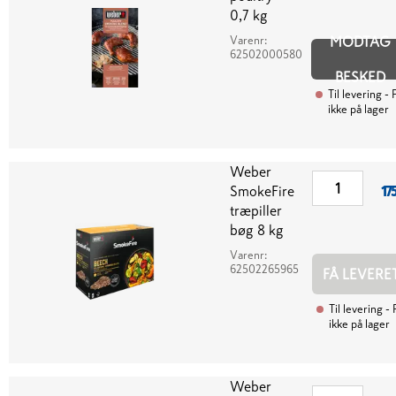
0,7 kg
Varenr:
MODTAG
62502000580
BESKED
Til levering
- P
ikke på lager
Weber
SmokeFire
17
træpiller
bøg 8 kg
Varenr:
62502265965
FÅ LEVERE
Til levering
- 
ikke på lager
Weber