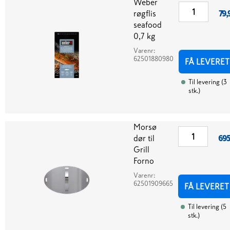
Weber
røgflis
79,
seafood
0,7 kg
Varenr:
62501880980
FÅ LEVERET
Til levering
(
3
stk.
)
Morsø
dør til
695
Grill
Forno
Varenr:
62501909665
FÅ LEVERET
Til levering
(
5
stk.
)