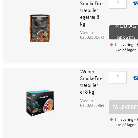
SmokeFire
17
træpiller
egetræ 8
kg
MODTAG
Varenr:
62502500673
BESKED
Til levering
- 
ikke på lager
Weber
SmokeFire
15
træpiller
el 8 kg
Varenr:
62502265964
FÅ LEVERE
Til levering
- 
ikke på lager