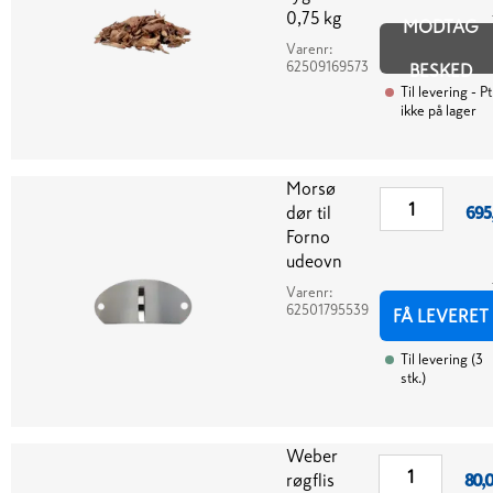
0,75 kg
MODTAG
Varenr:
62509169573
BESKED
Til levering
- Pt
ikke på lager
Morsø
dør til
695
Forno
udeovn
Varenr:
62501795539
FÅ LEVERET
Til levering
(
3
stk.
)
Weber
røgflis
80,