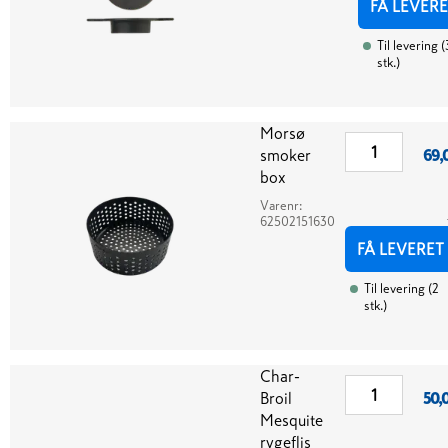
FÅ LEVERE
Til levering
(
stk.
)
Morsø
smoker
69,
box
Varenr:
62502151630
FÅ LEVERET
Til levering
(
2
stk.
)
Char-
Broil
50,
Mesquite
rygeflis