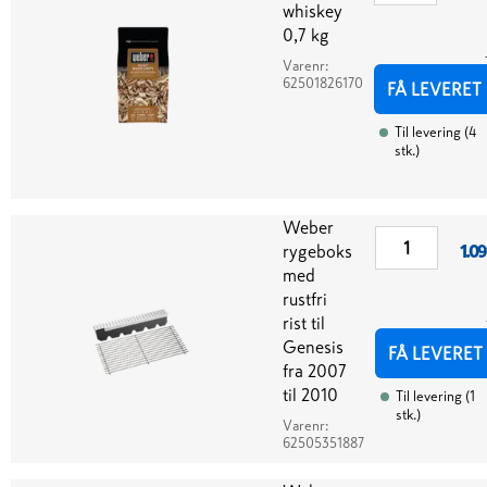
whiskey
0,7 kg
Varenr:
62501826170
FÅ LEVERET
Til levering
(
4
stk.
)
Weber
rygeboks
1.0
med
rustfri
rist til
Genesis
FÅ LEVERET
fra 2007
til 2010
Til levering
(
1
stk.
)
Varenr:
62505351887