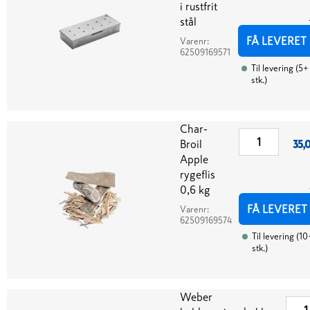
i rustfrit
stål
FÅ LEVERET
Varenr:
62509169571
Til levering
(
5+
stk.
)
Char-
Broil
35,
Apple
rygeflis
0,6 kg
FÅ LEVERET
Varenr:
62509169574
Til levering
(
10
stk.
)
Weber