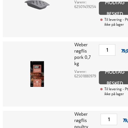
Varenr:
MODTAG
62501439254
BESKED
Til levering
- Pt
ikke på lager
Weber
røgflis
79,
pork 0,7
kg
Varenr:
MODTAG
62501880979
BESKED
Til levering
- Pt
ikke på lager
Weber
røgflis
79
poultry