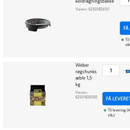
koldrøgningsbakke
Varenr:
62501826151
FÅ
Til
stk
Weber
røgchunks
10
æble 1,5
kg
Varenr:
62501826160
FÅ LEVERE
Til levering
(
4
stk.
)