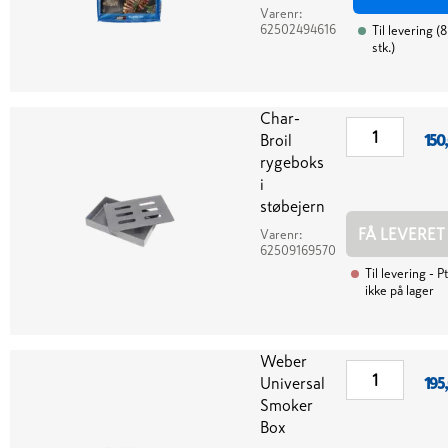
Varenr:
62502494616
Til levering
(
8
stk.
)
Char-
Broil
150
rygeboks
i
støbejern
FÅ LEVERET
Varenr:
62509169570
Til levering
- Pt
ikke på lager
Weber
Universal
195
Smoker
Box