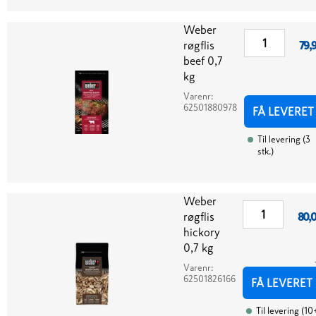
Weber
røgflis
79,
beef 0,7
kg
Varenr:
62501880978
FÅ LEVERET
Til levering
(
3
stk.
)
Weber
røgflis
80,
hickory
0,7 kg
Varenr:
62501826166
FÅ LEVERET
Til levering
(
10