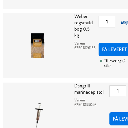
Weber
røgsmuld
49,
bøg 0,5
kg
Varenr:
62501826156
FÅ LEVERET
Til levering
(
4
stk.
)
Dangrill
marinadepistol
Varenr:
62501833046
FÅ LEV