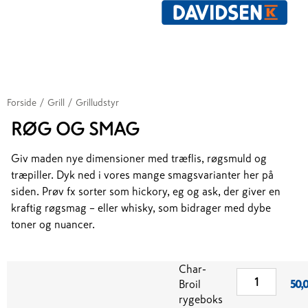
Forside
/
Grill
/
Grilludstyr
RØG OG SMAG
Giv maden nye dimensioner med træflis, røgsmuld og
træpiller. Dyk ned i vores mange smagsvarianter her på
siden. Prøv fx sorter som hickory, eg og ask, der giver en
kraftig røgsmag – eller whisky, som bidrager med dybe
toner og nuancer.
Char-
Broil
50,
rygeboks