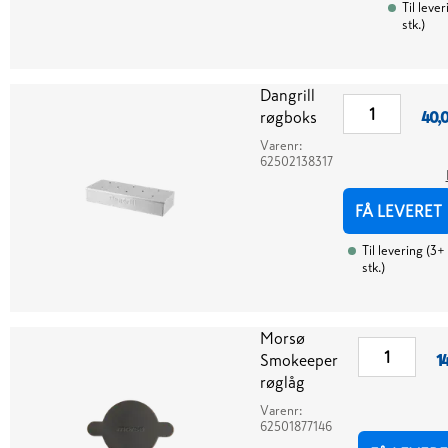
Til lever
stk.
)
Dangrill
røgboks
40,
Varenr:
62502138317
FÅ LEVERET
Til levering
(
3+
stk.
)
Morsø
Smokeeper
1
røglåg
Varenr:
62501877146