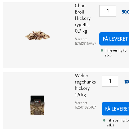
Char-
Broil
50,
Hickory
rygeflis
0,7 kg
FÅ LEVERET
Varenr:
62509169572
Til levering
(
6
stk.
)
Weber
røgchunks
10
hickory
1,5 kg
Varenr:
62501826167
FÅ LEVERE
Til levering
(
6
stk.
)