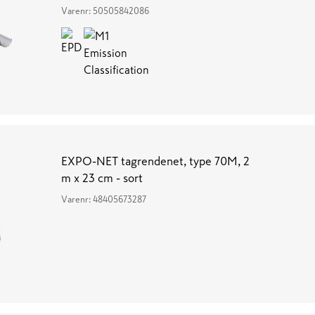
Varenr:
50505842086
EXPO-NET tagrendenet, type 70M, 2
m x 23 cm - sort
Varenr:
48405673287