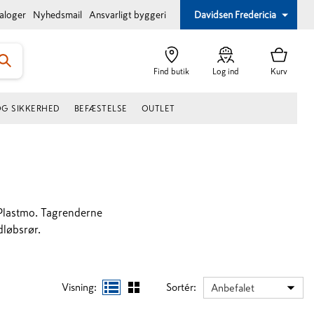
taloger
Nyhedsmail
Ansvarligt byggeri
Davidsen Fredericia
Find butik
Log ind
Kurv
OG SIKKERHED
BEFÆSTELSE
OUTLET
 Plastmo. Tagrenderne
dløbsrør.
Visning:
Sortér:
Anbefalet