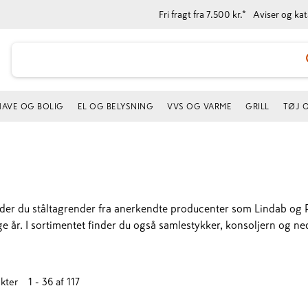
Fri fragt fra 7.500 kr.*
Aviser og ka
HAVE OG BOLIG
EL OG BELYSNING
VVS OG VARME
GRILL
TØJ 
finder du ståltagrender fra anerkendte producenter som Lindab og
ge år. I sortimentet finder du også samlestykker, konsoljern og ne
kter
1 - 36
af
117