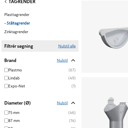
TAGRENDER
Plasttagrender
-
Ståltagrender
Zinktagrender
Filtrér søgning
Nulstil alle
Brand
Nulstil
Plastmo
(67)
Lindab
(49)
Expo-Net
(1)
Diameter (Ø)
Nulstil
75 mm
(46)
87 mm
(14)