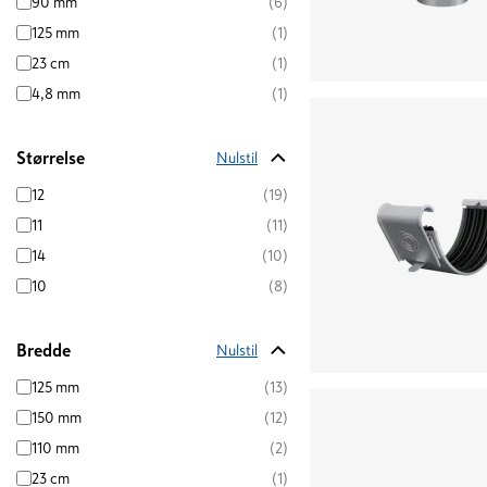
90 mm
(6)
125 mm
(1)
23 cm
(1)
4,8 mm
(1)
Størrelse
Nulstil
12
(19)
11
(11)
14
(10)
10
(8)
Bredde
Nulstil
125 mm
(13)
150 mm
(12)
110 mm
(2)
23 cm
(1)