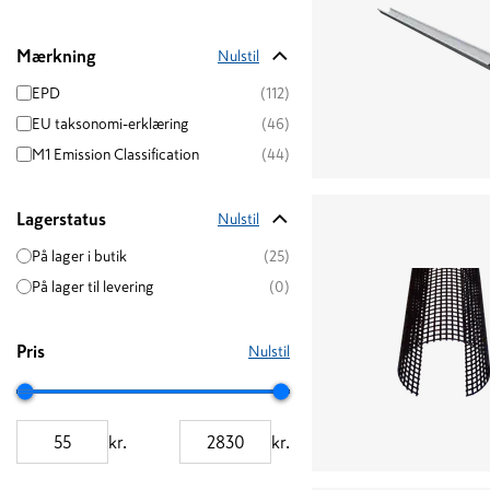
Mærkning
Nulstil
EPD
(112)
EU taksonomi-erklæring
(46)
M1 Emission Classification
(44)
Lagerstatus
Nulstil
På lager i butik
(25)
På lager til levering
(0)
Pris
Nulstil
kr.
kr.