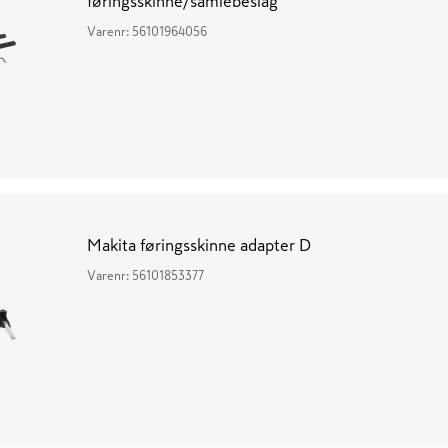
føringsskinne/samlebeslag
Varenr:
56101964056
Makita føringsskinne adapter D
Varenr:
56101853377