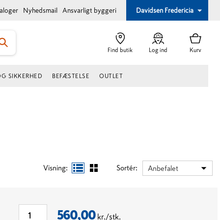
taloger
Nyhedsmail
Ansvarligt byggeri
Davidsen Fredericia
Find butik
Log ind
Kurv
OG SIKKERHED
BEFÆSTELSE
OUTLET
Visning:
Sortér:
Anbefalet
560,00
kr./stk.