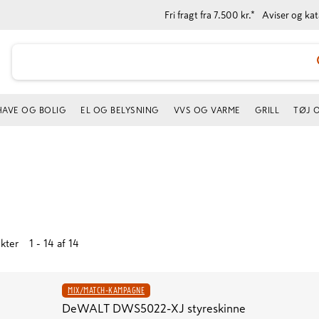
Fri fragt fra 7.500 kr.*
Aviser og ka
HAVE OG BOLIG
EL OG BELYSNING
VVS OG VARME
GRILL
TØJ 
kter
1 - 14
af
14
MIX/MATCH-KAMPAGNE
DeWALT DWS5022-XJ styreskinne