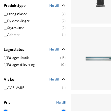
Produkttype
Nulstil
Føringsskinne
(7)
Dyksavsklinger
(2)
Styreskinne
(2)
Adapter
(1)
Lagerstatus
Nulstil
På lager i butik
(13)
På lager til levering
(0)
Vis kun
Nulstil
AVIS-VARE
(1)
Pris
Nulstil