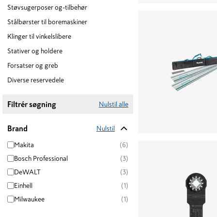
Støvsugerposer og-tilbehør
Stålbørster til boremaskiner
Klinger til vinkelslibere
Stativer og holdere
Forsatser og greb
Diverse reservedele
Filtrér søgning
Nulstil alle
Brand
Nulstil
Makita
(6)
Bosch Professional
(3)
DeWALT
(3)
Einhell
(1)
Milwaukee
(1)