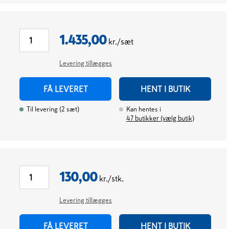
1.435,00
kr./sæt
Levering tillægges
FÅ LEVERET
HENT I BUTIK
Til levering
(
2
sæt
)
Kan hentes i
47
butikker (vælg butik)
130,00
kr./stk.
Levering tillægges
FÅ LEVERET
HENT I BUTIK