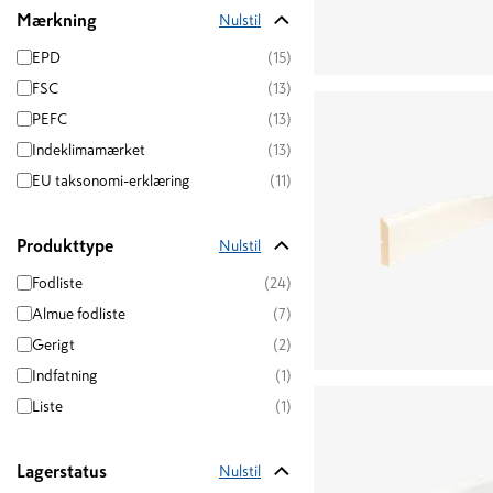
Mærkning
Nulstil
EPD
(15)
FSC
(13)
PEFC
(13)
Indeklimamærket
(13)
EU taksonomi-erklæring
(11)
Produkttype
Nulstil
Fodliste
(24)
Almue fodliste
(7)
Gerigt
(2)
Indfatning
(1)
Liste
(1)
Lagerstatus
Nulstil