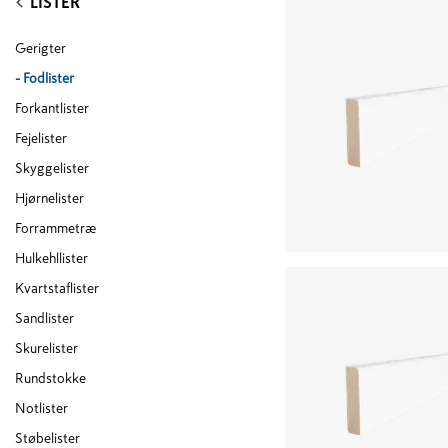
LISTER
Gerigter
-
Fodlister
Forkantlister
Fejelister
Skyggelister
Hjørnelister
Forrammetræ
Hulkehllister
Kvartstaflister
Sandlister
Skurelister
Rundstokke
Notlister
Støbelister