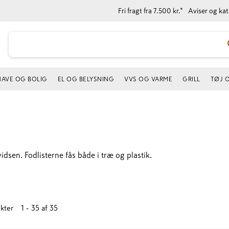
Fri fragt fra 7.500 kr.*
Aviser og ka
HAVE OG BOLIG
EL OG BELYSNING
VVS OG VARME
GRILL
TØJ 
dsen. Fodlisterne fås både i træ og plastik.
kter
1 - 35
af
35