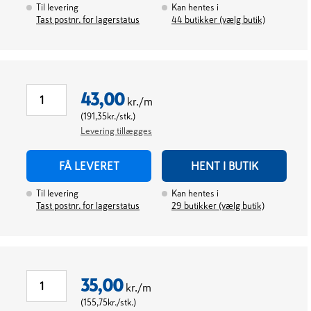
Til levering
Kan hentes i
Tast postnr. for lagerstatus
44
butikker (vælg butik)
43,00
kr./m
(
191,35
kr./stk.
)
Levering tillægges
FÅ LEVERET
HENT I BUTIK
Til levering
Kan hentes i
Tast postnr. for lagerstatus
29
butikker (vælg butik)
35,00
kr./m
(
155,75
kr./stk.
)