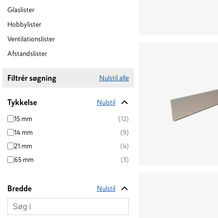
Glaslister
Hobbylister
Ventilationslister
Afstandslister
Filtrér søgning
Nulstil alle
Tykkelse
Nulstil
15 mm
(12)
14 mm
(9)
21 mm
(4)
65 mm
(3)
Bredde
Nulstil