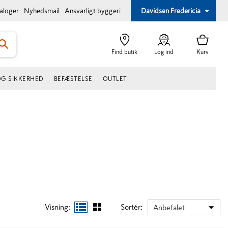
taloger
Nyhedsmail
Ansvarligt byggeri
Davidsen Fredericia
Find butik
Log ind
Kurv
OG SIKKERHED
BEFÆSTELSE
OUTLET
Visning:
Sortér:
Anbefalet