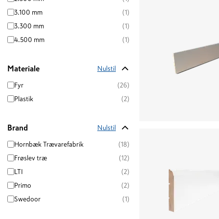
3.100 mm
(1)
3.300 mm
(1)
4.500 mm
(1)
Materiale
Nulstil
Fyr
(26)
Plastik
(2)
Brand
Nulstil
Hornbæk Trævarefabrik
(18)
Frøslev træ
(12)
LTI
(2)
Primo
(2)
Swedoor
(1)