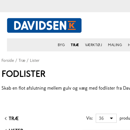
BYG
TRÆ
VÆRKTØJ
MALING
Forside
/
Træ
/
Lister
FODLISTER
Skab en flot afslutning mellem gulv og væg med fodlister fra Davi
Vis
:
produ
36
TRÆ