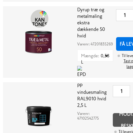
Dyrup træ og
metalmaling
KAN
ekstra
TONES
dækkende 50
hvid
FÅ LE
Varenr:
47201835269
Mængde
:
0,38
Til lev
Tast p
L
lag
PP
vinduesmaling
RAL9010 hvid
2,5 L
Varenr:
MODT
47102542775
BESK
Til lever