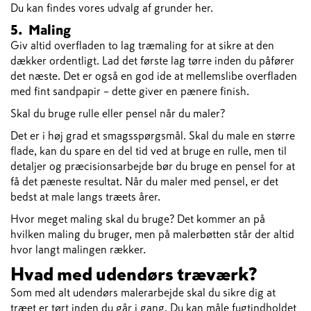
Du kan findes vores udvalg af grunder her.
5. Maling
Giv altid overfladen to lag træmaling for at sikre at den
dækker ordentligt. Lad det første lag tørre inden du påfører
det næste. Det er også en god ide at mellemslibe overfladen
med fint sandpapir – dette giver en pænere finish.
Skal du bruge rulle eller pensel når du maler?
Det er i høj grad et smagsspørgsmål. Skal du male en større
flade, kan du spare en del tid ved at bruge en rulle, men til
detaljer og præcisionsarbejde bør du bruge en pensel for at
få det pæneste resultat. Når du maler med pensel, er det
bedst at male langs træets årer.
Hvor meget maling skal du bruge? Det kommer an på
hvilken maling du bruger, men på malerbøtten står der altid
hvor langt malingen rækker.
Hvad med udendørs træværk?
Som med alt udendørs malerarbejde skal du sikre dig at
træet er tørt inden du går i gang. Du kan måle fugtindholdet