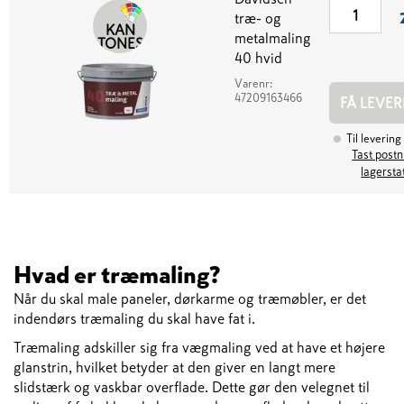
træ- og
KAN
metalmaling
TONES
40 hvid
Varenr:
47209163466
FÅ LEVER
Til levering
Tast postnr
lagersta
Hvad er træmaling?
Når du skal male paneler, dørkarme og træmøbler, er det
indendørs træmaling du skal have fat i.
Træmaling adskiller sig fra vægmaling ved at have et højere
glanstrin, hvilket betyder at den giver en langt mere
slidstærk og vaskbar overflade. Dette gør den velegnet til