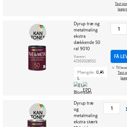
Tast pos
lager
Dyrup træ og
metalmaling
KAN
ekstra
TONES
dækkende 50
ral 9010
FÅ LE
Varenr:
47202028352
Til lev
Mængde
:
0,75
Tast p
L
lag
Dyrup træ
og
KAN
metalmaling
TONES
ekstra stærk