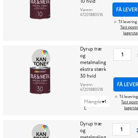
10 hvid
FÅ LEVER
Varenr:
47201880516
Til levering
Tast postnr
lagersta
Dyrup træ
og
KAN
metalmaling
TONES
ekstra stærk
30 hvid
FÅ LEVE
Varenr:
47201880518
Til levering
Mængde
:
1
Tast postn
L
lagerst
Dyrup træ
og
KAN
metalmaling