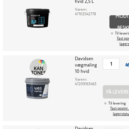
hvid 2,5 L
Varenr:
47102542778
MODT
BESK
Til lever
Tast pos
lager
Davidsen
vægmaling
4
KAN
10 hvid
TONES
Varenr:
47209163463
FÅ LEVERE
Til levering
Tast postnr.
lagerstat
Davidsen