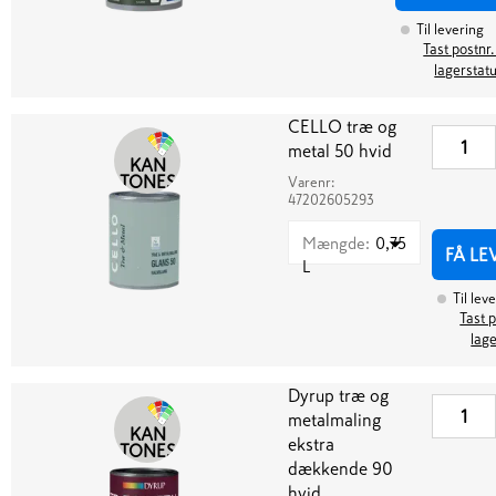
Til levering
Tast postnr.
lagerstat
CELLO træ og
metal 50 hvid
KAN
TONES
Varenr:
47202605293
Mængde
:
0,75
FÅ LE
L
Til lev
Tast p
lag
Dyrup træ og
metalmaling
KAN
ekstra
TONES
dækkende 90
hvid