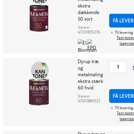
TONES
ekstra
dækkende
50 sort
FÅ LEVER
Varenr:
47201835276
Til levering
Tast postnr
lagersta
Dyrup træ
og
KAN
metalmaling
TONES
ekstra stærk
60 hvid
FÅ LEVER
Varenr:
47201880522
Til levering
Tast postnr
lagersta