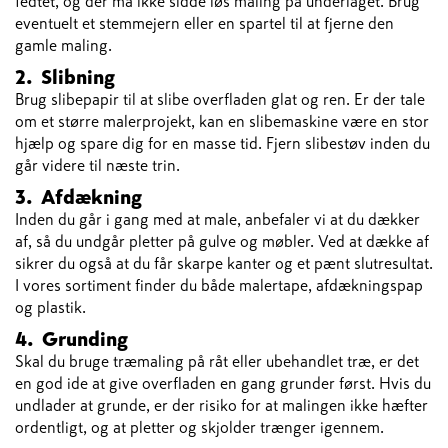
fedtet, og der må ikke sidde løs maling på underlaget. Brug
eventuelt et stemmejern eller en spartel til at fjerne den
gamle maling.
2. Slibning
Brug slibepapir til at slibe overfladen glat og ren. Er der tale
om et større malerprojekt, kan en slibemaskine være en stor
hjælp og spare dig for en masse tid. Fjern slibestøv inden du
går videre til næste trin.
3. Afdækning
Inden du går i gang med at male, anbefaler vi at du dækker
af, så du undgår pletter på gulve og møbler. Ved at dække af
sikrer du også at du får skarpe kanter og et pænt slutresultat.
I vores sortiment finder du både malertape, afdækningspap
og plastik.
4. Grunding
Skal du bruge træmaling på råt eller ubehandlet træ, er det
en god ide at give overfladen en gang grunder først. Hvis du
undlader at grunde, er der risiko for at malingen ikke hæfter
ordentligt, og at pletter og skjolder trænger igennem.