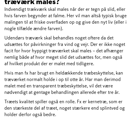
træværk males?
Indvendigt trækværk skal males når der er tegn på slid, eller
hvis farven begynder at falme. Her vil man altså typisk bruge
malingen til at friske overfladen op og give den nyt liv (eller i
nogle tilfælde ændre farven).
Udendørs træværk skal behandles noget oftere da det
udsættes for påvirkninger fra vind og vejr. Der er ikke noget
facit for hvor hyppigt træværket skal males – det afhænger
nemlig både af hvor meget slid det udsættes for, men også
af hvilket produkt der er malet med tidligere.
Hvis man fx har brugt en heldækkende træbeskyttelse, kan
træværket normalt holde i op til otte år. Har man derimod
malet med en transparent træbeskyttelse, vil det være
nødvendigt at gentage behandlingen allerede efter tre år.
Træets kvalitet spiller også en rolle. Fx er kernetræ, som er
den stærkeste del af træet, noget stærkere end splintved og
holder derfor også bedre.