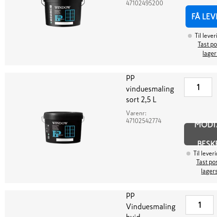
47102495200
FÅ LEV
Til lever
Tast po
lager
PP
vinduesmaling
sort 2,5 L
Varenr:
47102542774
MODT
BESK
Til lever
Tast pos
lager
PP
Vinduesmaling