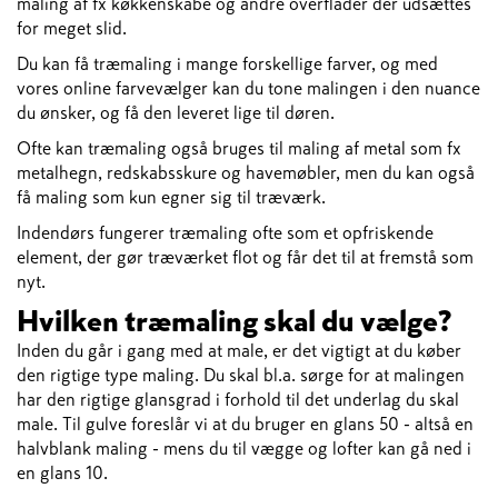
maling af fx køkkenskabe og andre overflader der udsættes
for meget slid.
Du kan få træmaling i mange forskellige farver, og med
vores online farvevælger kan du tone malingen i den nuance
du ønsker, og få den leveret lige til døren.
Ofte kan træmaling også bruges til maling af metal som fx
metalhegn, redskabsskure og havemøbler, men du kan også
få maling som kun egner sig til træværk.
Indendørs fungerer træmaling ofte som et opfriskende
element, der gør træværket flot og får det til at fremstå som
nyt.
Hvilken træmaling skal du vælge?
Inden du går i gang med at male, er det vigtigt at du køber
den rigtige type maling. Du skal bl.a. sørge for at malingen
har den rigtige glansgrad i forhold til det underlag du skal
male. Til gulve foreslår vi at du bruger en glans 50 - altså en
halvblank maling - mens du til vægge og lofter kan gå ned i
en glans 10.