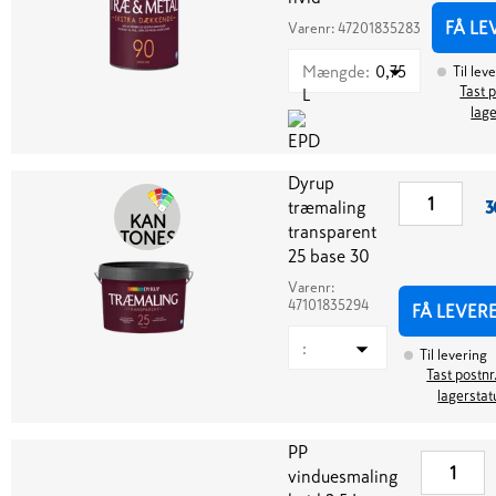
FÅ LE
Varenr:
47201835283
Mængde
:
0,75
Til lev
Tast p
L
lag
Dyrup
træmaling
3
KAN
transparent
TONES
25 base 30
Varenr:
47101835294
FÅ LEVER
:
Til levering
Tast postnr.
lagerstat
PP
vinduesmaling