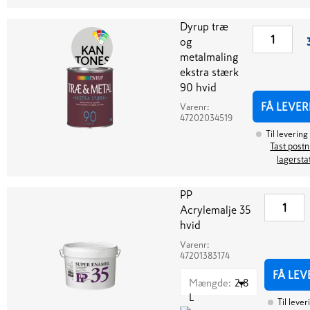
Dyrup træ
og
KAN
metalmaling
TONES
ekstra stærk
90 hvid
FÅ LEVER
Varenr:
47202034519
Til levering
Tast postnr
lagersta
PP
Acrylemalje 35
hvid
Varenr:
47201383174
FÅ LEV
Mængde
:
2,8
L
Til lever