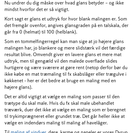
Nu undrer du dig måske over hvad glans betyder – og ikke
mindst hvorfor det er så vigtigt.
Kort sagt er glans et udtryk for hvor blank malingen er. Som
det fremgår ovenfor, angives glansgraden på en talskala, der
går fra 0 (helmat) til 100 (helblank).
Som en tommelfingerregel kan man sige at jo højere glans
malingen har, jo blankere og mere slidstærk vil det færdige
resultat blive. Omvendt giver en lavere glans et mere mat
udtryk, men til gengæld vil den malede overflade slides
hurtigere og være sværere at gøre rent (netop derfor bør du
ikke købe en mat træmaling til fx skabslåger eller trægulve i
køkkenet - her er det bedre at bruge en maling med en
højere glans).
Det er altid vigtigt at vælge en maling som passer til den
trætype du skal male. Hvis du fx skal male ubehandlet
træværk, duer det ikke at vælge en maling som er beregnet
til trykimprægneret eller grundet træ. Det går heller ikke at
vælge en indendørs maling til maling af havelåger.
Til
maling af vinduer
, døre, karme og paneler er vores Dyrup