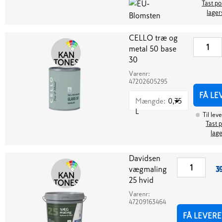
Tast po
lager
CELLO træ og
metal 50 base
KAN
30
TONES
Varenr:
47202605295
FÅ LE
Mængde
:
0,75
L
Til lev
Tast p
lag
Davidsen
vægmaling
3
KAN
25 hvid
TONES
Varenr:
47209163464
FÅ LEVERE