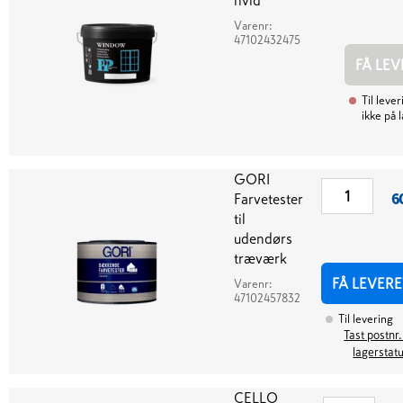
hvid
Varenr:
47102432475
FÅ LEV
Til lever
ikke på 
GORI
Farvetester
6
til
udendørs
træværk
FÅ LEVERE
Varenr:
47102457832
Til levering
Tast postnr.
lagerstat
CELLO