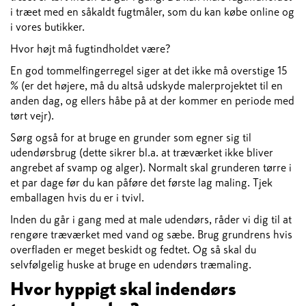
i træet med en såkaldt fugtmåler, som du kan købe online og
i vores butikker.
Hvor højt må fugtindholdet være?
En god tommelfingerregel siger at det ikke må overstige 15
% (er det højere, må du altså udskyde malerprojektet til en
anden dag, og ellers håbe på at der kommer en periode med
tørt vejr).
Sørg også for at bruge en grunder som egner sig til
udendørsbrug (dette sikrer bl.a. at træværket ikke bliver
angrebet af svamp og alger). Normalt skal grunderen tørre i
et par dage før du kan påføre det første lag maling. Tjek
emballagen hvis du er i tvivl.
Inden du går i gang med at male udendørs, råder vi dig til at
rengøre træværket med vand og sæbe. Brug grundrens hvis
overfladen er meget beskidt og fedtet. Og så skal du
selvfølgelig huske at bruge en udendørs træmaling.
Hvor hyppigt skal indendørs