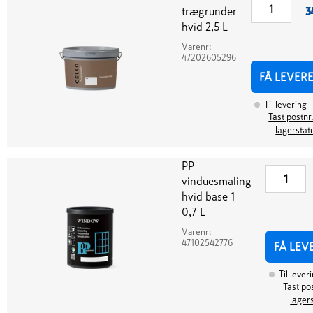
trægrunder
3
hvid 2,5 L
Varenr:
47202605296
FÅ LEVER
Til levering
Tast postnr.
lagerstat
PP
vinduesmaling
hvid base 1
0,7 L
Varenr:
47102542776
FÅ LEV
Til lever
Tast pos
lager