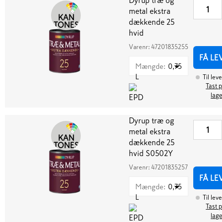
Dyrup træ og
metal ekstra
KAN
dækkende 25
TONES
hvid
Varenr:
47201835255
FÅ LE
Mængde
:
0,75
L
Til lev
Tast p
lag
Dyrup træ og
metal ekstra
KAN
dækkende 25
TONES
hvid S0502Y
Varenr:
47201835257
FÅ LE
Mængde
:
0,75
L
Til lev
Tast p
lag