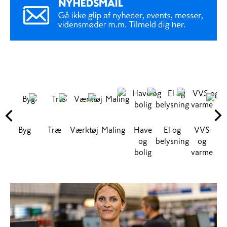
Byg
Træ
Værktøj
Maling
Have
El og
VVS
G
og
belysning
og
bolig
varme