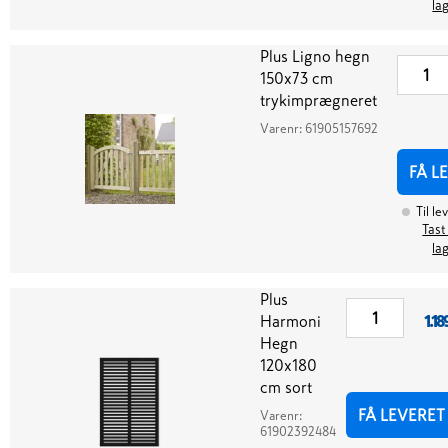
la
Plus Ligno hegn
150x73 cm
trykimprægneret
Varenr:
61905157692
FÅ L
Til le
Tast
la
Plus
Harmoni
1.18
Hegn
120x180
cm sort
FÅ LEVERET
Varenr:
61902392484