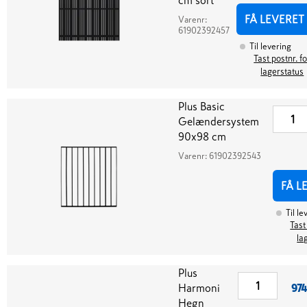
cm sort
FÅ LEVERET
Varenr:
61902392457
Til levering
Tast postnr. f
lagerstatus
Plus Basic
Gelændersystem
90x98 cm
Varenr:
61902392543
FÅ L
Til le
Tast
la
Plus
Harmoni
974
Hegn