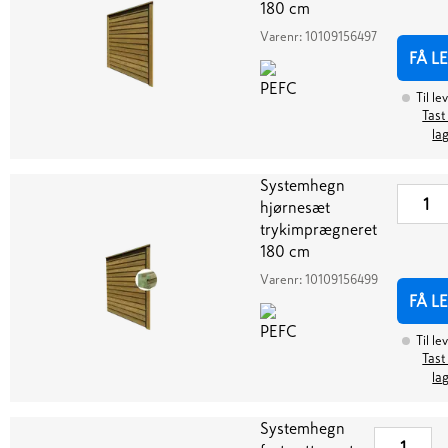
180 cm
Varenr:
10109156497
FÅ L
Til le
Tast
la
Systemhegn
hjørnesæt
trykimprægneret
180 cm
Varenr:
10109156499
FÅ L
Til le
Tast
la
Systemhegn