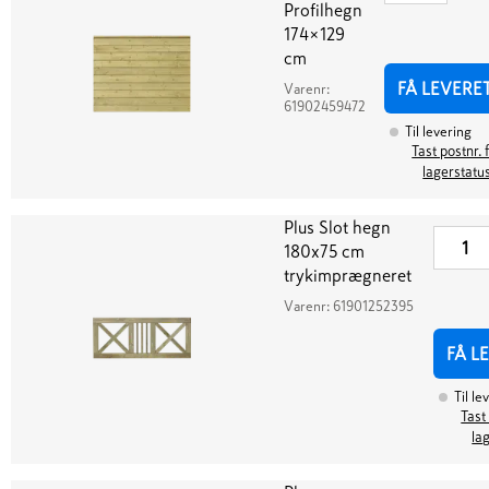
Profilhegn
174×129
cm
FÅ LEVERE
Varenr:
61902459472
Til levering
Tast postnr. 
lagerstatu
Plus Slot hegn
180x75 cm
trykimprægneret
Varenr:
61901252395
FÅ L
Til le
Tast
la