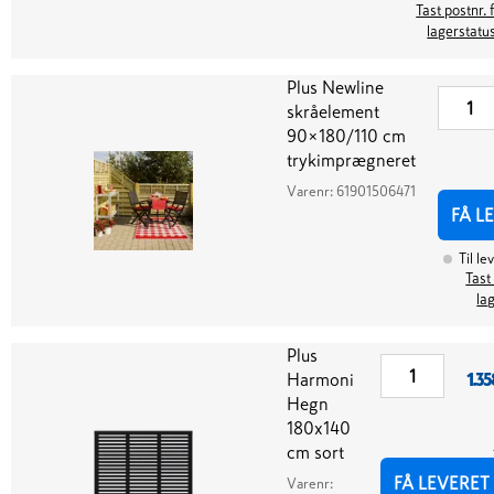
Tast postnr. 
lagerstatu
Plus Newline
skråelement
90×180/110 cm
trykimprægneret
Varenr:
61901506471
FÅ L
Til le
Tast
la
Plus
Harmoni
1.35
Hegn
180x140
cm sort
FÅ LEVERET
Varenr: