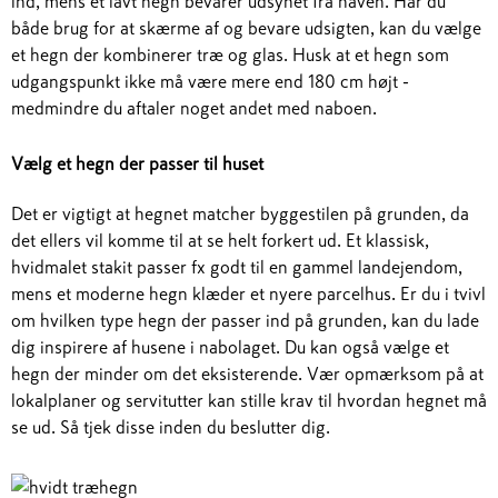
ind, mens et lavt hegn bevarer udsynet fra haven. Har du
både brug for at skærme af og bevare udsigten, kan du vælge
et hegn der kombinerer træ og glas. Husk at et hegn som
udgangspunkt ikke må være mere end 180 cm højt -
medmindre du aftaler noget andet med naboen.
Vælg et hegn der passer til huset
Det er vigtigt at hegnet matcher byggestilen på grunden, da
det ellers vil komme til at se helt forkert ud. Et klassisk,
hvidmalet stakit passer fx godt til en gammel landejendom,
mens et moderne hegn klæder et nyere parcelhus. Er du i tvivl
om hvilken type hegn der passer ind på grunden, kan du lade
dig inspirere af husene i nabolaget. Du kan også vælge et
hegn der minder om det eksisterende. Vær opmærksom på at
lokalplaner og servitutter kan stille krav til hvordan hegnet må
se ud. Så tjek disse inden du beslutter dig.