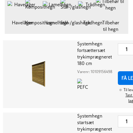
Havelåger
Komposithegn
Lamelhegn
Stål-/glashegn
Trådhegn
Tilbehør
til hegn
Systemhegn
fortsættersæt
trykimprægneret
180 cm
Varenr:
10109156498
FÅ L
Til le
Tast
la
Systemhegn
startsæt
trykimprægneret