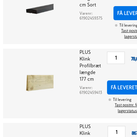
cm Sort
FÅ LEVE
Varenr:
61902459375
Til leverin
Tast post
lagerst
PLUS
Klink
78,
Profilbræt
længde
177 cm
FÅ LEVERE
Varenr:
61902459413
Til levering
Tast postnr. f
lagerstatu
PLUS
Klink
86