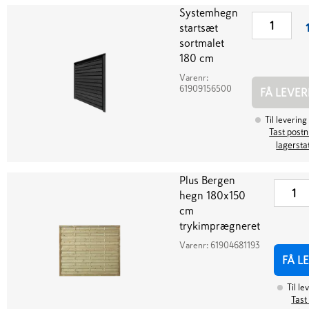
Systemhegn
startsæt
sortmalet
180 cm
Varenr:
61909156500
FÅ LEVER
Til levering
Tast postnr
lagersta
Plus Bergen
hegn 180x150
cm
trykimprægneret
Varenr:
61904681193
FÅ L
Til le
Tast