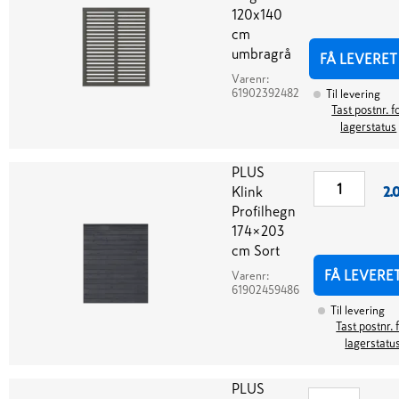
120x140
cm
umbragrå
FÅ LEVERET
Varenr:
61902392482
Til levering
Tast postnr. f
lagerstatus
PLUS
Klink
2.0
Profilhegn
174×203
cm Sort
FÅ LEVERE
Varenr:
61902459486
Til levering
Tast postnr. 
lagerstatu
PLUS