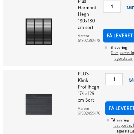
Plus
Harmoni
1.61
Hegn
180x180
cm sort
FÅ LEVERET
Varenr:
61902392478
Til levering
Tast postnr. f
lagerstatus
PLUS
Klink
1.4
Profilhegn
174×129
cm Sort
FÅ LEVERE
Varenr:
61902459476
Til levering
Tast postnr. 
lagerstatu