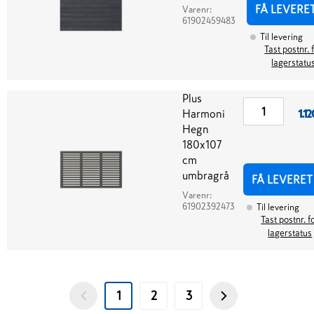
FÅ LEVERE
Varenr:
61902459483
Til levering
Tast postnr. 
lagerstatu
Plus
Harmoni
1.12
Hegn
180x107
cm
umbragrå
FÅ LEVERET
Varenr:
61902392473
Til levering
Tast postnr. f
lagerstatus
1
2
3