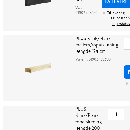
FÅ LEVERE
Varenr:
61902459386
Til levering
Tast postnr. f
lagerstatu
PLUS Klink/Plank
mellem/topafslutning
længde 174 cm
Varenr:
61902459398
PLUS
Klink/Plank
topafslutning
længde 200