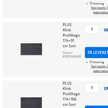
Til levering
Tast postnr. 
lagerstatu
PLUS
Klink
1.0
Profilhegn
174×91
cm Sort
FÅ LEVERE
Varenr:
61902459469
Til levering
Tast postnr. 
lagerstatu
PLUS
Klink
1.
Profilhegn
174×166
cm Sort