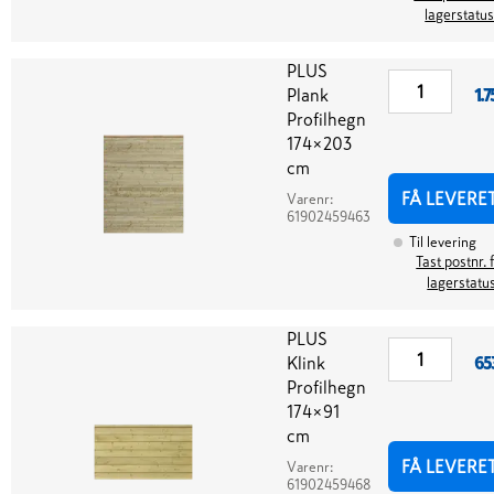
lagerstatu
PLUS
Plank
1.7
Profilhegn
174×203
cm
FÅ LEVERE
Varenr:
61902459463
Til levering
Tast postnr. 
lagerstatu
PLUS
Klink
65
Profilhegn
174×91
cm
FÅ LEVERE
Varenr:
61902459468