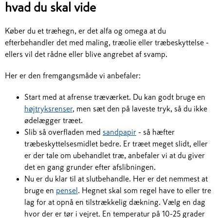
hvad du skal vide
Køber du et træhegn, er det alfa og omega at du
efterbehandler det med maling, træolie eller træbeskyttelse -
ellers vil det rådne eller blive angrebet af svamp.
Her er den fremgangsmåde vi anbefaler:
Start med at afrense træværket. Du kan godt bruge en
højtryksrenser
, men sæt den på laveste tryk, så du ikke
ødelægger træet.
Slib så overfladen med
sandpapir
- så hæfter
træbeskyttelsesmidlet bedre. Er træet meget slidt, eller
er der tale om ubehandlet træ, anbefaler vi at du giver
det en gang grunder efter afslibningen.
Nu er du klar til at slutbehandle. Her er det nemmest at
bruge en
pensel
. Hegnet skal som regel have to eller tre
lag for at opnå en tilstrækkelig dækning. Vælg en dag
hvor der er tør i vejret. En temperatur på 10-25 grader