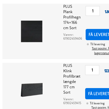
PLUS
Plank
1.8
Profilhegn
174×166
cm Sort
FÅ LEVERE
Varenr:
61902459406
Til levering
Tast postnr. 
lagerstatu
PLUS
Klink
122
Profilbræt
længde
177 cm
Sort
FÅ LEVERE
Varenr:
61902459415
Til levering
Tast postnr. f