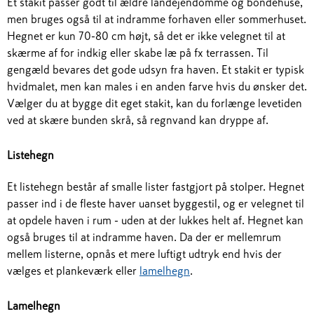
Et stakit passer godt til ældre landejendomme og bondehuse,
men bruges også til at indramme forhaven eller sommerhuset.
Hegnet er kun 70-80 cm højt, så det er ikke velegnet til at
skærme af for indkig eller skabe læ på fx terrassen. Til
gengæld bevares det gode udsyn fra haven. Et stakit er typisk
hvidmalet, men kan males i en anden farve hvis du ønsker det.
Vælger du at bygge dit eget stakit, kan du forlænge levetiden
ved at skære bunden skrå, så regnvand kan dryppe af.
Listehegn
Et listehegn består af smalle lister fastgjort på stolper. Hegnet
passer ind i de fleste haver uanset byggestil, og er velegnet til
at opdele haven i rum - uden at der lukkes helt af. Hegnet kan
også bruges til at indramme haven. Da der er mellemrum
mellem listerne, opnås et mere luftigt udtryk end hvis der
vælges et plankeværk eller
lamelhegn
.
Lamelhegn