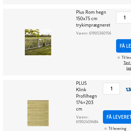
Plus Rom hegn
150x75 cm
trykimprægneret
Varenr:
61905360156
FÅ L
Til le
Tast
la
PLUS
Klink
1.3
Profilhegn
174×203
cm
FÅ LEVERE
Varenr:
61902459484
Til levering