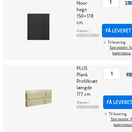
Noor
2.15
hegn
150×178
cm
FÅ LEVERET
Varenr:
61902557830
Til levering
Tast postnr. f
lagerstatus
PLUS
Plank
97,
Profilbræt
længde
177 cm
FÅ LEVERE
Varenr:
61902459385
Til levering
Tast postnr. f
lagerstatu