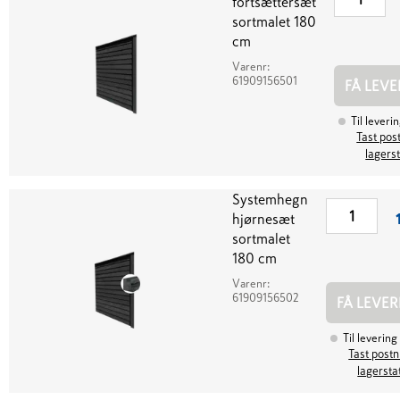
fortsættersæt
sortmalet 180
cm
Varenr:
61909156501
FÅ LEVE
Til leveri
Tast post
lagers
Systemhegn
hjørnesæt
sortmalet
180 cm
Varenr:
61909156502
FÅ LEVER
Til levering
Tast postnr
lagersta