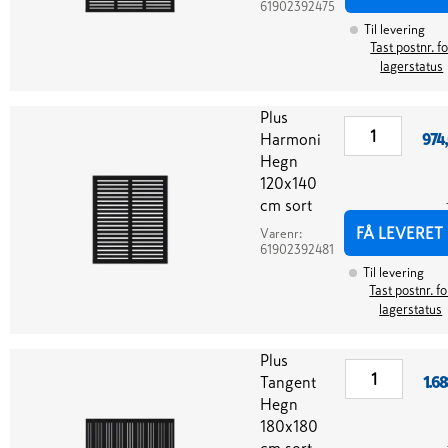
61902392475
Til levering
Tast postnr. f
lagerstatus
Plus
Harmoni
974
Hegn
120x140
cm sort
FÅ LEVERET
Varenr:
61902392481
Til levering
Tast postnr. fo
lagerstatus
Plus
Tangent
1.68
Hegn
180x180