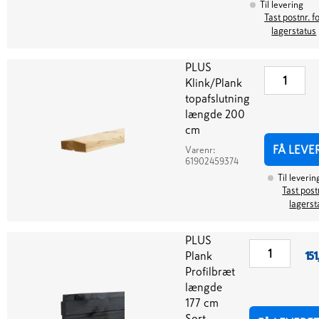
Til levering
Tast postnr. f
lagerstatus
PLUS
Klink/Plank
topafslutning
længde 200
cm
FÅ LEVE
Varenr:
61902459374
Til leverin
Tast post
lagerst
PLUS
Plank
151
Profilbræt
længde
177 cm
Sort