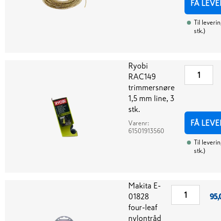
FÅ LEVE
Til leveri
stk.
)
Ryobi
RAC149
trimmersnøre
1,5 mm line, 3
stk.
FÅ LEVE
Varenr:
61501913560
Til leveri
stk.
)
Makita E-
01828
95,
four-leaf
nylontråd