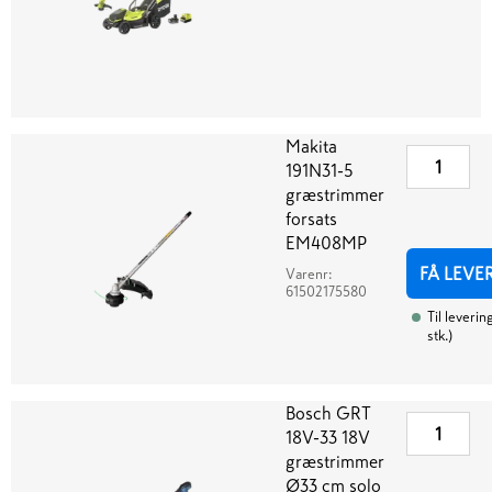
Makita
191N31-5
græstrimmer
forsats
EM408MP
FÅ LEVE
Varenr:
61502175580
Til leverin
stk.
)
Bosch GRT
18V-33 18V
græstrimmer
Ø33 cm solo