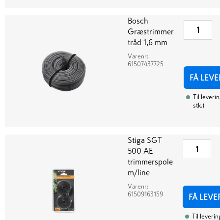
Bosch
Græstrimmer
tråd 1,6 mm
Varenr:
61507437725
FÅ LEVE
Til leveri
stk.
)
Stiga SGT
500 AE
trimmerspole
m/line
Varenr:
61509163159
FÅ LEVE
Til leverin