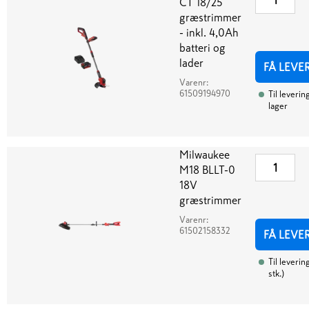
CT 18/25
græstrimmer
- inkl. 4,0Ah
batteri og
lader
FÅ LEVE
Varenr:
61509194970
Til leverin
lager
Milwaukee
M18 BLLT-0
18V
græstrimmer
Varenr:
61502158332
FÅ LEVE
Til leverin
stk.
)