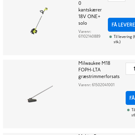
0
kantskærer
18V ONE+
solo
FÅ LEVERE
Varenr:
61102140889
Til levering
(
stk.
)
Milwaukee M18
FOPH-LTA
græstrimmerforsats
Varenr:
61502041001
FÅ
Ti
st