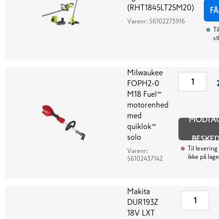
(RHT1845LT25M20)
FÅ
Varenr:
56102273916
Ti
st
Milwaukee
FOPH2-0
M18 Fuel­™
motorenhed
med
MODTA
quiklok™
solo
BESKE
Til levering
Varenr:
ikke på lage
56102437142
Makita
DUR193Z
18V LXT