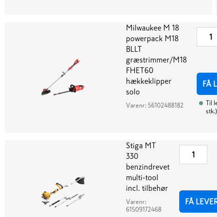
Milwaukee M 18
powerpack M18
BLLT
græstrimmer/M18
FHET60
hækkeklipper
FÅ 
solo
Til 
Varenr:
56102488182
stk.
)
Stiga MT
330
benzindrevet
multi-tool
incl. tilbehør
FÅ LEVE
Varenr:
61509172468