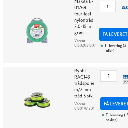
Makita E-
01769
75,
four-leaf
nylontråd
2,0-15 m
grøn
FÅ LEVERET
Varenr:
61502081507
Til levering
(
3
ruller
)
Ryobi
RAC143
155
(
15
trådspoler
m/2 mm
tråd 3 stk.
FÅ LEVERE
Varenr:
61501761201
Til levering
(
1
pakker
)