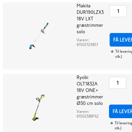
Makita
DUR190LZX3
18V LXT
græstrimmer
solo
FÅ LEVE
Varenr:
61502123857
Til leverin
stk.
)
Ryobi
OLT1832A
18V ONE+
græstrimmer
Ø30 cm solo
FÅ LEVE
Varenr:
61502388742
Til leverin
stk.
)