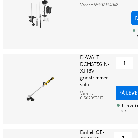
Varenr:
55902394048
F
DeWALT
DCMST561N-
XJ 18V
græstrimmer
solo
FÅ LEVE
Varenr:
61502093813
Til leveri
stk.
)
Einhell GE-