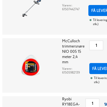
Varenr:
61507442747
FÅ LEVE
Til leverin
stk.
)
McCulloch
trimmersnøre
NlO 005 15
meter 2,4
mm
FÅ LEVE
Varenr:
61505982139
Til leveri
stk.
)
Ryobi
RY18EGA-
1