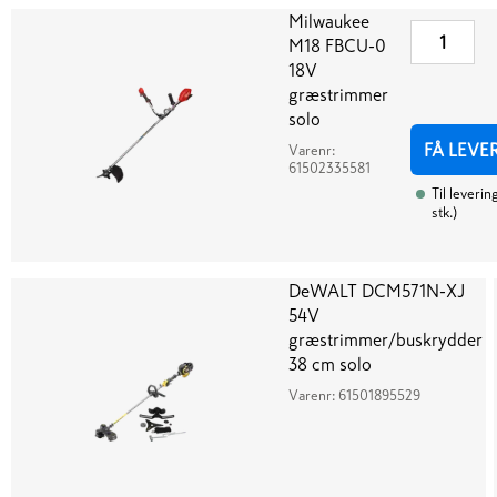
Milwaukee
M18 FBCU-0
18V
græstrimmer
solo
FÅ LEVE
Varenr:
61502335581
Til leverin
stk.
)
DeWALT DCM571N-XJ
54V
græstrimmer/buskrydder
38 cm solo
Varenr:
61501895529