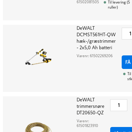
61502081505
Til levering
(
5
ruller
)
DeWALT
DCMST561HT-QW
hæk-/græstrimmer
- 2x5,0 Ah batteri
Varenr:
61502269206
FÅ
Til
stk
DeWALT
trimmersnøre
DT20650-QZ
Varenr:
61501823910