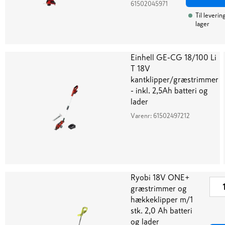
61502045971
Til leverin
lager
Einhell GE-CG 18/100 Li
T 18V
kantklipper/græstrimmer
- inkl. 2,5Ah batteri og
lader
Varenr:
61502497212
Ryobi 18V ONE+
græstrimmer og
hækkeklipper m/1
stk. 2,0 Ah batteri
og lader