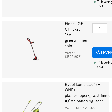
Til leverin
stk.
)
Einhell GE-
CT 18/25
18V
græstrimmer
solo
FÅ LEVE
Varenr:
61502497211
Til leverin
stk.
)
Ryobi kombisæt 18V
ONE+
plæneklipper/græstrimmer
4,0Ah batteri og lader
Varenr:
61102339365