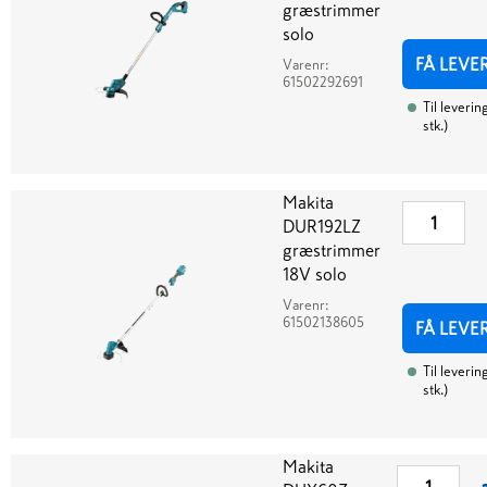
græstrimmer
solo
FÅ LEVE
Varenr:
61502292691
Til leverin
stk.
)
Makita
DUR192LZ
græstrimmer
18V solo
Varenr:
61502138605
FÅ LEVE
Til leverin
stk.
)
Makita