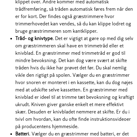
klippet over. Andre kommer med automatisk
trådfremføring, så tråden automatisk føres frem når den
er for kort. Der findes også græstrimmere hvor
trimmerhovedet kan vendes, så du kan klippe lodret og
bruge græstrimmeren som kantklipper.
Tråd- og knivtype
. Det er vigtigt at gøre op med dig selv
om græstrimmeren skal have en trimmetråd eller et
knivblad. En græstrimmer med trimmetråd er god til
mindre bevoksning. Det kan dog være svært at skifte
tråden hvis du ikke har prøvet det før. Du skal nemlig
vikle den rigtigt på spolen. Vælger du en græstrimmer
hvor snoren er monteret i en kassette, kan du dog nøjes
med at udskifte selve kassetten. En græstrimmer med
knivblad er ideel til at trimme tæt bevoksning og kraftigt
ukrudt. Kniven giver ganske enkelt et mere effektivt
skær. Desuden er knivbladet nemmere at skifte. Er du i
tvivl om hvordan, kan du ofte finde instruktionsvideoer
på producentens hjemmeside.
Batteri
. Vælger du en græstrimmer med batteri, er det