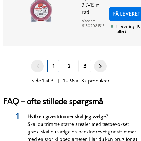
2,7-15 m
rød
FÅ LEVERET
Varenr:
61502081513
Til levering
(
10
ruller
)
1
2
3
Side
1
af
3
|
1 - 36
af
82
produkter
FAQ – ofte stillede spørgsmål
Hvilken græstrimmer skal jeg vælge?
Skal du trimme større arealer med tætbevokset
græs, skal du vælge en benzindrevet græstrimmer
med en stor klippediameter. Har du kun brug for at