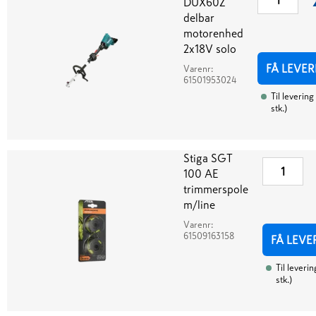
DUX60Z
delbar
motorenhed
2x18V solo
FÅ LEVER
Varenr:
61501953024
Til levering
stk.
)
Stiga SGT
100 AE
trimmerspole
m/line
Varenr:
61509163158
FÅ LEVE
Til leverin
stk.
)