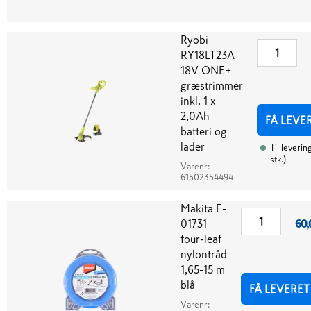
Ryobi
RY18LT23A
18V ONE+
græstrimmer
inkl. 1 x
2,0Ah
FÅ LEVE
batteri og
lader
Til leverin
stk.
)
Varenr:
61502354494
Makita E-
01731
60,
four-leaf
nylontråd
1,65-15 m
blå
FÅ LEVERET
Varenr: