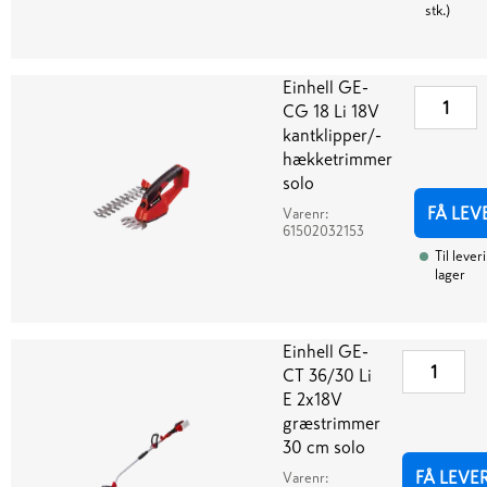
stk.
)
Einhell GE-
CG 18 Li 18V
kantklipper/-
hækketrimmer
solo
FÅ LEV
Varenr:
61502032153
Til lever
lager
Einhell GE-
CT 36/30 Li
E 2x18V
græstrimmer
30 cm solo
FÅ LEVE
Varenr: