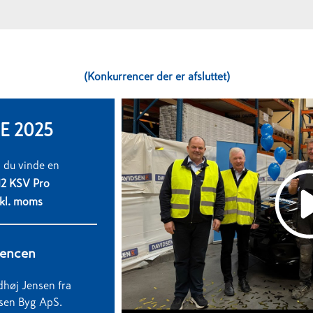
(Konkurrencer der er afsluttet)
 2025
 du vinde en
12 KSV Pro
kl. moms
rencen
ndhøj Jensen fra
sen Byg ApS.