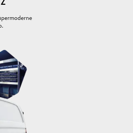
NZ
supermoderne
p.