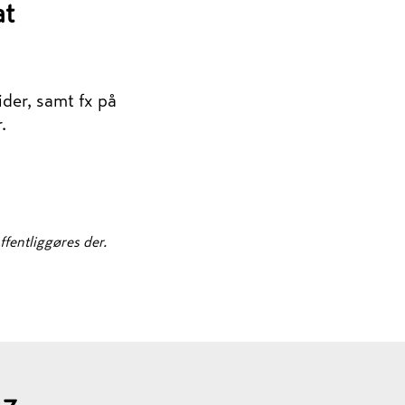
at
ider, samt fx på
.
ffentliggøres der.