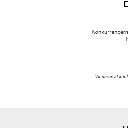
D
Konkurrencern
Vinderne af konku