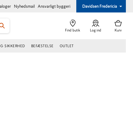
taloger
Nyhedsmail
Ansvarligt byggeri
Davidsen Fredericia
Find butik
Log ind
Kurv
OG SIKKERHED
BEFÆSTELSE
OUTLET