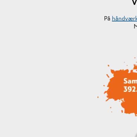
V
På
håndvær
M