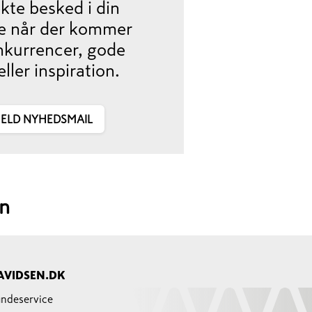
ekte besked i din
e når der kommer
nkurrencer, gode
eller inspiration.
MELD NYHEDSMAIL
n
AVIDSEN.DK
ndeservice