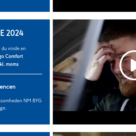
 2024
 du vinde en
go Comfort
kl. moms
rencen
 virksomheden NM BYG
ge.