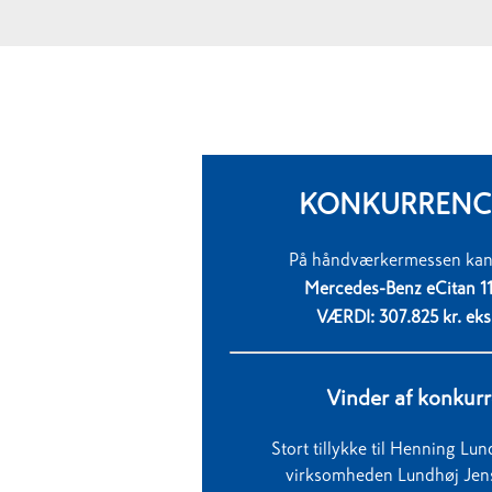
KONKURRENCE
På
håndværkermessen
kan
Mercedes-Benz eCitan 1
VÆRDI: 307.825 kr.
eks
Vinder af konkur
Stort tillykke til Henning Lu
virksomheden Lundhøj Jen