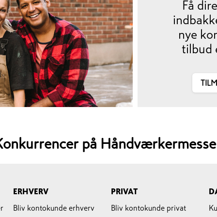
Få dir
indbakk
nye ko
tilbud 
TIL
Konkurrencer på Håndværkermesse
ERHVERV
PRIVAT
D
r
Bliv kontokunde erhverv
Bliv kontokunde privat
Ku