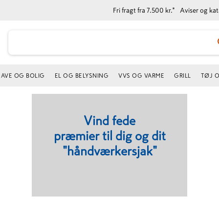
Fri fragt fra 7.500 kr.*
Aviser og ka
AVE OG BOLIG
EL OG BELYSNING
VVS OG VARME
GRILL
TØJ 
Vind fede
præmier til dig og dit
"håndværkersjak"