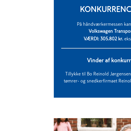
KONKURRENCE
På
håndværkermessen
kan
Volkswagen Transpor
VÆRDI
: 305.802 kr.
eks
Vinder af konkur
Tillykke til Bo Reinold Jørgense
tømrer- og snedkerfirmaet Reino