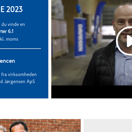
 2023
 du vinde en
ter 6.1
kl. moms
rencen
n fra virksomheden
ld Jørgensen ApS