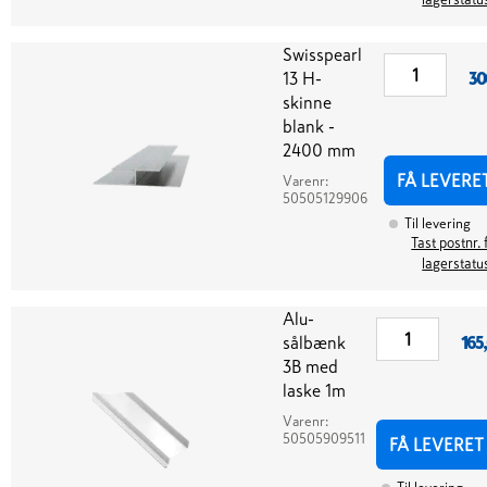
Swisspearl
13 H-
30
skinne
blank -
2400 mm
FÅ LEVERE
Varenr:
50505129906
Til levering
Tast postnr. 
lagerstatu
Alu-
sålbænk
165
3B med
laske 1m
Varenr:
50505909511
FÅ LEVERET