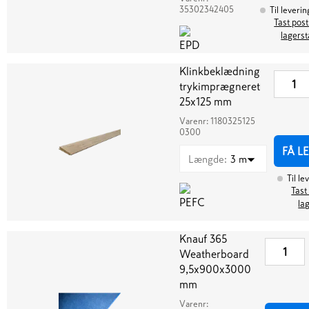
35302342405
Til leverin
Tast post
lagerst
Klinkbeklædning
trykimprægneret
25x125 mm
Varenr:
1180325125
0300
FÅ L
Længde
:
3 m
Til le
Tast
la
Knauf 365
Weatherboard
9,5x900x3000
mm
Varenr: