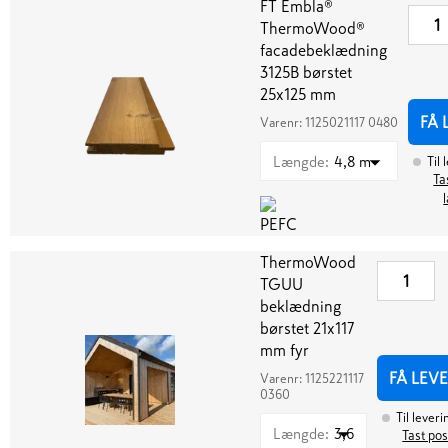
FT Embla®
ThermoWood®
facadebeklædning
3125B børstet
25x125 mm
FÅ 
Varenr:
1125021117 0480
Længde
:
4,8 m
Til 
Ta
ThermoWood
TGUU
beklædning
børstet 21x117
mm fyr
FÅ LEV
Varenr:
1125221117
0360
Til leveri
Længde
:
3,6
Tast pos