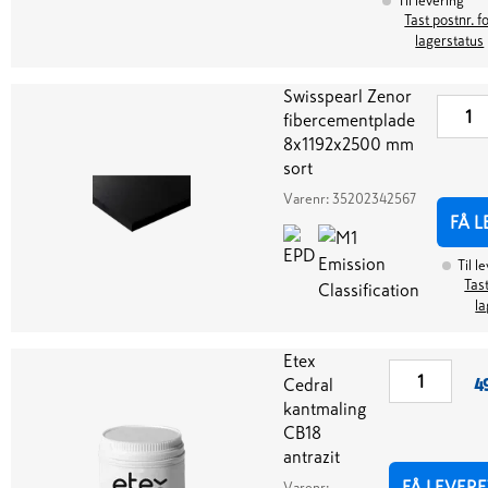
Til levering
Tast postnr. f
lagerstatus
Swisspearl Zenor
fibercementplade
8x1192x2500 mm
sort
Varenr:
35202342567
FÅ L
Til l
Tast
la
Etex
Cedral
4
kantmaling
CB18
antrazit
FÅ LEVERE
Varenr: