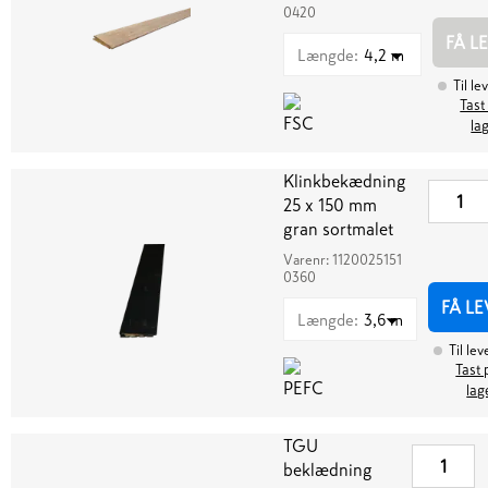
0420
FÅ L
Længde
:
4,2 m
Til le
Tast
la
Klinkbekædning
25 x 150 mm
gran sortmalet
Varenr:
1120025151
0360
FÅ L
Længde
:
3,6 m
Til lev
Tast 
lag
TGU
beklædning