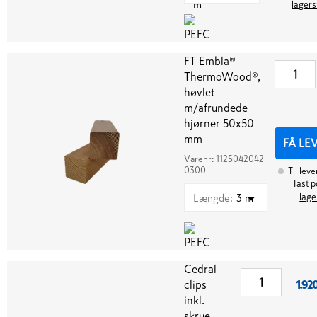
m
lagers
FT Embla®
ThermoWood®,
høvlet
m/afrundede
hjørner 50x50
mm
FÅ LE
Varenr:
1125042042
0300
Til leve
Tast p
Længde
:
3 m
lage
Cedral
clips
1.92
inkl.
skrue