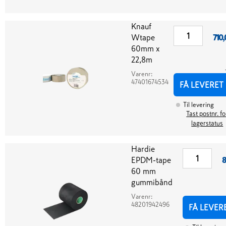
Knauf
Wtape
710,
60mm x
22,8m
Varenr:
47401674534
FÅ LEVERET
Til levering
Tast postnr. fo
lagerstatus
Hardie
EPDM-tape
8
60 mm
gummibånd
Varenr:
48201942496
FÅ LEVER