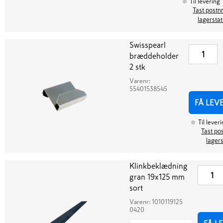
Til levering
Tast postnr
lagersta
Swisspearl
bræddeholder
2 stk
Varenr:
55401538545
FÅ LEV
Til lever
Tast pos
lager
Klinkbeklædning
gran 19x125 mm
sort
Varenr:
1010119125
0420