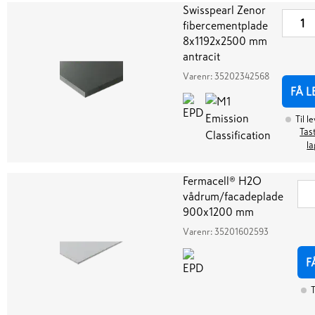
Swisspearl Zenor
fibercementplade
8x1192x2500 mm
antracit
Varenr:
35202342568
FÅ L
Til l
Tast
la
Fermacell® H2O
vådrum/facadeplade
900x1200 mm
Varenr:
35201602593
F
T