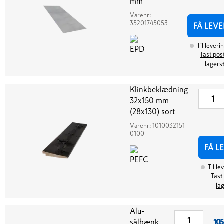
mm
Varenr:
35201745053
FÅ LEVE
Til leveri
Tast post
lagers
Klinkbeklædning
32x150 mm
(28x130) sort
Varenr:
1010032151
0100
FÅ L
Til le
Tast
la
Alu-
sålbænk
105