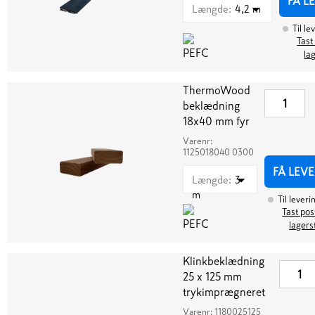
FÅ L
Længde
:
4,2 m
Til le
Tast
la
ThermoWood
beklædning
18x40 mm fyr
Varenr:
1125018040 0300
FÅ LEV
Længde
:
3
m
Til leveri
Tast post
lagers
Klinkbeklædning
25 x 125 mm
trykimprægneret
Varenr:
1180025125