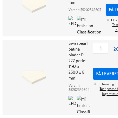
mm
FÅ L
Varenr:
35202342603
Til l
Tast
la
Swisspearl
patina
2.
plader P
222 perle
1192 x
2500 x 8
FÅ LEVERE
mm
Til levering
Varenr:
Tast postnr. 
35202342604
lagerstatu