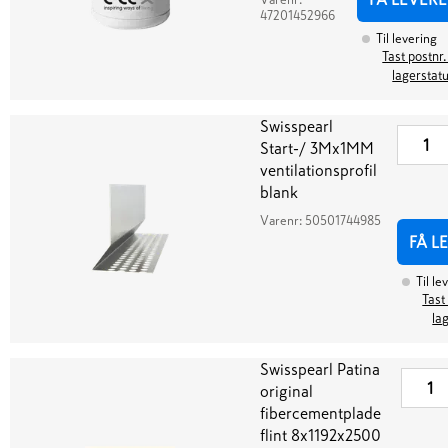
47201452966
Til levering
Tast postnr.
lagerstat
Swisspearl
Start-/ 3Mx1MM
ventilationsprofil
blank
Varenr:
50501744985
FÅ L
Til le
Tast
la
Swisspearl Patina
original
fibercementplade
flint 8x1192x2500