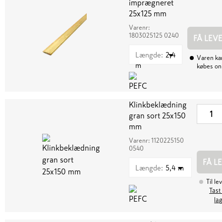
imprægneret
25x125 mm
Varenr:
1803025125 0240
FÅ LEV
Længde
:
2,4
Varen ka
m
købes on
Klinkbeklædning
gran sort 25x150
mm
Varenr:
1120225150
0540
FÅ L
Længde
:
5,4 m
Til le
Tast
la