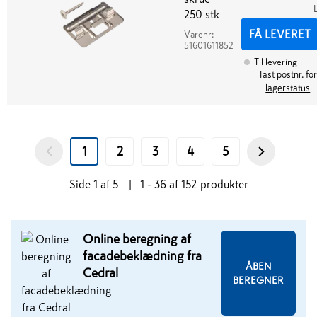
250 stk
FÅ LEVERET
Varenr:
51601611852
Til levering
Tast postnr. fo
lagerstatus
1
2
3
4
5
Side
1
af
5
|
1 - 36
af
152
produkter
Online beregning af
facadebeklædning fra
ÅBEN
Cedral
BEREGNER