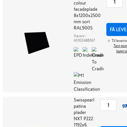
colour
facadeplade
8x1200x2500
mm sort
RAL9005
FÅ LEVE
Varenr:
45102488367
Til leveri
Tast post
lagers
Swisspearl
patina
97
plader
NXT P222
1192x6