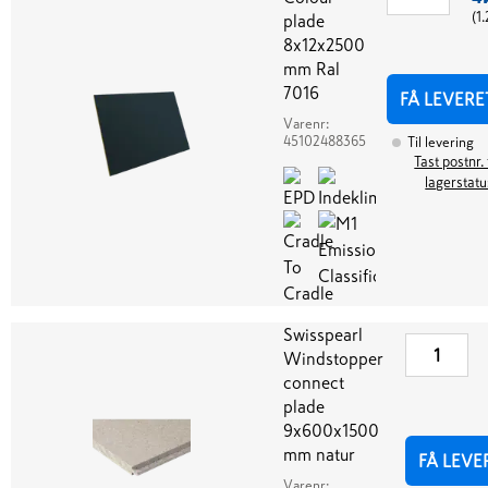
(
1
plade
8x12x2500
mm Ral
7016
FÅ LEVERE
Varenr:
45102488365
Til levering
Tast postnr. 
lagerstatu
Swisspearl
Windstopper
connect
plade
9x600x1500
mm natur
FÅ LEVE
Varenr: