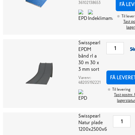
36102138653
FÅ LEV
Til leve
Tast po
lager
Swisspearl
EPDM
54
bånd rl a
30 m 30 x
3 mm sort
FÅ LEVERE
Varenr:
48205192221
Til levering
Tast postnr. 
lagerstatu
Swisspearl
Natur plade
1200x2500x6