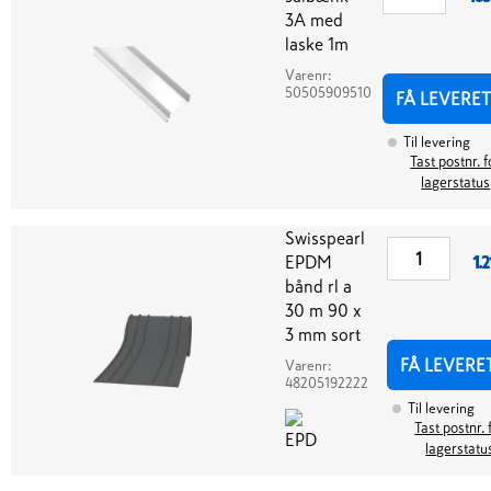
3A med
laske 1m
Varenr:
50505909510
FÅ LEVERET
Til levering
Tast postnr. f
lagerstatus
Swisspearl
EPDM
1.
bånd rl a
30 m 90 x
3 mm sort
FÅ LEVERE
Varenr:
48205192222
Til levering
Tast postnr. 
lagerstatu