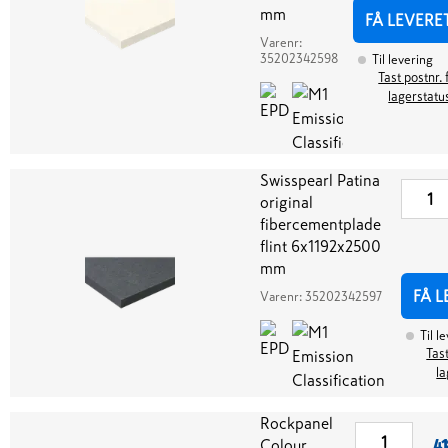
mm
FÅ LEVERE
Varenr:
35202342598
Til levering
Tast postnr. 
lagerstatu
Swisspearl Patina
original
fibercementplade
flint 6x1192x2500
mm
FÅ L
Varenr:
35202342597
Til l
Tast
la
Rockpanel
Colour
41