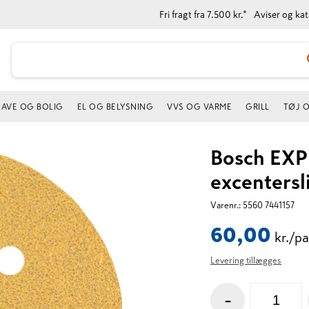
Fri fragt fra 7.500 kr.*
Aviser og ka
AVE OG BOLIG
EL OG BELYSNING
VVS OG VARME
GRILL
TØJ 
Bosch EXPE
excentersl
Varenr.:
5560 7441157
60,00
kr./p
Levering tillægges
-