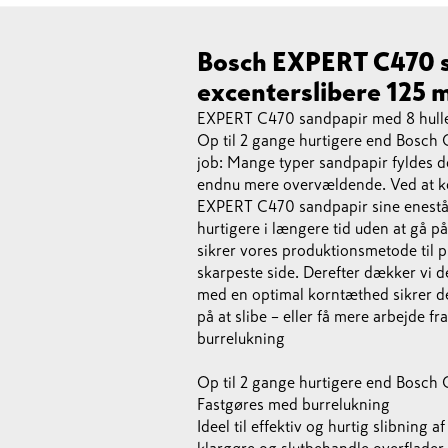
Bosch EXPERT C470 sa
excenterslibere 125 m
EXPERT C470 sandpapir med 8 huller 
Op til 2 gange hurtigere end Bosch 
job: Mange typer sandpapir fyldes do
endnu mere overvældende. Ved at ko
EXPERT C470 sandpapir sine eneståend
hurtigere i længere tid uden at gå p
sikrer vores produktionsmetode til p
skarpeste side. Derefter dækker vi
med en optimal korntæthed sikrer de
på at slibe – eller få mere arbejd
burrelukning
Op til 2 gange hurtigere end Bosch
Fastgøres med burrelukning
Ideel til effektiv og hurtig slibning 