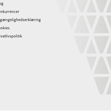
og
nkurrencer
lgængelighedserklæring
okies
ivatlivspolitik