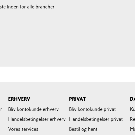
te inden for alle brancher
ERHVERV
PRIVAT
D
r
Bliv kontokunde erhverv
Bliv kontokunde privat
Ku
Handelsbetingelser erhverv
Handelsbetingelser privat
Re
Vores services
Bestil og hent
M