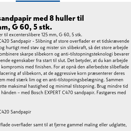
ndpapir med 8 huller til
m, G 60, 5 stk.
til excenterslibere 125 mm, G 60, 5 stk.
C420 Sandpapir - Slibning af store overflader er et tidskrævende
g hurtigt med støv og mister sin slibekraft, så det store arbejde
mbinere skarpe slibekorn og anti-tilstopningsteknologi bevarer
e egenskaber fra start til slut. Det betyder, at du kan arbejde
å kompromis med finishen. For at opnå den allerbedste slibeflade
lacering af slibekorn, at de aggressive korn præsenterer deres
 dem med stærk lim og en anti-tilstopningsbelægning. Sammen
tte maksimal hastighed og minimal tilstopning. Brug mindre tid
e fra hånden – med Bosch EXPERT C470 sandpapir. Fastgøres med
 C420 Sandpapir
af flade overflader samt til at fjerne gammel maling eller udglatte,