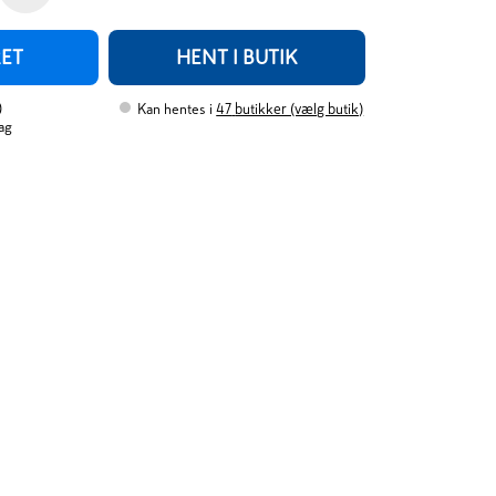
RET
HENT I BUTIK
)
Kan hentes i
47
butikker (vælg butik)
ag