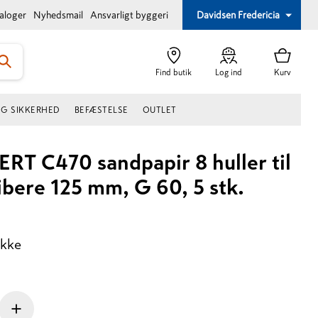
taloger
Nyhedsmail
Ansvarligt byggeri
Davidsen Fredericia
Find butik
Log ind
Kurv
OG SIKKERHED
BEFÆSTELSE
OUTLET
RT C470 sandpapir 8 huller til
ibere 125 mm, G 60, 5 stk.
akke
+