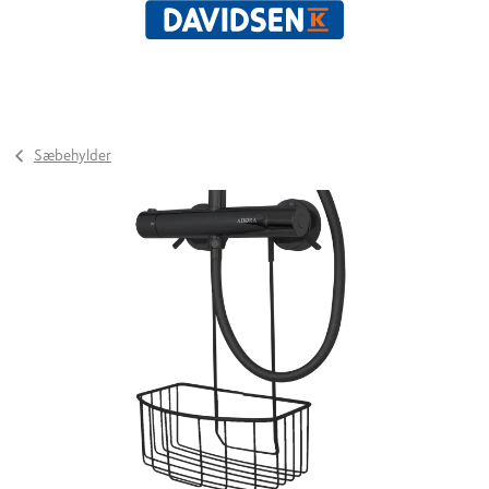
Sæbehylder