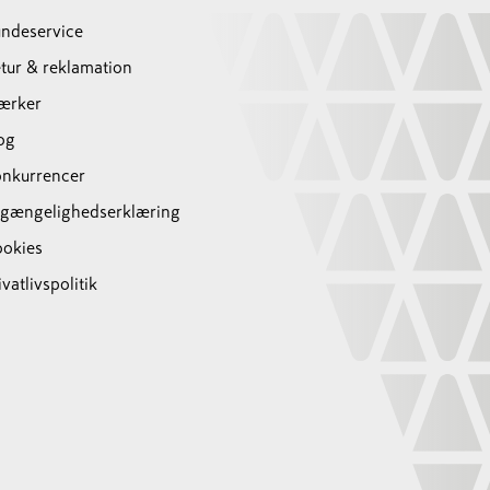
ndeservice
tur & reklamation
ærker
og
nkurrencer
lgængelighedserklæring
okies
ivatlivspolitik