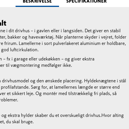
BESKRIVELSE
SPECIFIKATIONER
lt
e i dit drivhus – i gavlen eller i langsiden. Det giver en stabil
ter, bakker og haveværktøj. Når planterne skyder i vejret, folder
e frirum. Lamellerne i sort pulverlakeret aluminium er holdbare,
 god luftcirkulation.
 – fx i garage eller udekøkken – og giver ekstra
er til vægmontering medfølger ikke.
din drivhusmodel og den ønskede placering. Hyldeknægtene i stål
e profilafstande. Sørg for, at lamellernes længde er større end
er et sikkert leje. Og montér med tilstrækkelig fri plads, så
roblemer.
 og ekstra hylder skaber du et overskueligt drivhus.Hvor alting
et, du skal bruge.