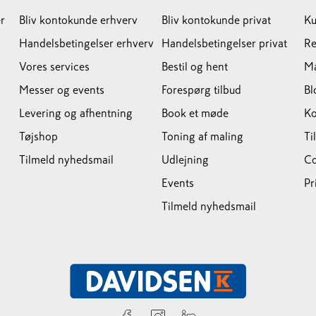
r
Bliv kontokunde erhverv
Bliv kontokunde privat
Ku
Handelsbetingelser erhverv
Handelsbetingelser privat
Re
Vores services
Bestil og hent
M
Messer og events
Forespørg tilbud
Bl
Levering og afhentning
Book et møde
Ko
Tøjshop
Toning af maling
Ti
Tilmeld nyhedsmail
Udlejning
Co
Events
Pr
Tilmeld nyhedsmail