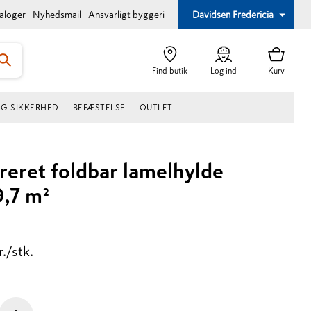
taloger
Nyhedsmail
Ansvarligt byggeri
Davidsen Fredericia
Find butik
Log ind
Kurv
OG SIKKERHED
BEFÆSTELSE
OUTLET
greret foldbar lamelhylde
9,7 m²
r./stk.