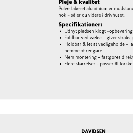
Pleje & kvalitet
Pulverlakeret aluminium er modstandsd
nok – så er du videre i drivhuset.
Specifikationer:
Udnyt pladsen klogt –opbevarings
Foldbar ved vækst – giver straks 
Holdbar & let at vedligeholde – l
nemme at rengøre
Nem montering – fastgøres direkte
Flere størrelser – passer til fors
DAVIDSEN