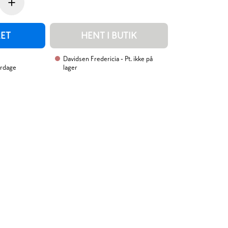
+
RET
HENT I BUTIK
Davidsen Fredericia
- Pt. ikke på
erdage
lager