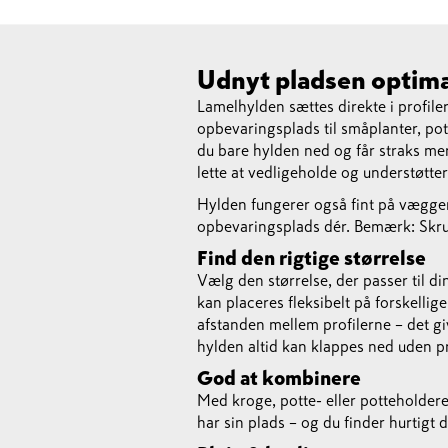
Udnyt pladsen optima
Lamelhylden sættes direkte i profilern
opbevaringsplads til småplanter, pot
du bare hylden ned og får straks mer
lette at vedligeholde og understøtter
Hylden fungerer også fint på væggen
opbevaringsplads dér. Bemærk: Skru
Find den rigtige størrelse
Vælg den størrelse, der passer til 
kan placeres fleksibelt på forskellig
afstanden mellem profilerne – det giv
hylden altid kan klappes ned uden p
God at kombinere
Med kroge, potte- eller potteholdere
har sin plads – og du finder hurtigt d