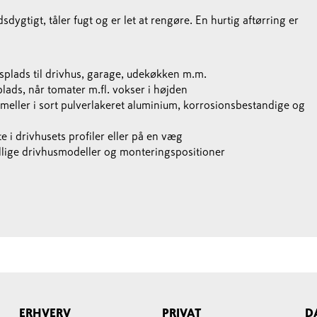
ygtigt, tåler fugt og er let at rengøre. En hurtig aftørring er
plads til drivhus, garage, udekøkken m.m.
plads, når tomater m.fl. vokser i højden
ameller i sort pulverlakeret aluminium, korrosionsbestandige og
 i drivhusets profiler eller på en væg
kellige drivhusmodeller og monteringspositioner
ERHVERV
PRIVAT
D