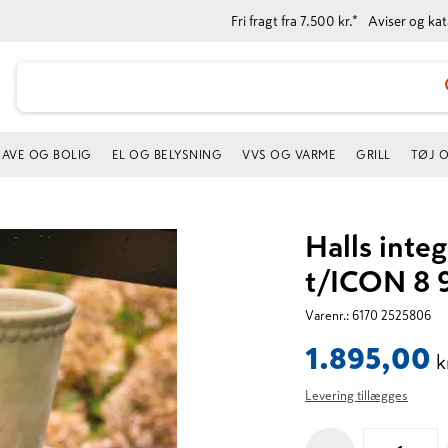
Fri fragt fra 7.500 kr.*
Aviser og ka
AVE OG BOLIG
EL OG BELYSNING
VVS OG VARME
GRILL
TØJ 
Halls inte
t/ICON 8 
Varenr.:
6170 2525806
1.895,00
k
Levering tillægges