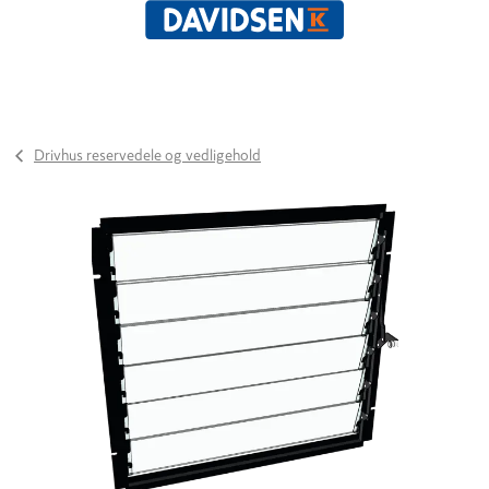
Drivhus reservedele og vedligehold