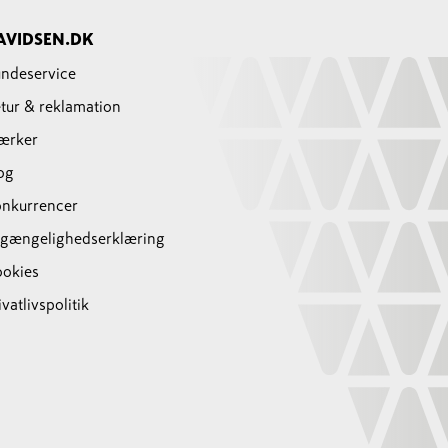
AVIDSEN.DK
ndeservice
tur & reklamation
ærker
og
nkurrencer
lgængelighedserklæring
okies
ivatlivspolitik