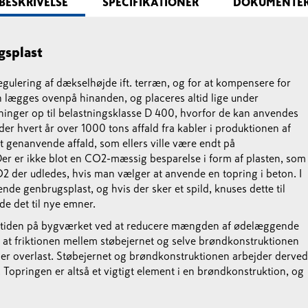
BESKRIVELSE
SPECIFIKATIONER
DOKUMENTE
gsplast
gulering af dækselhøjde ift. terræn, og for at kompensere for
 lægges ovenpå hinanden, og placeres altid lige under
tninger op til belastningsklasse D 400, hvorfor de kan anvendes
der hvert år over 1000 tons affald fra kabler i produktionen af
t genanvende affald, som ellers ville være endt på
er er ikke blot en CO2-mæssig besparelse i form af plasten, som
 der udledes, hvis man vælger at anvende en topring i beton. I
e genbrugsplast, og hvis der sker et spild, knuses dette til
de det til nye emner.
vetiden på bygværket ved at reducere mængden af ødelæggende
or, at friktionen mellem støbejernet og selve brøndkonstruktionen
ider overlast. Støbejernet og brøndkonstruktionen arbejder derved
Topringen er altså et vigtigt element i en brøndkonstruktion, og