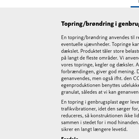
Topring/brøndring i genbru
En topring/brøndring anvendes til re
eventuelle ujævnheder. Topringe kan
dækslet. Produktet tåler store belas
på langt de fleste områder. Vi anven
vores topringe, kegler og dæksler. A
forbrændingen, giver god mening. D
genanvendes, men også ifht. den CO2
egenproduktionen benyttes udelukkend
granulat, således at vi kan genanven
En topring i genbrugsplast øger le
trafikvibrationer, idet den sørger f
reduceres, så konstruktionen ikke l
sammen i stedet for i mod hinanden. 
sikrer en langt længere levetid.