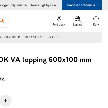
taloger
Nyhedsmail
Ansvarligt byggeri
Davidsen Fredericia
Find butik
Log ind
Kurv
OG SIKKERHED
BEFÆSTELSE
OUTLET
 DK VA topping 600x100 mm
tk.
+