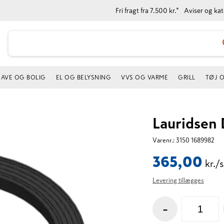
Fri fragt fra 7.500 kr.*
Aviser og ka
AVE OG BOLIG
EL OG BELYSNING
VVS OG VARME
GRILL
TØJ 
Lauridsen
Varenr.:
3150 1689982
365,00
kr./s
Levering tillægges
-