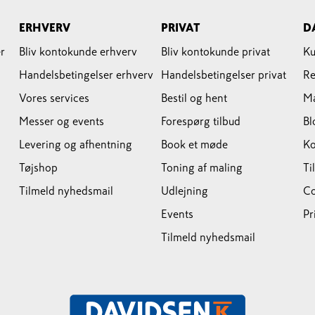
ERHVERV
PRIVAT
D
r
Bliv kontokunde erhverv
Bliv kontokunde privat
Ku
Handelsbetingelser erhverv
Handelsbetingelser privat
Re
Vores services
Bestil og hent
M
Messer og events
Forespørg tilbud
Bl
Levering og afhentning
Book et møde
Ko
Tøjshop
Toning af maling
Ti
Tilmeld nyhedsmail
Udlejning
Co
Events
Pr
Tilmeld nyhedsmail