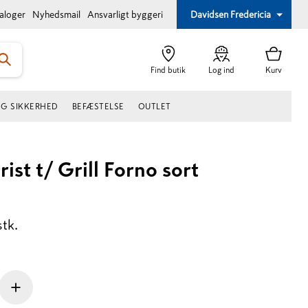
taloger
Nyhedsmail
Ansvarligt byggeri
Davidsen Fredericia
Find butik
Log ind
Kurv
OG SIKKERHED
BEFÆSTELSE
OUTLET
rist t/ Grill Forno sort
stk.
+