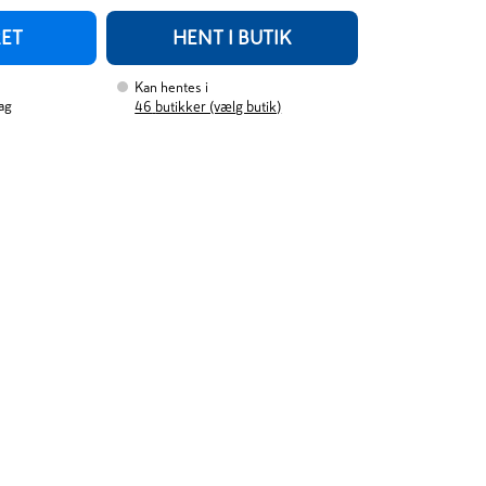
RET
HENT I BUTIK
Kan hentes i
ag
46
butikker (vælg butik)