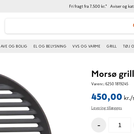
Fri fragt fra 7.500 kr.*
Aviser og ka
AVE OG BOLIG
EL OG BELYSNING
VVS OG VARME
GRILL
TØJ 
Morsø grill
Varenr.:
6250 1819245
450,00
kr./
Levering tillægges
-