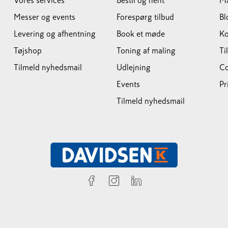
Vores services
Bestil og hent
M
Messer og events
Forespørg tilbud
Bl
Levering og afhentning
Book et møde
Ko
Tøjshop
Toning af maling
Ti
Tilmeld nyhedsmail
Udlejning
Co
Events
Pr
Tilmeld nyhedsmail