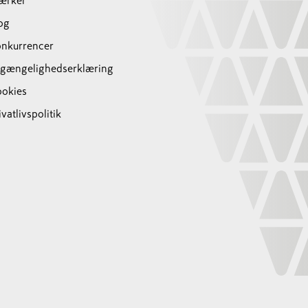
ærker
og
nkurrencer
lgængelighedserklæring
okies
ivatlivspolitik