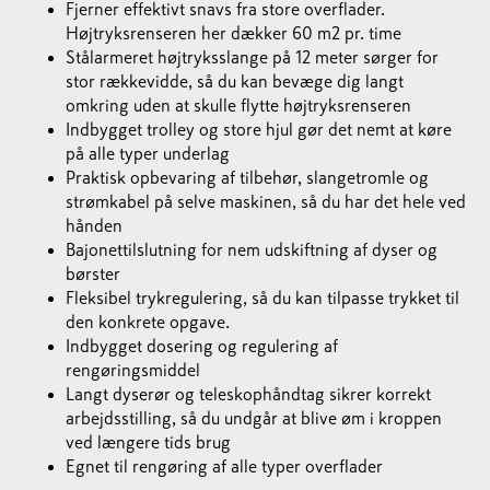
Fjerner effektivt snavs fra store overflader.
Højtryksrenseren her dækker 60 m2 pr. time
Stålarmeret højtryksslange på 12 meter sørger for
stor rækkevidde, så du kan bevæge dig langt
omkring uden at skulle flytte højtryksrenseren
Indbygget trolley og store hjul gør det nemt at køre
på alle typer underlag
Praktisk opbevaring af tilbehør, slangetromle og
strømkabel på selve maskinen, så du har det hele ved
hånden
Bajonettilslutning for nem udskiftning af dyser og
børster
Fleksibel trykregulering, så du kan tilpasse trykket til
den konkrete opgave.
Indbygget dosering og regulering af
rengøringsmiddel
Langt dyserør og teleskophåndtag sikrer korrekt
arbejdsstilling, så du undgår at blive øm i kroppen
ved længere tids brug
Egnet til rengøring af alle typer overflader