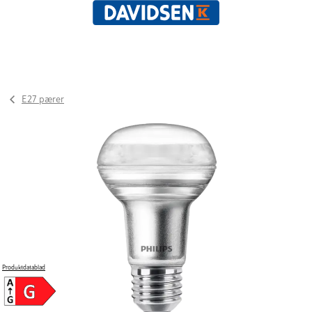
E27 pærer
Produktdatablad