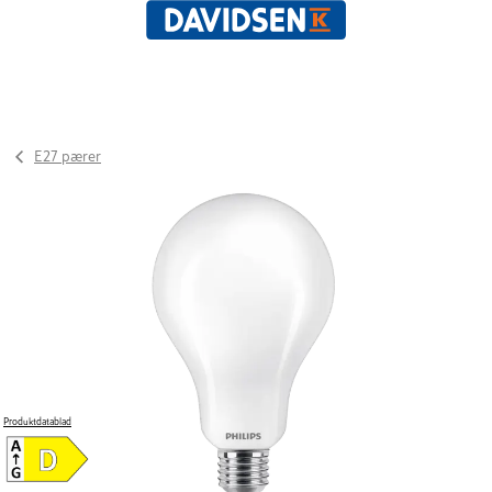
E27 pærer
Produktdatablad