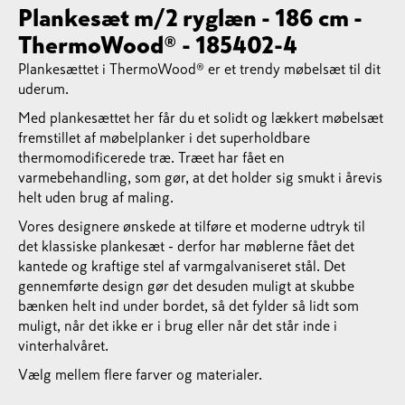
Plankesæt m/2 ryglæn - 186 cm -
ThermoWood® - 185402-4
Plankesættet i ThermoWood® er et trendy møbelsæt til dit
uderum.
Med plankesættet her får du et solidt og lækkert møbelsæt
fremstillet af møbelplanker i det superholdbare
thermomodificerede træ. Træet har fået en
varmebehandling, som gør, at det holder sig smukt i årevis
helt uden brug af maling.
Vores designere ønskede at tilføre et moderne udtryk til
det klassiske plankesæt - derfor har møblerne fået det
kantede og kraftige stel af varmgalvaniseret stål. Det
gennemførte design gør det desuden muligt at skubbe
bænken helt ind under bordet, så det fylder så lidt som
muligt, når det ikke er i brug eller når det står inde i
vinterhalvåret.
Vælg mellem flere farver og materialer.