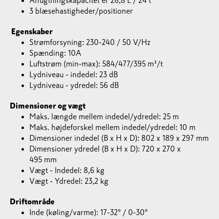
Affugtningskapacitet er 28,8 L / 24 t
3 blæsehastigheder/positioner
Egenskaber
Strømforsyning: 230-240 / 50 V/Hz
Spænding: 10A
Luftstrøm (min-max): 584/477/395 m³/t
Lydniveau - indedel: 23 dB
Lydniveau - ydredel: 56 dB
Dimensioner og vægt
Maks. længde mellem indedel/ydredel: 25 m
Maks. højdeforskel mellem indedel/ydredel: 10 m
Dimensioner indedel (B x H x D): 802 x 189 x 297 mm
Dimensioner ydredel (B x H x D): 720 x 270 x
495 mm
Vægt - Indedel: 8,6 kg
Vægt - Ydredel: 23,2 kg
Driftområde
Inde (køling/varme): 17-32° / 0-30°