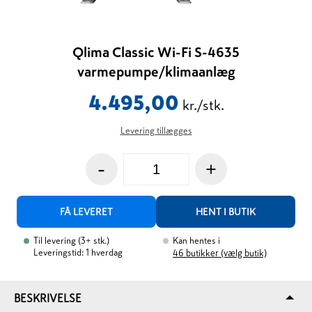
Qlima Classic Wi-Fi S-4635
varmepumpe/klimaanlæg
4.495,00
kr./stk.
Levering tillægges
-
+
FÅ LEVERET
HENT I BUTIK
Til levering
(
3+
stk.
)
Kan hentes i
Leveringstid: 1 hverdag
46
butikker (vælg butik)
BESKRIVELSE