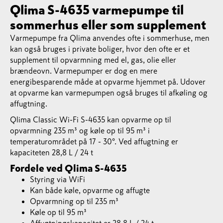
Qlima S-4635 varmepumpe til
sommerhus eller som supplement
Varmepumpe fra Qlima anvendes ofte i sommerhuse, men
kan også bruges i private boliger, hvor den ofte er et
supplement til opvarmning med el, gas, olie eller
brændeovn. Varmepumper er dog en mere
energibesparende måde at opvarme hjemmet på. Udover
at opvarme kan varmepumpen også bruges til afkøling og
affugtning.
Qlima Classic Wi-Fi S-4635 kan opvarme op til
opvarmning 235 m³ og køle op til 95 m³ i
temperaturområdet på 17 - 30°. Ved affugtning er
kapaciteten 28,8 L / 24 t
Fordele ved Qlima S-4635
Styring via WiFi
Kan både køle, opvarme og affugte
Opvarmning op til 235 m³
Køle op til 95 m³