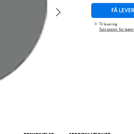
FÅ LEVE
Til levering
Tast postnr. for lage