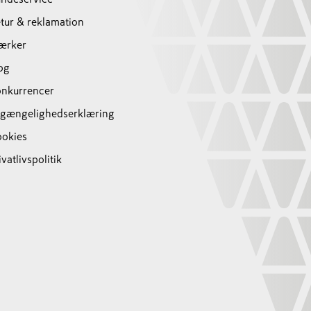
tur & reklamation
ærker
og
nkurrencer
lgængelighedserklæring
okies
ivatlivspolitik