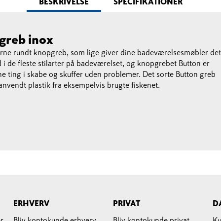
BESKRIVELSE
SPECIFIKATIONER
greb inox
erne rundt knopgreb, som lige giver dine badeværelsesmøbler det
d i de fleste stilarter på badeværelset, og knopgrebet Button er
dine ting i skabe og skuffer uden problemer. Det sorte Button greb
anvendt plastik fra eksempelvis brugte fiskenet.
ERHVERV
PRIVAT
D
r
Bliv kontokunde erhverv
Bliv kontokunde privat
Ku