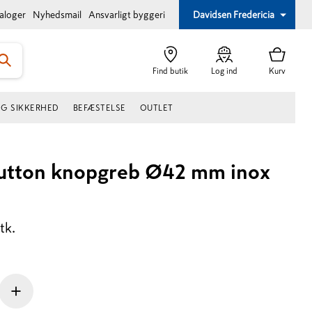
taloger
Nyhedsmail
Ansvarligt byggeri
Davidsen Fredericia
Find butik
Log ind
Kurv
OG SIKKERHED
BEFÆSTELSE
OUTLET
utton knopgreb Ø42 mm inox
tk.
+