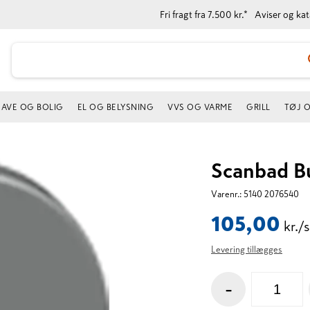
Fri fragt fra 7.500 kr.*
Aviser og ka
AVE OG BOLIG
EL OG BELYSNING
VVS OG VARME
GRILL
TØJ 
Scanbad B
Varenr.:
5140 2076540
105,00
kr./s
Levering tillægges
-