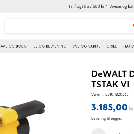
Fri fragt fra 7.500 kr.*
Aviser og ka
AVE OG BOLIG
EL OG BELYSNING
VVS OG VARME
GRILL
TØJ 
DeWALT D
TSTAK VI
Varenr.:
5610 1820535
3.185,00
kr
Levering tillægges