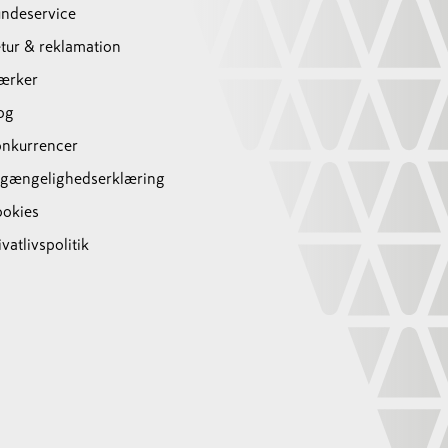
ndeservice
tur & reklamation
ærker
og
nkurrencer
lgængelighedserklæring
okies
ivatlivspolitik