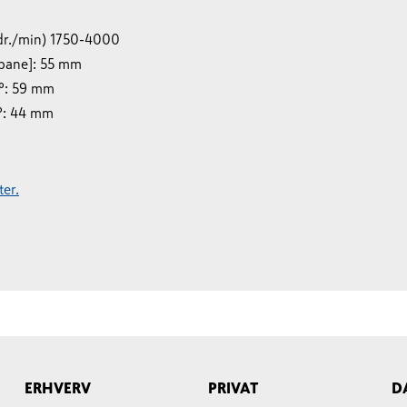
dr./min) 1750-4000
bane]: 55 mm
º: 59 mm
º: 44 mm
er.
ERHVERV
PRIVAT
D