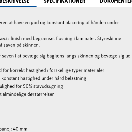
BESKRIVELSE
SPECIFIKATIONER
DOKUMENTE
ugeren at have en god og konstant placering af hånden under
æcis finish med begrænset flosning i laminater. Styreskinne
af saven på skinnen.
r saven i at bevæge sig baglæns langs skinnen og bevæge sig ud
 for korrekt hastighed i forskellige typer materialer
n konstant hastighed under hård belastning
lighed for 90% støvudsugning
 almindelige dørstørrelser
nbane]: 40 mm