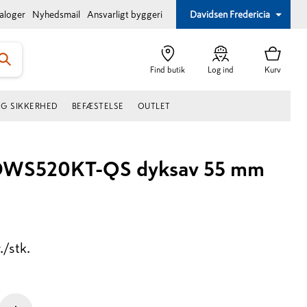
taloger
Nyhedsmail
Ansvarligt byggeri
Davidsen Fredericia
Find butik
Log ind
Kurv
OG SIKKERHED
BEFÆSTELSE
OUTLET
WS520KT-QS dyksav 55 mm
./stk.