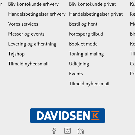
r
Bliv kontokunde erhverv
Bliv kontokunde privat
Ku
Handelsbetingelser erhverv
Handelsbetingelser privat
Re
Vores services
Bestil og hent
M
Messer og events
Forespørg tilbud
Bl
Levering og afhentning
Book et møde
Ko
Tøjshop
Toning af maling
Ti
Tilmeld nyhedsmail
Udlejning
Co
Events
Pr
Tilmeld nyhedsmail