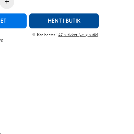
+
RET
HENT I BUTIK
Kan hentes i
47
butikker (vælg butik)
ag