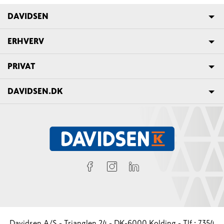
DAVIDSEN
ERHVERV
PRIVAT
DAVIDSEN.DK
Davidsen A/S - Trianglen 24 - DK-6000 Kolding - Tlf.: 7354