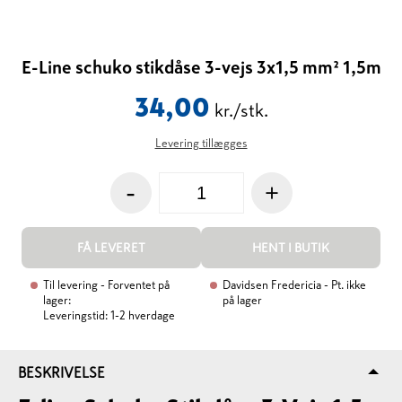
E-Line schuko stikdåse 3-vejs 3x1,5 mm² 1,5m
34,00
kr./stk.
Levering tillægges
-
+
FÅ LEVERET
HENT I BUTIK
Til levering
- Forventet på
Davidsen Fredericia
- Pt. ikke
lager:
på lager
Leveringstid: 1-2 hverdage
BESKRIVELSE