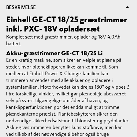
BESKRIVELSE
Einhell GE-CT 18/25 græstrimmer
inkl. PXC- 18V opladersæt
Komplet sæt med græstrimmer, oplader og 18V 4,0Ah
batteri.
Akku-græstrimmer GE-CT 18/25 Li
Er en kraftig maskine, som sikrer en velplejet plæne på
steder, hvor plæneklipperen ikke kan komme til. Som
medlem af Einhell Power X-Change-familien kan
trimmeren anvendes med alle akkuer og opladere i
systemfamilien. Motorhovedet kan drejes 180° og vippes 3
i tre forskellige vinkler, hvilket gør plænepleje ubesværet
selv på svært tilgængelige områder af haven, og
kantklipperfunktionen gør det endda muligt at trimme
plænekanterne præcist. Plantebeskytteren sikrer den
nødvendige sikkerhedsafstand til blomster og prydplanter.
Akku-græstrimmeren benytter kunststofknive, men kan
ved tilkøb af det nødvendige tilbehør også bruge