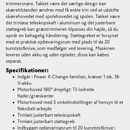
trimmersnøre. Takket være det særlige design kan
skæretilstanden ændres med få enkle trin ved at udskifte
skærehovedet med spolehovedet og spolen. Takket være
det trinløse teleskopskaft i aluminium og det justerbare
støttegreb kan græstrimmeren tilpasses din højde, så du
opnår en behagelig håndtering. Støttegrebet er forsynet
med et praktisk opbevaringsrum med plads til de 20
kunststofknive, som medfølger ved levering. Maskinen
leveres uden akku og uden oplader, disse kan købes
separat.
Specifikationer:
Indgår i Power X-Change-familien, kræver 1 stk. 18-
V-akku
Motorhoved 180° drejeligt: Til lodrette
flader/græskanter
Motorhoved med 3 vinkelindstillinger af hensyn til et
fleksibelt arbejde
Trinløst justerbart teleskopskaft
Trinløst justerbart støttegreb
Indbygget opbevaringsrum til 20 kunststofknive i