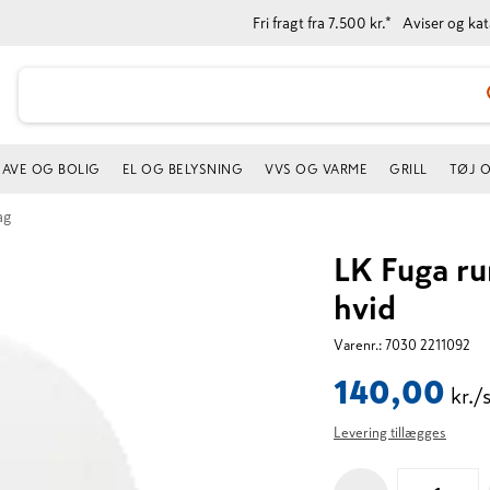
Fri fragt fra 7.500 kr.*
Aviser og ka
AVE OG BOLIG
EL OG BELYSNING
VVS OG VARME
GRILL
TØJ 
ag
LK Fuga r
hvid
Varenr.:
7030 2211092
140,00
kr./
Levering tillægges