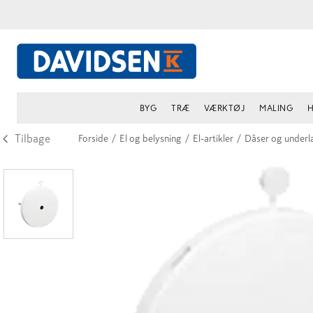
BYG
TRÆ
VÆRKTØJ
MALING
H
Tilbage
Forside
/
El og belysning
/
El-artikler
/
Dåser og underl