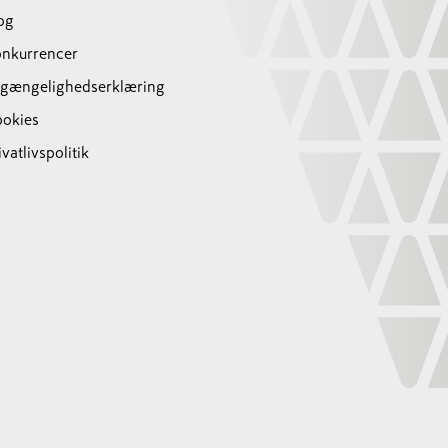
og
nkurrencer
lgængelighedserklæring
okies
ivatlivspolitik