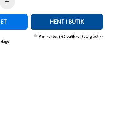
+
RET
HENT I BUTIK
Kan hentes i
43
butikker (vælg butik)
erdage