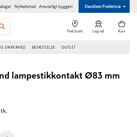
taloger
Nyhedsmail
Ansvarligt byggeri
Davidsen Fredericia
Find butik
Log ind
Kurv
OG SIKKERHED
BEFÆSTELSE
OUTLET
und lampestikkontakt Ø83 mm
stk.