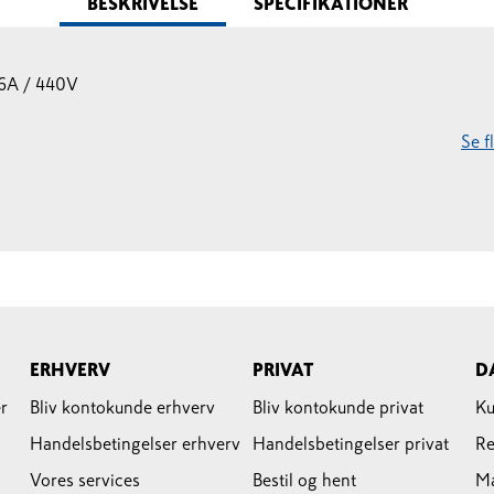
BESKRIVELSE
SPECIFIKATIONER
16A / 440V
Se 
ERHVERV
PRIVAT
D
r
Bliv kontokunde erhverv
Bliv kontokunde privat
Ku
Handelsbetingelser erhverv
Handelsbetingelser privat
Re
Vores services
Bestil og hent
M