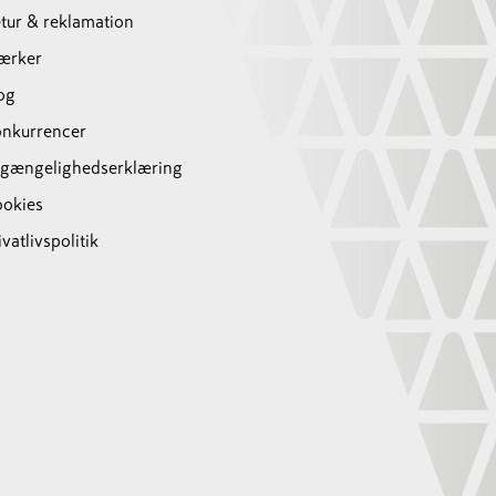
tur & reklamation
ærker
og
nkurrencer
lgængelighedserklæring
okies
ivatlivspolitik