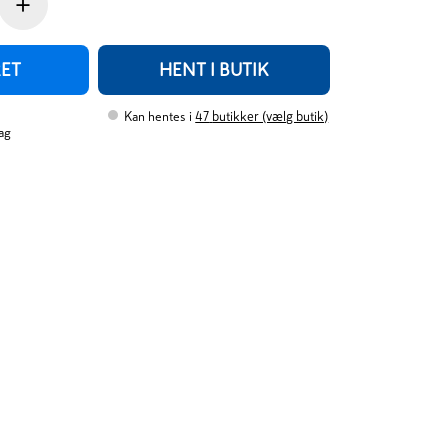
+
RET
HENT I BUTIK
Kan hentes i
47
butikker (vælg butik)
ag