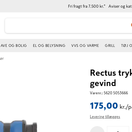
Fri fragt fra 7.500 kr.*
Aviser og ka
AVE OG BOLIG
EL OG BELYSNING
VVS OG VARME
GRILL
TØJ 
ør
Rectus try
gevind
Varenr.:
5620 5053666
175,00
kr./
Levering tillægges