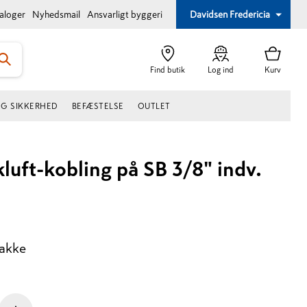
taloger
Nyhedsmail
Ansvarligt byggeri
Davidsen Fredericia
Find butik
Log ind
Kurv
OG SIKKERHED
BEFÆSTELSE
OUTLET
kluft-kobling på SB 3/8" indv.
pakke