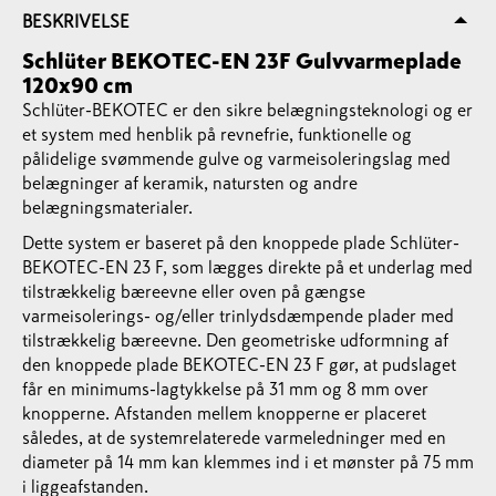
BESKRIVELSE
Schlüter BEKOTEC-EN 23F Gulvvarmeplade
120x90 cm
Schlüter-BEKOTEC er den sikre belægningsteknologi og er
et system med henblik på revnefrie, funktionelle og
pålidelige svømmende gulve og varmeisoleringslag med
belægninger af keramik, natursten og andre
belægningsmaterialer.
Dette system er baseret på den knoppede plade Schlüter-
BEKOTEC-EN 23 F, som lægges direkte på et underlag med
tilstrækkelig bæreevne eller oven på gængse
varmeisolerings- og/eller trinlydsdæmpende plader med
tilstrækkelig bæreevne. Den geometriske udformning af
den knoppede plade BEKOTEC-EN 23 F gør, at pudslaget
får en minimums-lagtykkelse på 31 mm og 8 mm over
knopperne. Afstanden mellem knopperne er placeret
således, at de systemrelaterede varmeledninger med en
diameter på 14 mm kan klemmes ind i et mønster på 75 mm
i liggeafstanden.