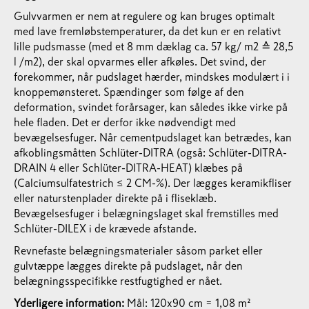
Gulvvarmen er nem at regulere og kan bruges optimalt
med lave fremløbstemperaturer, da det kun er en relativt
lille pudsmasse (med et 8 mm dæklag ca. 57 kg/ m2 ≙ 28,5
l /m2), der skal opvarmes eller afkøles. Det svind, der
forekommer, når pudslaget hærder, mindskes modulært i i
knoppemønsteret. Spændinger som følge af den
deformation, svindet forårsager, kan således ikke virke på
hele fladen. Det er derfor ikke nødvendigt med
bevægelsesfuger. Når cementpudslaget kan betrædes, kan
afkoblingsmåtten Schlüter-DITRA (også: Schlüter-DITRA-
DRAIN 4 eller Schlüter-DITRA-HEAT) klæbes på
(Calciumsulfatestrich ≤ 2 CM-%). Der lægges keramikfliser
eller naturstenplader direkte på i fliseklæb.
Bevægelsesfuger i belægningslaget skal fremstilles med
Schlüter-DILEX i de krævede afstande.
Revnefaste belægningsmaterialer såsom parket eller
gulvtæppe lægges direkte på pudslaget, når den
belægningsspecifikke restfugtighed er nået.
Yderligere information:
Mål: 120x90 cm = 1,08 m²