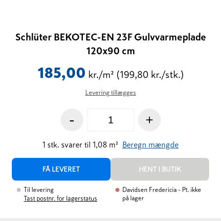
Schlüter BEKOTEC-EN 23F Gulvvarmeplade
120x90 cm
185,00
kr./m²
(199,80 kr./stk.)
Levering tillægges
-
+
1
stk.
svarer til
1,08
m²
Beregn mængde
FÅ LEVERET
HENT I BUTIK
Til levering
Davidsen Fredericia
- Pt. ikke
på lager
Tast postnr. for lagerstatus