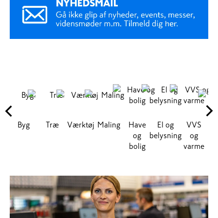
Byg
Træ
Værktøj
Maling
Have
El og
VVS
G
og
belysning
og
bolig
varme