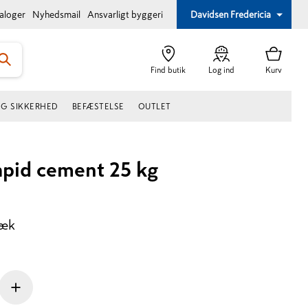
taloger
Nyhedsmail
Ansvarligt byggeri
Davidsen Fredericia
Find butik
Log ind
Kurv
OG SIKKERHED
BEFÆSTELSE
OUTLET
apid cement 25 kg
sæk
+