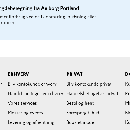
gdeberegning fra Aalborg Portland
ementforbrug ved de fx opmuring, pudsning eller
ktioner.
ERHVERV
PRIVAT
D
r
Bliv kontokunde erhverv
Bliv kontokunde privat
Ku
Handelsbetingelser erhverv
Handelsbetingelser privat
Re
Vores services
Bestil og hent
M
Messer og events
Forespørg tilbud
Bl
Levering og afhentning
Book et møde
Ko