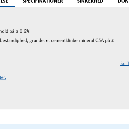
ELSE
SPECIFIKATIONER
SIKKERHED
DOK
dhold på ≤ 0,6%
atbestandighed, grundet et cementklinkermineral C3A på ≤
Se 
er.