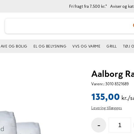
Fri fragt fra 7.500 kr.*
Aviser og ka
AVE OG BOLIG
EL OG BELYSNING
VVS OG VARME
GRILL
TØJ 
Aalborg R
Varenr.:
3010 8321689
135,00
kr./
Levering tillægges
-