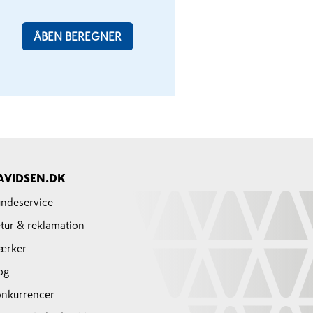
ÅBEN BEREGNER
AVIDSEN.DK
ndeservice
tur & reklamation
ærker
og
nkurrencer