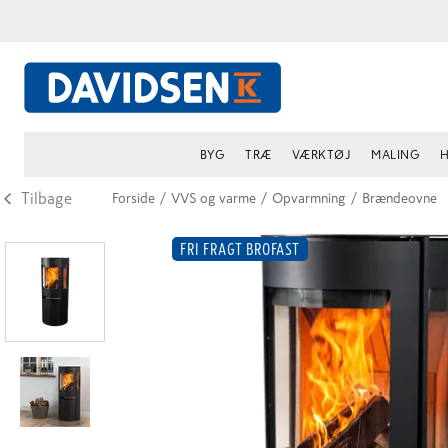
BYG
TRÆ
VÆRKTØJ
MALING
H
Tilbage
Forside
/
VVS og varme
/
Opvarmning
/
Brændeovne
FRI FRAGT BROFAST