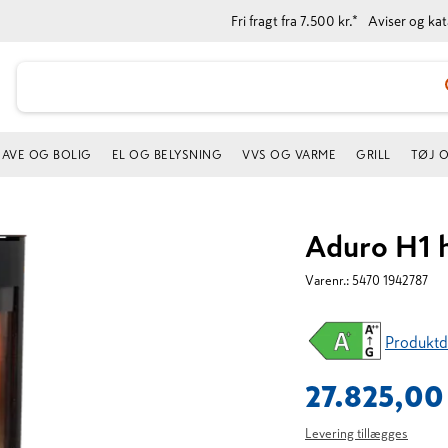
Fri fragt fra 7.500 kr.*
Aviser og ka
AVE OG BOLIG
EL OG BELYSNING
VVS OG VARME
GRILL
TØJ 
Aduro H1 h
Varenr.:
5470 1942787
Produktd
27.825,00
Levering tillægges