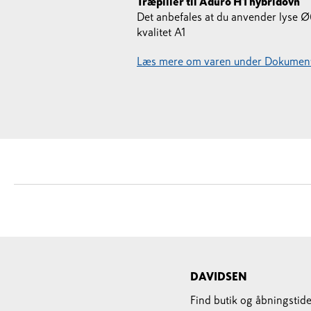
Træpiller til Aduro H1 hybridovn
Det anbefales at du anvender lyse
kvalitet A1
Læs mere om varen under Dokument
DAVIDSEN
Find butik og åbningstide