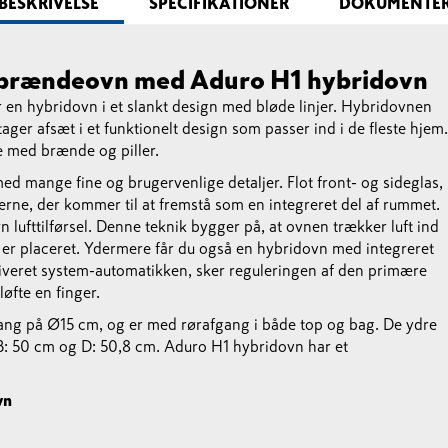
BESKRIVELSE
SPECIFIKATIONER
DOKUMENTE
g brændeovn med Aduro H1 hybridovn
r en hybridovn i et slankt design med bløde linjer. Hybridovnen
tager afsæt i et funktionelt design som passer ind i de fleste hjem.
 med brænde og piller.
d mange fine og brugervenlige detaljer. Flot front- og sideglas,
merne, der kommer til at fremstå som en integreret del af rummet.
rn lufttilførsel. Denne teknik bygger på, at ovnen trækker luft ind
n er placeret. Ydermere får du også en hybridovn med integreret
iveret system-automatikken, sker reguleringen af den primære
løfte en finger.
ng på Ø15 cm, og er med rørafgang i både top og bag. De ydre
: 50 cm og D: 50,8 cm. Aduro H1 hybridovn har et
vn