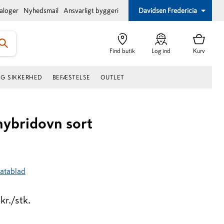
taloger
Nyhedsmail
Ansvarligt byggeri
Davidsen Fredericia
Find butik
Log ind
Kurv
OG SIKKERHED
BEFÆSTELSE
OUTLET
ybridovn sort
atablad
kr./stk.