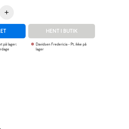
+
RET
HENT I BUTIK
t på lager:
Davidsen Fredericia
- Pt. ikke på
erdage
lager