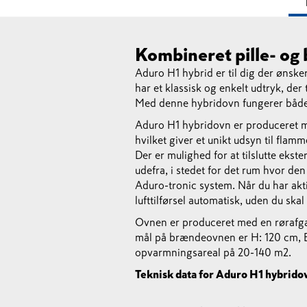
Kombineret pille- o
Aduro H1 hybrid er til dig der ønske
har et klassisk og enkelt udtryk, der 
Med denne hybridovn fungerer både
Aduro H1 hybridovn er produceret me
hvilket giver et unikt udsyn til flam
Der er mulighed for at tilslutte ekste
udefra, i stedet for det rum hvor de
Aduro-tronic system. Når du har akt
lufttilførsel automatisk, uden du skal 
Ovnen er produceret med en rørafga
mål på brændeovnen er H: 120 cm, B
opvarmningsareal på 20-140 m2.
Teknisk data for Aduro H1 hybrido