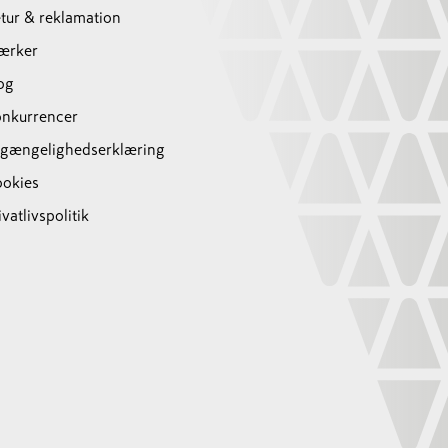
tur & reklamation
ærker
og
nkurrencer
lgængelighedserklæring
okies
ivatlivspolitik