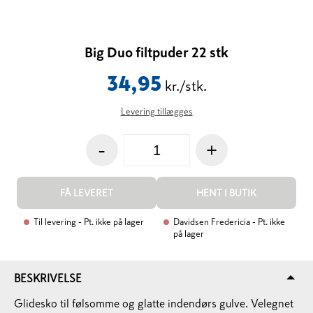
Big Duo filtpuder 22 stk
34,95
kr./stk.
Levering tillægges
-
+
FÅ LEVERET
HENT I BUTIK
Til levering
- Pt. ikke på lager
Davidsen Fredericia
- Pt. ikke
på lager
BESKRIVELSE
Glidesko til følsomme og glatte indendørs gulve. Velegnet