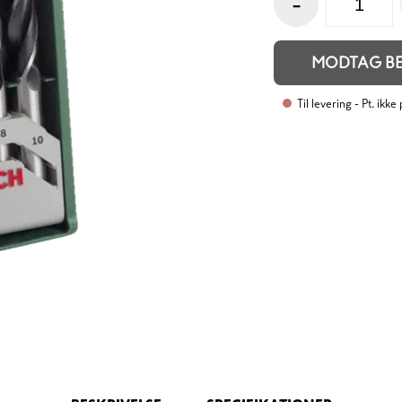
-
MODTAG B
Til levering
- Pt. ikke