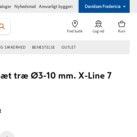
taloger
Nyhedsmail
Ansvarligt byggeri
Davidsen Fredericia
Find butik
Log ind
Kurv
OG SIKKERHED
BEFÆSTELSE
OUTLET
sæt træ Ø3-10 mm. X-Line 7
t