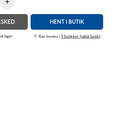
+
ESKED
HENT I BUTIK
 på lager
Kan hentes i
5
butikker (vælg butik)