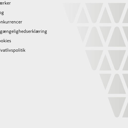
ærker
og
nkurrencer
lgængelighedserklæring
okies
ivatlivspolitik