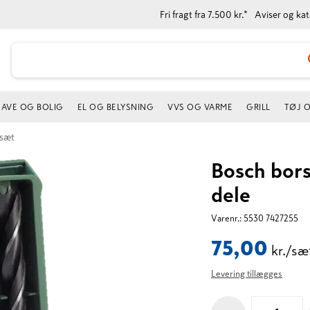
Fri fragt fra 7.500 kr.*
Aviser og ka
AVE OG BOLIG
EL OG BELYSNING
VVS OG VARME
GRILL
TØJ 
rsæt
Bosch bor
dele
Varenr.:
5530 7427255
75,00
kr./sæ
Levering tillægges