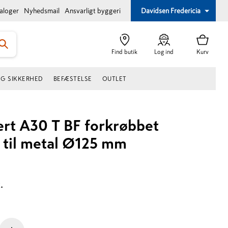
taloger
Nyhedsmail
Ansvarligt byggeri
Davidsen Fredericia
Find butik
Log ind
Kurv
OG SIKKERHED
BEFÆSTELSE
OUTLET
rt A30 T BF forkrøbbet
 til metal Ø125 mm
.