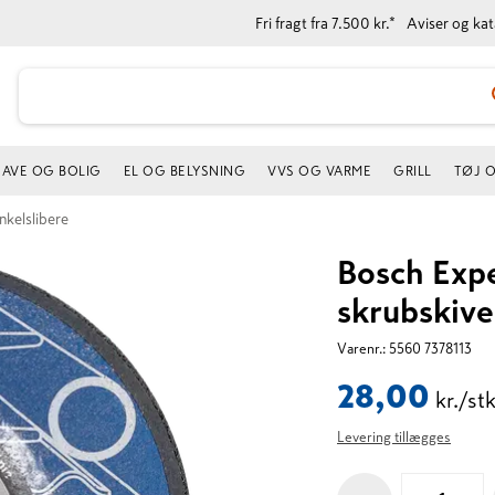
Fri fragt fra 7.500 kr.*
Aviser og ka
AVE OG BOLIG
EL OG BELYSNING
VVS OG VARME
GRILL
TØJ 
inkelslibere
Bosch Expe
skrubskive
Varenr.:
5560 7378113
28,00
kr./stk
Levering tillægges