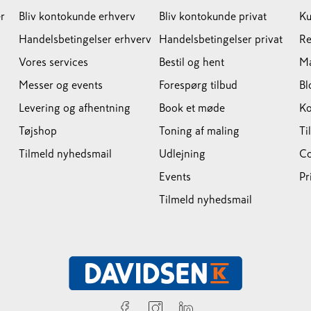
r
Bliv kontokunde erhverv
Bliv kontokunde privat
Ku
Handelsbetingelser erhverv
Handelsbetingelser privat
Re
Vores services
Bestil og hent
M
Messer og events
Forespørg tilbud
Bl
Levering og afhentning
Book et møde
Ko
Tøjshop
Toning af maling
Ti
Tilmeld nyhedsmail
Udlejning
Co
Events
Pr
Tilmeld nyhedsmail