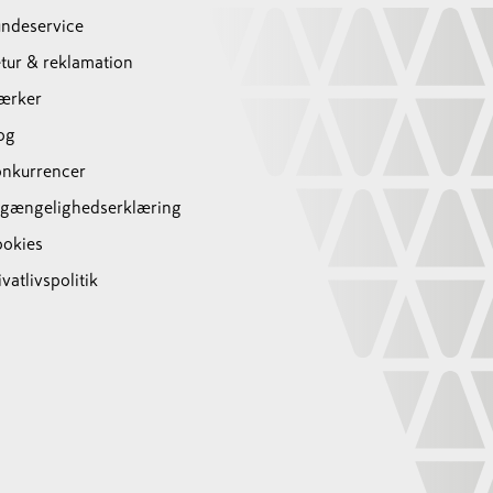
ndeservice
tur & reklamation
ærker
og
nkurrencer
lgængelighedserklæring
okies
ivatlivspolitik