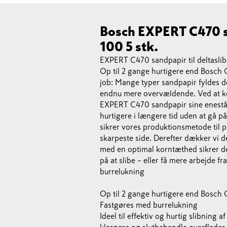
Bosch EXPERT C470 sa
100 5 stk.
EXPERT C470 sandpapir til deltaslib
Op til 2 gange hurtigere end Bosch 
job: Mange typer sandpapir fyldes do
endnu mere overvældende. Ved at ko
EXPERT C470 sandpapir sine eneståend
hurtigere i længere tid uden at gå p
sikrer vores produktionsmetode til p
skarpeste side. Derefter dækker vi
med en optimal korntæthed sikrer de
på at slibe – eller få mere arbejd
burrelukning
Op til 2 gange hurtigere end Bosch
Fastgøres med burrelukning
Ideel til effektiv og hurtig slibning 