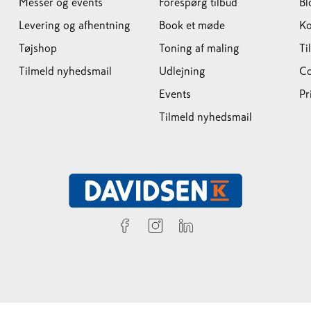
Messer og events
Forespørg tilbud
Bl
Levering og afhentning
Book et møde
Ko
Tøjshop
Toning af maling
Ti
Tilmeld nyhedsmail
Udlejning
Co
Events
Pr
Tilmeld nyhedsmail