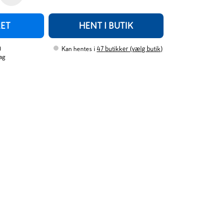
RET
HENT I BUTIK
)
Kan hentes i
47
butikker (vælg butik)
ag