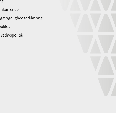
og
nkurrencer
lgængelighedserklæring
okies
ivatlivspolitik