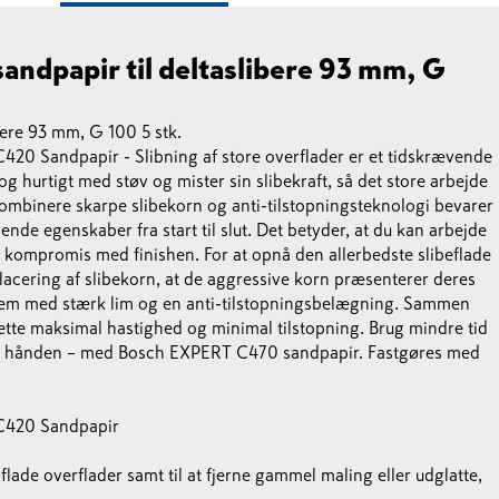
ndpapir til deltaslibere 93 mm, G
ere 93 mm, G 100 5 stk.
C420 Sandpapir - Slibning af store overflader er et tidskrævende
g hurtigt med støv og mister sin slibekraft, så det store arbejde
mbinere skarpe slibekorn og anti-tilstopningsteknologi bevarer
e egenskaber fra start til slut. Det betyder, at du kan arbejde
å kompromis med finishen. For at opnå den allerbedste slibeflade
lacering af slibekorn, at de aggressive korn præsenterer deres
 dem med stærk lim og en anti-tilstopningsbelægning. Sammen
tte maksimal hastighed og minimal tilstopning. Brug mindre tid
e fra hånden – med Bosch EXPERT C470 sandpapir. Fastgøres med
 C420 Sandpapir
af flade overflader samt til at fjerne gammel maling eller udglatte,