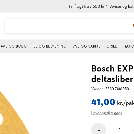
Fri fragt fra 7.500 kr.*
Aviser og ka
AVE OG BOLIG
EL OG BELYSNING
VVS OG VARME
GRILL
TØJ 
Bosch EXP
deltaslibe
Varenr.:
5560 7441059
41,00
kr./pa
Levering tillægges
-