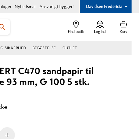
taloger
Nyhedsmail
Ansvarligt byggeri
Davidsen Fredericia
Find butik
Log ind
Kurv
OG SIKKERHED
BEFÆSTELSE
OUTLET
ERT C470 sandpapir til
re 93 mm, G 100 5 stk.
kke
+