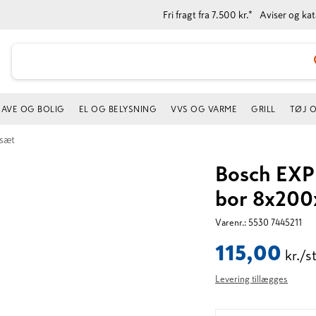
Fri fragt fra 7.500 kr.*
Aviser og ka
AVE OG BOLIG
EL OG BELYSNING
VVS OG VARME
GRILL
TØJ 
rsæt
Bosch EXP
bor 8x20
Varenr.:
5530 7445211
115,00
kr./s
Levering tillægges