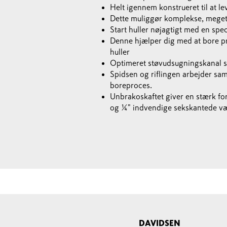
Helt igennem konstrueret til at le
Dette muliggør komplekse, meget 
Start huller nøjagtigt med en spe
Denne hjælper dig med at bore pr
huller
Optimeret støvudsugningskanal si
Spidsen og riflingen arbejder samm
boreproces.
Unbrakoskaftet giver en stærk f
og ¼" indvendige sekskantede v
DAVIDSEN