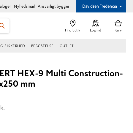
taloger
Nyhedsmail
Ansvarligt byggeri
Davidsen Fredericia
Find butik
Log ind
Kurv
OG SIKKERHED
BEFÆSTELSE
OUTLET
ERT HEX-9 Multi Construction-
0x250 mm
tk.