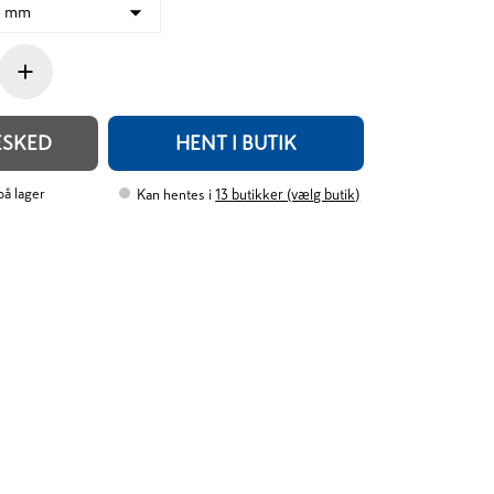
0 mm
+
ESKED
HENT I BUTIK
 på lager
Kan hentes i
13
butikker (vælg butik)