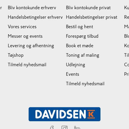
r
Bliv kontokunde erhverv
Bliv kontokunde privat
Ku
Handelsbetingelser erhverv
Handelsbetingelser privat
Re
Vores services
Bestil og hent
M
Messer og events
Forespørg tilbud
Bl
Levering og afhentning
Book et møde
Ko
Tøjshop
Toning af maling
Ti
Tilmeld nyhedsmail
Udlejning
Co
Events
Pr
Tilmeld nyhedsmail