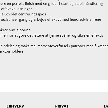
vere en perfekt finish med en glidefri start og stabil håndtering
effektive løsninger
cialudviklet centreringsspids
æcist hver gang og arbejde effektivt med hundredvis af rene
krer hurtig boring
en for at gøre det lettere at fjerne spåner og sikre en effektiv
orbindelse og maksimal momentoverførsel i patroner med 3 kæber
ærktøjsholdere
ERHVERV
PRIVAT
D