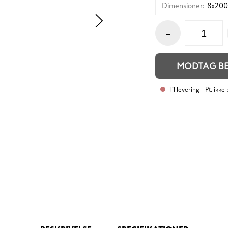
Dimensioner
:
8x20
-
MODTAG B
Til levering
- Pt. ikke