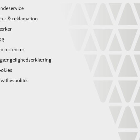
ndeservice
tur & reklamation
ærker
og
nkurrencer
lgængelighedserklæring
okies
ivatlivspolitik