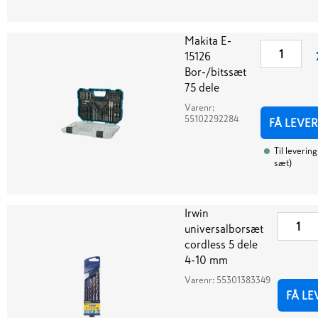
Makita E-
15126
Bor-/bitssæt
75 dele
Varenr:
55102292284
FÅ LEVE
Til levering
sæt
)
Irwin
universalborsæt
cordless 5 dele
4-10 mm
Varenr:
55301383349
FÅ LE