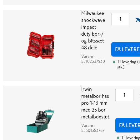
Milwaukee
shockwave
74
impact
duty bor-/
og bitssæt
48 dele
FÅ LEVERE
Varenr:
55102337930
Til levering
(
stk.
)
Irwin
metalbor hss
pro 1-13 mm
med 25 bor
metalboxsæt
FÅ LEVE
Varenr:
55301383767
Til leverin