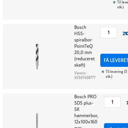
Til lev
stk.
)
Bosch
HSS-
21
spiralbor
PointTeQ
20,0 mm
(reduceret
FÅ LEVERE
skaft)
Til levering
(
3
Varenr:
stk.
)
55307438777
Bosch PRO
SDS plus-
5X
hammerbor,
12x100x160