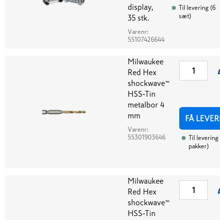
display,
Til levering
(
6
sæt
)
35 stk.
Varenr:
55107426644
Milwaukee
Red Hex
shockwave™
HSS-Tin
metalbor 4
mm
FÅ LEVER
Varenr:
55301903646
Til levering
pakker
)
Milwaukee
Red Hex
shockwave™
HSS-Tin