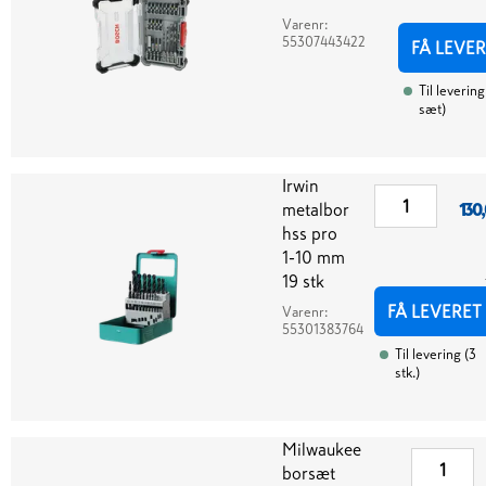
Varenr:
55307443422
FÅ LEVE
Til levering
sæt
)
Irwin
metalbor
130
hss pro
1-10 mm
19 stk
FÅ LEVERET
Varenr:
55301383764
Til levering
(
3
stk.
)
Milwaukee
borsæt