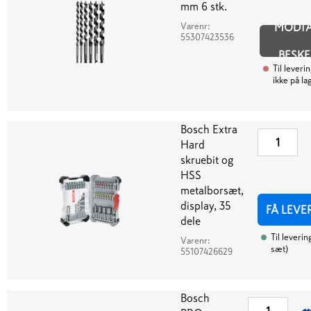
mm 6 stk.
Varenr:
MODT
55307423536
BESK
Til leveri
ikke på la
Bosch Extra
Hard
skruebit og
HSS
metalborsæt,
display, 35
FÅ LEVE
dele
Til leverin
Varenr:
sæt
)
55107426629
Bosch