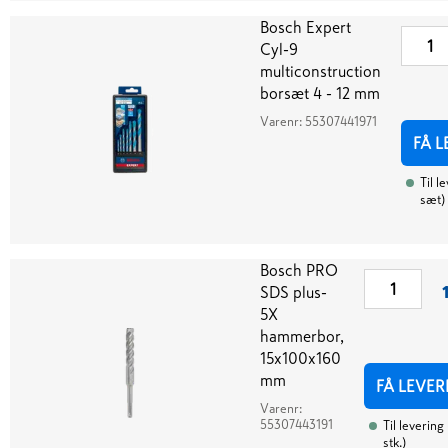
Bosch Expert
Cyl-9
multiconstruction
borsæt 4 - 12 mm
Varenr:
55307441971
FÅ L
Til l
sæt
)
Bosch PRO
SDS plus-
5X
hammerbor,
15x100x160
mm
FÅ LEVER
Varenr:
55307443191
Til levering
stk.
)