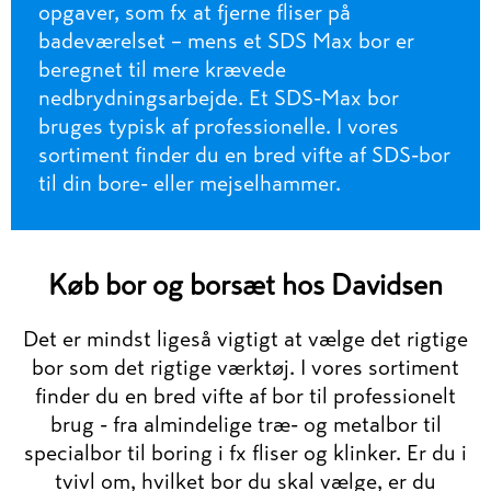
opgaver, som fx at fjerne fliser på
badeværelset – mens et SDS Max bor er
beregnet til mere krævede
nedbrydningsarbejde. Et SDS-Max bor
bruges typisk af professionelle. I vores
sortiment finder du en bred vifte af SDS-bor
til din bore- eller mejselhammer.
Køb bor og borsæt hos Davidsen
Det er mindst ligeså vigtigt at vælge det rigtige
bor som det rigtige værktøj. I vores sortiment
finder du en bred vifte af bor til professionelt
brug - fra almindelige træ- og metalbor til
specialbor til boring i fx fliser og klinker. Er du i
tvivl om, hvilket bor du skal vælge, er du