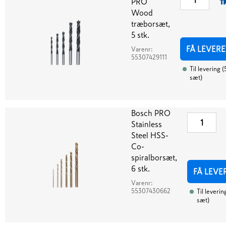
PRO
11
Wood
træborsæt,
5 stk.
FÅ LEVERE
Varenr:
55307429111
Til levering
(
sæt
)
Bosch PRO
Stainless
Steel HSS-
Co-
spiralborsæt,
6 stk.
FÅ LEVE
Varenr:
55307430662
Til leverin
sæt
)