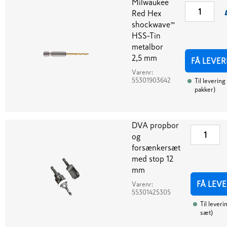
Milwaukee
Red Hex
shockwave™
HSS-Tin
metalbor
2,5 mm
FÅ LEVER
Varenr:
55301903642
Til levering
pakker
)
DVA propbor
og
forsænkersæt
med stop 12
mm
FÅ LEV
Varenr:
55301425305
Til leveri
sæt
)