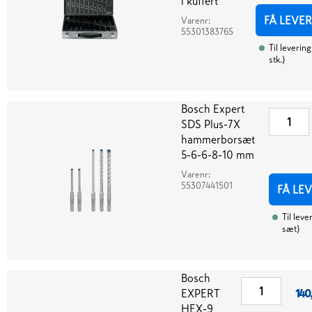
i kuffert
FÅ LEVE
Varenr:
55301383765
Til levering
stk.
)
Bosch Expert
SDS Plus-7X
hammerborsæt
5-6-6-8-10 mm
Varenr:
55307441501
FÅ LE
Til leve
sæt
)
Bosch
EXPERT
140
HEX-9