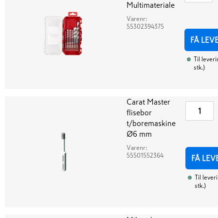
Multimateriale
Varenr:
55302394375
FÅ LEV
Til lever
stk.
)
Carat Master
flisebor
t/boremaskine
Ø6 mm
Varenr:
55501552364
FÅ LEV
Til lever
stk.
)