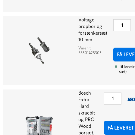
Voltage
propbor og
forsænkersæt
10 mm
Varenr:
55301425303
FÅ LEV
Til leveri
sæt
)
Bosch
Extra
480
Hard
skruebit
og PRO
Wood
FÅ LEVERET
borsæt,