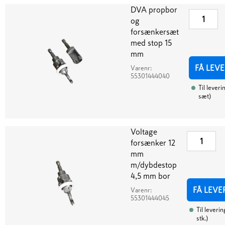
DVA propbor
og
forsænkersæt
med stop 15
mm
FÅ LEV
Varenr:
55301444040
Til leveri
sæt
)
Voltage
forsænker 12
mm
m/dybdestop
4,5 mm bor
FÅ LEVE
Varenr:
55301444045
Til leverin
stk.
)