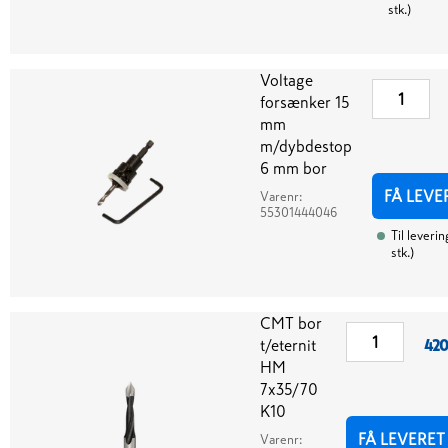
stk.
)
Voltage
forsænker 15
mm
m/dybdestop
6 mm bor
FÅ LEVE
Varenr:
55301444046
Til leverin
stk.
)
CMT bor
t/eternit
420
HM
7x35/70
K10
FÅ LEVERET
Varenr: