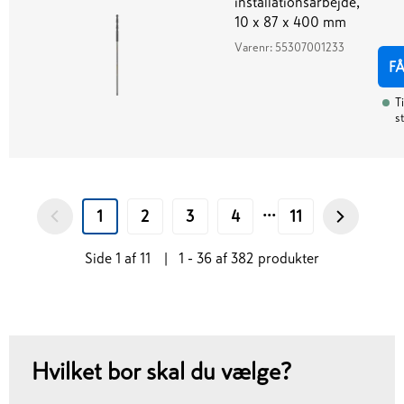
installationsarbejde,
10 x 87 x 400 mm
Varenr:
55307001233
F
Ti
st
...
1
2
3
4
11
Side
1
af
11
|
1 - 36
af
382
produkter
Hvilket bor skal du vælge?