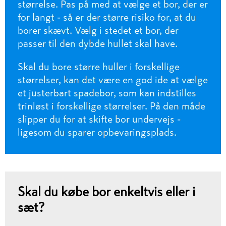
størrelse. Pas på med at vælge et bor, der er
for langt - så er der større risiko for, at du
borer skævt. Vælg i stedet et bor, der
passer til den dybde hullet skal have.
Skal du bore større huller i forskellige
størrelser, kan det være en god ide at vælge
et justerbart spadebor, som kan indstilles
trinløst i forskellige størrelser. På den måde
slipper du for at skifte bor undervejs -
ligesom du sparer opbevaringsplads.
Skal du købe bor enkeltvis eller i
sæt?