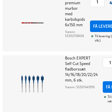
premium
4
murbor
med
karbidspids
6x150 mm
FÅ LEVER
Varenr:
55302158456
Til levering
(
stk.
)
Bosch EXPERT
Self Cut Speed
fladborssæt
14/16/18/20/22/24
mm, 6 stk.
FÅ
Varenr:
55307441910
Til
sæ