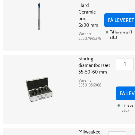
Hard
Ceramic
bor,
FÅ LEVERET
6x90 mm
Til levering
(
1
Varenr:
stk.
)
55507445278
Staring
diamantborsæt
35-50-60 mm
Varenr:
55301936968
FÅ LE
Til leve
stk.
)
Milwaukee