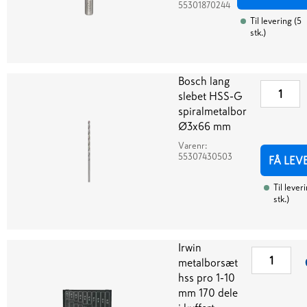
55301870244
Til levering
(
5
stk.
)
Bosch lang
slebet HSS-G
spiralmetalbor
Ø3x66 mm
Varenr:
55307430503
FÅ LEV
Til lever
stk.
)
Irwin
metalborsæt
hss pro 1-10
mm 170 dele