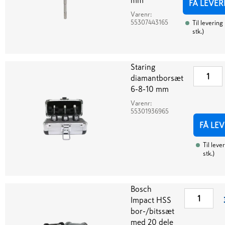
mm
FÅ LEVER
Varenr:
55307443165
Til levering
stk.
)
Staring
diamantborsæt
6-8-10 mm
Varenr:
55301936965
FÅ LE
Til leve
stk.
)
Bosch
Impact HSS
bor-/bitssæt
med 20 dele