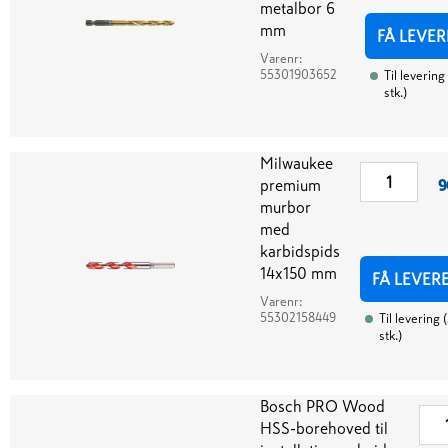
metalbor 6
mm
FÅ LEVER
Varenr:
55301903652
Til levering
stk.
)
Milwaukee
premium
9
murbor
med
karbidspids
14x150 mm
FÅ LEVER
Varenr:
55302158449
Til levering
(
stk.
)
Bosch PRO Wood
HSS-borehoved til