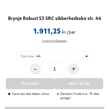
Brynje Robust S3 SRC sikkerhedssko str. 44
1.911,25
kr./par
Levering tillægges
Størrelse
:
44
-
+
FÅ LEVERET
HENT I BUTIK
Varen kan ikke købes online
Davidsen Fredericia
- Pt. ikke
på lager