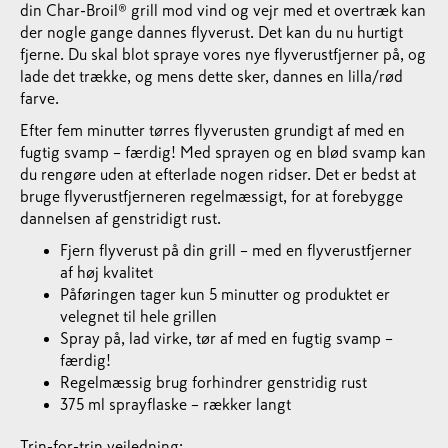
din Char-Broil® grill mod vind og vejr med et overtræk kan
der nogle gange dannes flyverust. Det kan du nu hurtigt
fjerne. Du skal blot spraye vores nye flyverustfjerner på, og
lade det trække, og mens dette sker, dannes en lilla/rød
farve.
Efter fem minutter tørres flyverusten grundigt af med en
fugtig svamp – færdig! Med sprayen og en blød svamp kan
du rengøre uden at efterlade nogen ridser. Det er bedst at
bruge flyverustfjerneren regelmæssigt, for at forebygge
dannelsen af genstridigt rust.
Fjern flyverust på din grill – med en flyverustfjerner
af høj kvalitet
Påføringen tager kun 5 minutter og produktet er
velegnet til hele grillen
Spray på, lad virke, tør af med en fugtig svamp –
færdig!
Regelmæssig brug forhindrer genstridig rust
375 ml sprayflaske – rækker langt
Trin-for-trin vejledning: