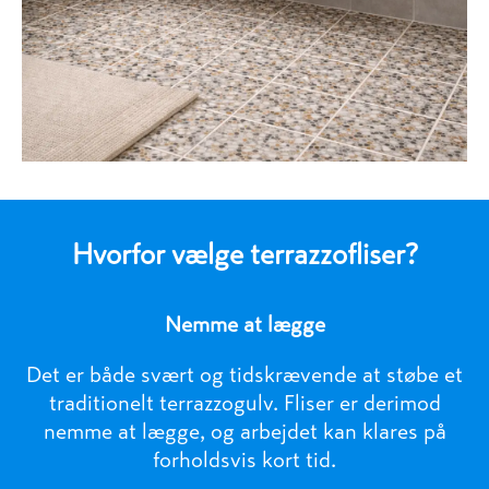
Hvorfor vælge terrazzofliser?
Nemme at lægge
Det er både svært og tidskrævende at støbe et
traditionelt terrazzogulv. Fliser er derimod
nemme at lægge, og arbejdet kan klares på
forholdsvis kort tid.