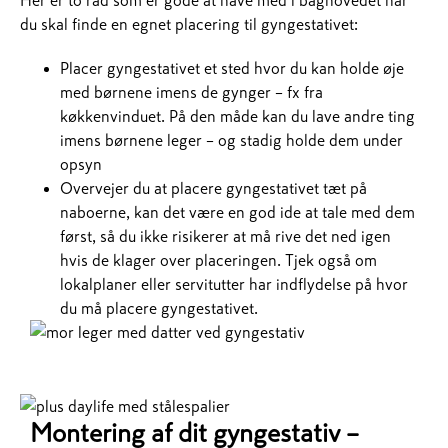
Her er to råd som er gode at have med i baghovedet når
du skal finde en egnet placering til gyngestativet:
Placer gyngestativet et sted hvor du kan holde øje
med børnene imens de gynger – fx fra
køkkenvinduet. På den måde kan du lave andre ting
imens børnene leger – og stadig holde dem under
opsyn
Overvejer du at placere gyngestativet tæt på
naboerne, kan det være en god ide at tale med dem
først, så du ikke risikerer at må rive det ned igen
hvis de klager over placeringen. Tjek også om
lokalplaner eller servitutter har indflydelse på hvor
du må placere gyngestativet.
Montering af dit gyngestativ –