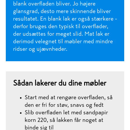
blank overfladen bliver. Jo højere
glansgrad, desto mere skinnende bliver
resultatet. En blank lak er også stærkere -
derfor bruges den typisk til overflader,
der udsættes for meget slid. Mat lak er
derimod velegnet til møbler med mindre
ridser og ujævnheder.
Sådan lakerer du dine møbler
Start med at rengøre overfladen, så
den er fri for støv, snavs og fedt
Slib overfladen let med sandpapir
korn 220, så lakken får noget at
binde sig til