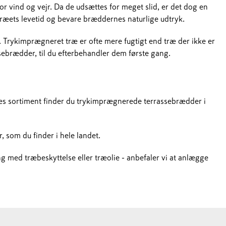
r vind og vejr. Da de udsættes for meget slid, er det dog en
 træets levetid og bevare bræddernes naturlige udtryk.
Trykimprægneret træ er ofte mere fugtigt end træ der ikke er
ssebrædder, til du efterbehandler dem første gang.
es sortiment finder du trykimprægnerede terrassebrædder i
r, som du finder i hele landet.
g med træbeskyttelse eller træolie - anbefaler vi at anlægge