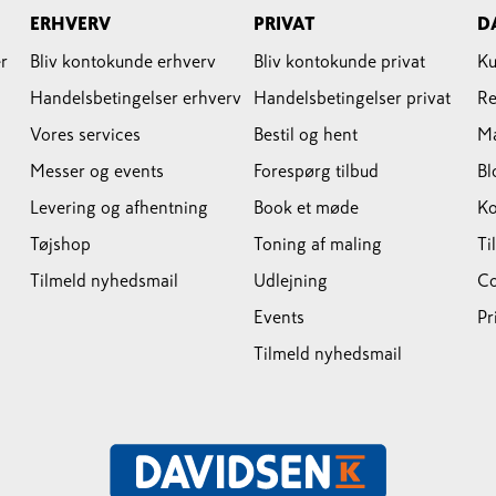
ERHVERV
PRIVAT
D
r
Bliv kontokunde erhverv
Bliv kontokunde privat
Ku
Handelsbetingelser erhverv
Handelsbetingelser privat
Re
Vores services
Bestil og hent
M
Messer og events
Forespørg tilbud
Bl
Levering og afhentning
Book et møde
Ko
Tøjshop
Toning af maling
Ti
Tilmeld nyhedsmail
Udlejning
Co
Events
Pr
Tilmeld nyhedsmail