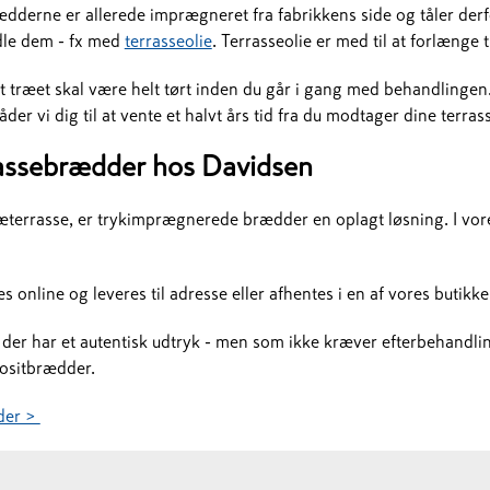
dderne er allerede imprægneret fra fabrikkens side og tåler derfo
dle dem - fx med
terrasseolie
. Terrasseolie er med til at forlænge
ræet skal være helt tørt inden du går i gang med behandlingen. 
der vi dig til at vente et halvt års tid fra du modtager dine terra
rassebrædder hos Davidsen
errasse, er trykimprægnerede brædder en oplagt løsning. I vor
 online og leveres til adresse eller afhentes i en af vores butikke
der har et autentisk udtryk - men som ikke kræver efterbehandlin
ositbrædder.
der >