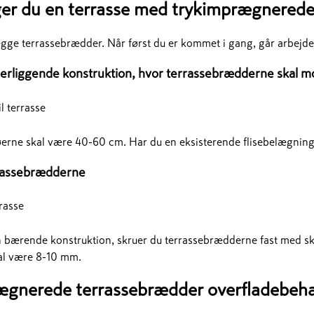
er du en terrasse med trykimprægnered
ægge terrassebrædder. Når først du er kommet i gang, går arbejdet
derliggende konstruktion, hvor terrassebrædderne skal m
erne skal være 40-60 cm. Har du en eksisterende flisebelægning
rrassebrædderne
 bærende konstruktion, skruer du terrassebrædderne fast med skru
al være 8-10 mm.
ægnerede terrassebrædder overfladebeh