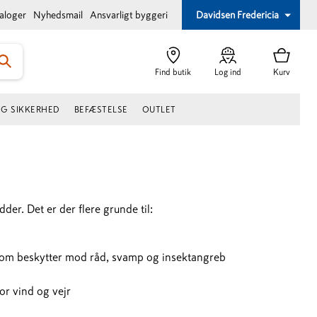
taloger
Nyhedsmail
Ansvarligt byggeri
Davidsen Fredericia
Find butik
Log ind
Kurv
OG SIKKERHED
BEFÆSTELSE
OUTLET
er. Det er der flere grunde til:
som beskytter mod råd, svamp og insektangreb
or vind og vejr