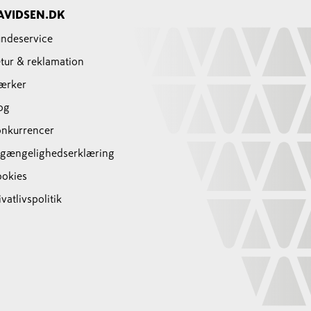
AVIDSEN.DK
ndeservice
tur & reklamation
ærker
og
nkurrencer
lgængelighedserklæring
okies
ivatlivspolitik