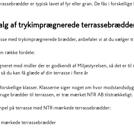
ssebrædder er typisk lavet af fyr eller gran. De fås i forskellige
valg af trykimprægnerede terrassebrædde
asse med trykimprægnerede brædder, anbefaler vi at du vælger 
n række fordele:
neret med midler der er godkendt af Miljøstyrelsen, så det er til
å du kan få glæde af din terrasse i flere år
forskellige klasser. Klasserne siger noget om hvor modstandsdyg
bruge brædder til terrassen, er træ mærket NTR AB tilstrækkeligt.
empel på terrasse med NTR-mærkede terrassebrædder: