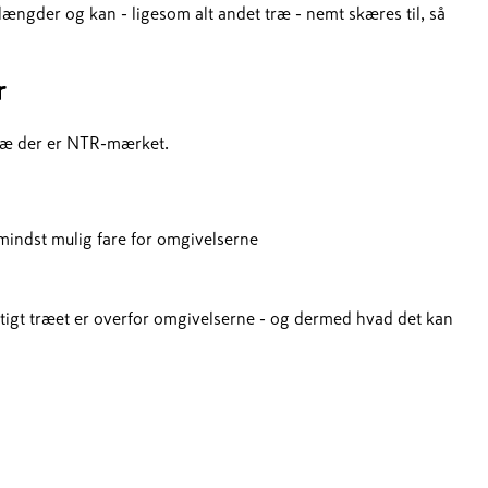
 længder og kan - ligesom alt andet træ - nemt skæres til, så
r
træ der er NTR-mærket.
 mindst mulig fare for omgivelserne
tigt træet er overfor omgivelserne - og dermed hvad det kan