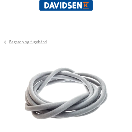
Bagstop og fugebånd